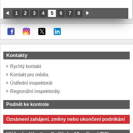
1
2
3
4
5
6
7
8
Kontakty
Rychlý kontakt
Kontakt pro média
Ústřední inspektorát
Regionální inspektoráty
Podnět ke kontrole
Oznámení zahájení, změny nebo ukončení podnikání