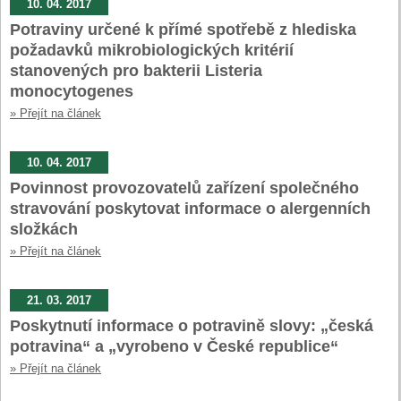
10. 04. 2017
Potraviny určené k přímé spotřebě z hlediska
požadavků mikrobiologických kritérií
stanovených pro bakterii Listeria
monocytogenes
» Přejít na článek
10. 04. 2017
Povinnost provozovatelů zařízení společného
stravování poskytovat informace o alergenních
složkách
» Přejít na článek
21. 03. 2017
Poskytnutí informace o potravině slovy: „česká
potravina“ a „vyrobeno v České republice“
» Přejít na článek