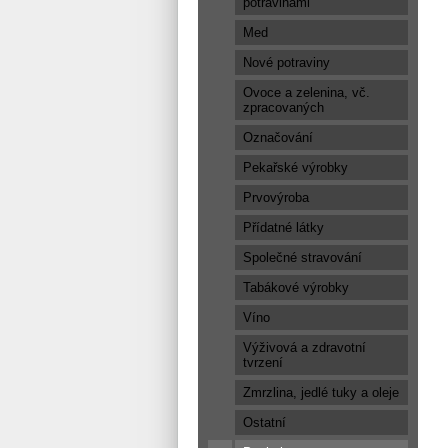
potravinami
Med
Nové potraviny
Ovoce a zelenina, vč.
zpracovaných
Označování
Pekařské výrobky
Prvovýroba
Přídatné látky
Společné stravování
Tabákové výrobky
Víno
Výživová a zdravotní
tvrzení
Zmrzlina, jedlé tuky a oleje
Ostatní