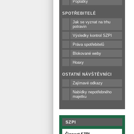
Poplatky
SPOTŘEBITELÉ
Jak se vyznat na trhu
potravin
Výsledky kontrol SZPI
Práva spotřebitelů
Blokované weby
Hoaxy
OSTATNÍ NÁVŠTĚVNÍCI
Zajímavé odkazy
Nabídky nepotřebného
majetku
SZPI