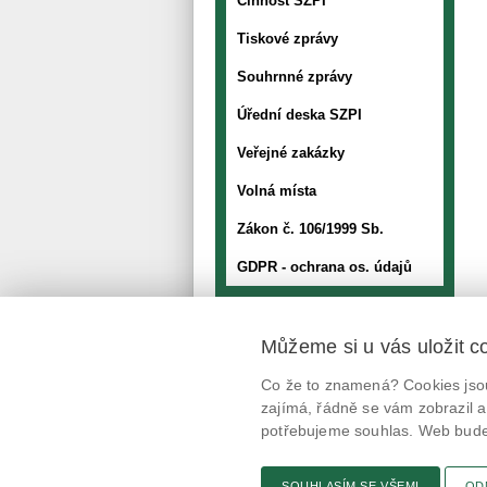
Činnost SZPI
Tiskové zprávy
Souhrnné zprávy
Úřední deska SZPI
Veřejné zakázky
Volná místa
Zákon č. 106/1999 Sb.
GDPR - ochrana os. údajů
Můžeme si u vás uložit c
Mobilní aplikace
Co že to znamená? Cookies jsou
@potravinynapranyri
zajímá, řádně se vám zobrazil a
potřebujeme souhlas. Web bude 
potravinynapranyri
SOUHLASÍM SE VŠEMI
OD