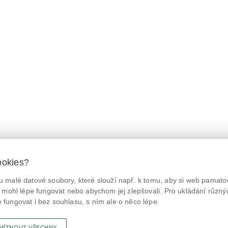
ookies?
 malé datové soubory, které slouží např. k tomu, aby si web pamatov
© Státní zemědělská a potravinářská inspekce 2026.
@NaPranyri
Květná 15, 603 00 Brno,
epodatelna
szpi.gov.cz
 mohl lépe fungovat nebo abychom jej zlepšovali. Pro ukládání různý
ID datové schránky: avraiqg
fungovat i bez souhlasu, s ním ale o něco lépe.
@SZPIjobs
IČO: 75014149, DIČ: CZ75014149
Prohlášení o přístupnosti
|
Zásady ochrany soukromí
MÍTNOUT VŠECHNY