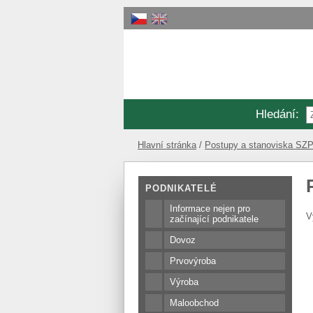
Hledání
:
Hlavní stránka
Postupy a stanoviska SZP
PODNIKATELÉ
Informace nejen pro
V
začínající podnikatele
Dovoz
Prvovýroba
Výroba
Maloobchod