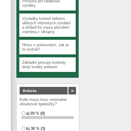
Příručka pro tabákové
výrobky
Výsledky kontrol obilovin,
obilných mlýnských výrobků
a drůbežího masa původem
zejména z Ukrajiny
Hmyz v potravinách. Jak je
to možné?
Základní principy kontroly
dvojí kvality potravin
»
Anketa
Kolik masa musí minimálně
obsahovat špekáčky?
a) 20 % (0)
b) 30 % (3)