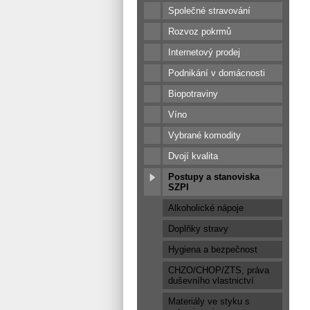
Společné stravování
Rozvoz pokrmů
Internetový prodej
Podnikání v domácnosti
Biopotraviny
Víno
Vybrané komodity
Dvojí kvalita
Postupy a stanoviska
SZPI
Alkoholické nápoje
Doplňky stravy
Hygiena a bezpečnost
CHZO/CHOP/ZTS, práva
duševního vlastnictví
Materiály ve styku s