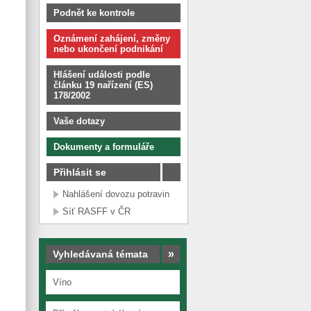
Podnět ke kontrole
Oznámení zahájení, změny
nebo ukončení podnikání
Hlášení události podle
článku 19 nařízení (ES)
178/2002
Vaše dotazy
Dokumenty a formuláře
Přihlásit se
Nahlášení dovozu potravin
Síť RASFF v ČR
»
Vyhledávaná témata
Víno