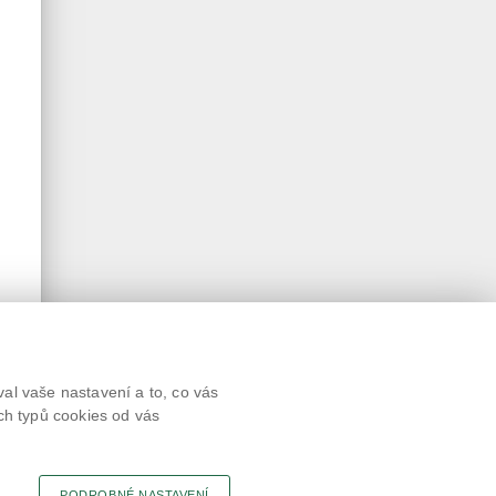
Textová verze
al vaše nastavení a to, co vás
Připomínky
ch typů cookies od vás
Novinky
Odkaz
RSS kanál
Tisk stránky
PODROBNÉ NASTAVENÍ