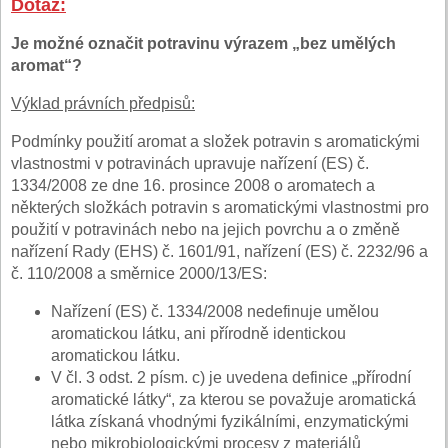
Dotaz:
Je možné označit potravinu výrazem „bez umělých
aromat“?
Výklad právních předpisů:
Podmínky použití aromat a složek potravin s aromatickými
vlastnostmi v potravinách upravuje nařízení (ES) č.
1334/2008 ze dne 16. prosince 2008 o aromatech a
některých složkách potravin s aromatickými vlastnostmi pro
použití v potravinách nebo na jejich povrchu a o změně
nařízení Rady (EHS) č. 1601/91, nařízení (ES) č. 2232/96 a
č. 110/2008 a směrnice 2000/13/ES:
Nařízení (ES) č. 1334/2008 nedefinuje umělou
aromatickou látku, ani přírodně identickou
aromatickou látku.
V čl. 3 odst. 2 písm. c) je uvedena definice „přírodní
aromatické látky“, za kterou se považuje aromatická
látka získaná vhodnými fyzikálními, enzymatickými
nebo mikrobiologickými procesy z materiálů