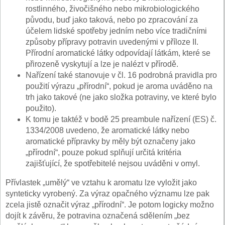
rostlinného, živočišného nebo mikrobiologického
původu, buď jako taková, nebo po zpracování za
účelem lidské spotřeby jedním nebo více tradičními
způsoby přípravy potravin uvedenými v příloze II.
Přírodní aromatické látky odpovídají látkám, které se
přirozeně vyskytují a lze je nalézt v přírodě.
Nařízení také stanovuje v čl. 16 podrobná pravidla pro
použití výrazu „přírodní“, pokud je aroma uváděno na
trh jako takové (ne jako složka potraviny, ve které bylo
použito).
K tomu je taktéž v bodě 25 preambule nařízení (ES) č.
1334/2008 uvedeno, že aromatické látky nebo
aromatické přípravky by měly být označeny jako
„přírodní“, pouze pokud splňují určitá kritéria
zajišťující, že spotřebitelé nejsou uváděni v omyl.
Přívlastek „umělý“ ve vztahu k aromatu lze vyložit jako
synteticky vyrobený. Za výraz opačného významu lze pak
zcela jistě označit výraz „přírodní“. Je potom logicky možno
dojít k závěru, že potravina označená sdělením „bez