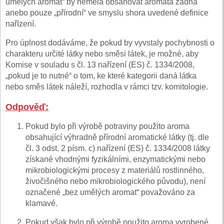
umělých aromat“ by neměla obsahovat aromata žádná
anebo pouze „přírodní“ ve smyslu shora uvedené definice
nařízení.
Pro úplnost dodáváme, že pokud by vyvstaly pochybnosti o
charakteru určité látky nebo směsi látek, je možné, aby
Komise v souladu s čl. 13 nařízení (ES) č. 1334/2008,
„pokud je to nutné“ o tom, ke které kategorii daná látka
nebo směs látek náleží, rozhodla v rámci tzv. komitologie.
Odpověď:
Pokud bylo při výrobě potraviny použito aroma
obsahující výhradně přírodní aromatické látky (tj. dle
čl. 3 odst. 2 písm. c) nařízení (ES) č. 1334/2008 látky
získané vhodnými fyzikálními, enzymatickými nebo
mikrobiologickými procesy z materiálů rostlinného,
živočišného nebo mikrobiologického původu), není
označené „bez umělých aromat“ považováno za
klamavé.
Pokud však bylo při výrobě použito aroma vyrobené