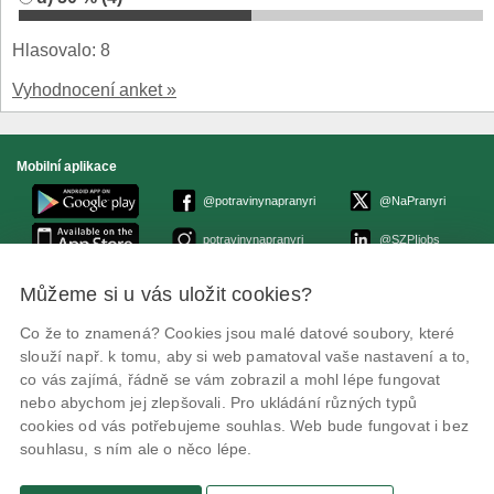
Hlasovalo: 8
Vyhodnocení anket »
Mobilní aplikace
@potravinynapranyri
@NaPranyri
potravinynapranyri
@SZPIjobs
Můžeme si u vás uložit cookies?
© Státní zemědělská a potravinářská inspekce 2026.
Květná 15, 603 00 Brno,
epodatelna
szpi.gov.cz
Co že to znamená? Cookies jsou malé datové soubory, které
ID datové schránky: avraiqg
slouží např. k tomu, aby si web pamatoval vaše nastavení a to,
IČO: 75014149, DIČ: CZ75014149
co vás zajímá, řádně se vám zobrazil a mohl lépe fungovat
Prohlášení o přístupnosti
|
Zásady ochrany soukromí
nebo abychom jej zlepšovali. Pro ukládání různých typů
cookies od vás potřebujeme souhlas. Web bude fungovat i bez
souhlasu, s ním ale o něco lépe.