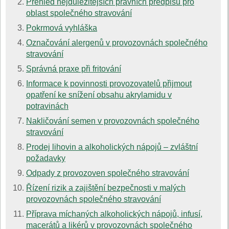
Přehled nejdůležitějších právních předpisů pro
oblast společného stravování
Pokrmová vyhláška
Označování alergenů v provozovnách společného
stravování
Správná praxe při fritování
Informace k povinnosti provozovatelů přijmout
opatření ke snížení obsahu akrylamidu v
potravinách
Nakličování semen v provozovnách společného
stravování
Prodej lihovin a alkoholických nápojů – zvláštní
požadavky
Odpady z provozoven společného stravování
Řízení rizik a zajištění bezpečnosti v malých
provozovnách společného stravování
Příprava míchaných alkoholických nápojů, infusí,
macerátů a likérů v provozovnách společného