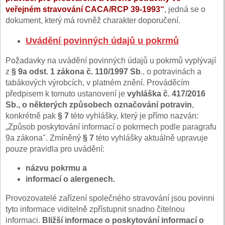
veřejném stravování CACA/RCP 39-1993“
, jedná se o
dokument, který má rovněž charakter doporučení.
Uvádění povinných údajů u pokrmů
Požadavky na uvádění povinných údajů u pokrmů vyplývají
z
§ 9a odst. 1 zákona č. 110/1997 Sb
., o potravinách a
tabákových výrobcích, v platném znění. Prováděcím
předpisem k tomuto ustanovení je
vyhláška č. 417/2016
Sb., o některých způsobech označování potravin
,
konkrétně pak
§ 7
této vyhlášky, který je přímo nazván:
„Způsob poskytování informací o pokrmech podle paragrafu
9a zákona". Zmíněný
§ 7
této vyhlášky aktuálně upravuje
pouze pravidla pro uvádění:
názvu pokrmu a
informací o alergenech.
Provozovatelé zařízení společného stravování jsou povinni
tyto informace viditelně zpřístupnit snadno čitelnou
informaci.
Bližší informace o poskytování informací o