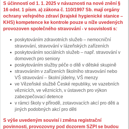
S účinností od 1. 1. 2025 v návaznosti na nové znění §
16 odst. 1 písm. a) zákona č. 110/1997 Sb. mají orgány
ochrany veřejného zdraví (krajské hygienické stanice –
KHS) kompetence ke kontrole pouze u níže uvedených
provozoven společného stravování - v souvislosti s
:
poskytováním zdravotních služeb – nemocniční
stravování, stravování v lázeňských zařízeních
poskytováním sociálních služeb – např. stravování v
domovech pro seniory
poskytováním služby péče o dítě v dětské skupině
stravováním v zařízeních školního stravování nebo
VŠ stravování – školní jídelny, VŠ menzy
ve Vězeňské službě České republiky, ve vazebních
věznicích, ve věznicích, v ústavech pro výkon
zabezpečovací detence
v rámci školy v přírodě, zotavovacích akcí pro děti a
jiných podobných akcí pro děti
S výše uvedeným souvisí i změna registrační
povinnosti, provozovny pod dozorem SZPI se budou