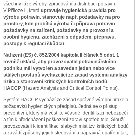
všechny fáze výroby, zpracování a distribuci potravin.
V Příloze II, která
upravuje hygienická pravidla pro
výrobu potravin, stanovuje např. požadavky na pro
prostory, kde probíhá výroba či příprava potravin,
požadavky na zařízení, požadavky na provozní a
osobní hygienu, zacházení s odpadem, přepravu,
postupy k regulaci škůdců.
Nařízení (ES) č. 852/2004 kapitola II článek 5 odst. 1
rovněž ukládá, aby provozovatel potravinářského
podniku měl vytvořen a zaveden jeden nebo více
stálých postupů vycházející ze zásad systému analýzy
rizika a stanovení kritických kontrolních bodů –
HACCP
(Hazard Analysis and Critical Control Points).
Systém HACCP vychází ze zásad správné výrobní praxe a
požadavků hygienických předpisů. Jedná se o přístup
preventivní, který má vést ke včasné identifikaci nebezpečí
a tím k předcházení poškození zdraví spotřebitele. Slouží
provozovateli k identifikaci slabých míst tzv. kritických bodů
a zavádí způsoby jejich sledování a nápravná opatření tak,