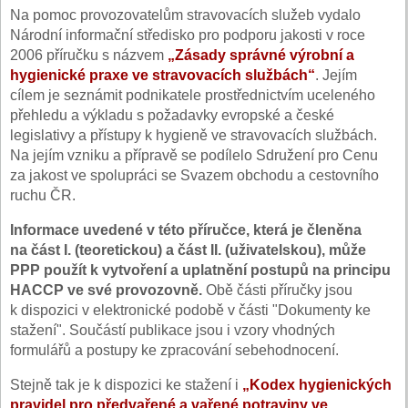
Na pomoc provozovatelům stravovacích služeb vydalo
Národní informační středisko pro podporu jakosti v roce
2006 příručku s názvem
„Zásady správné výrobní a
hygienické praxe ve stravovacích službách“
. Jejím
cílem je seznámit podnikatele prostřednictvím uceleného
přehledu a výkladu s požadavky evropské a české
legislativy a přístupy k hygieně ve stravovacích službách.
Na jejím vzniku a přípravě se podílelo Sdružení pro Cenu
za jakost ve spolupráci se Svazem obchodu a cestovního
ruchu ČR.
Informace uvedené v této příručce, která je členěna
na část I. (teoretickou) a část II. (uživatelskou), může
PPP použít k vytvoření a uplatnění postupů na principu
HACCP ve své provozovně.
Obě části příručky jsou
k dispozici v elektronické podobě v části "Dokumenty ke
stažení". Součástí publikace jsou i vzory vhodných
formulářů a postupy ke zpracování sebehodnocení.
Stejně tak je k dispozici ke stažení i
„Kodex hygienických
pravidel pro předvařené a vařené potraviny ve