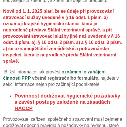
souvisejících zákonů, ve znění pozdějších předpisů.
Nově od 1. 1. 2025 platí, že se údaje při provozování
stravovací služby uvedené v § 16 odst. 1 písm. a)
oznamují krajské hygienické stanici, která je
neprodleně předává Státní veterinární správě, a při
provozování stravovací služby jiné než uvedené v § 16
odst. 1 písm. a), § 16 odst. 2 písm. a) a § 16 odst. 3 písm.
a) se oznamují Státní zemědělské a potravinářské
inspekci, která je neprodleně předá Státní veterinární
správě.
Bližší informace, jak provést
oznámení o zahájení
činnosti PPP
včetně registračního formuláře
, najdete v
sekci Informace nejen pro začínající podnikatele.
Povinnost dodržovat hygienické požadavky
a zavést postupy založené na zásadách
HACCP
Provozovatel zařízení společného stravování musí zejména
dodržovat obecná pravidla a požadavky na hygienu, které