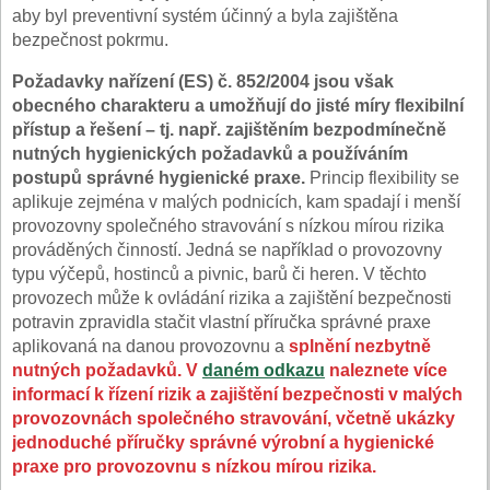
aby byl preventivní systém účinný a byla zajištěna
bezpečnost pokrmu.
Požadavky nařízení (ES) č. 852/2004 jsou však
obecného charakteru a umožňují do jisté míry flexibilní
přístup a řešení –
tj. např. zajištěním bezpodmínečně
nutných hygienických požadavků a používáním
postupů správné hygienické praxe.
Princip flexibility se
aplikuje zejména v malých podnicích, kam spadají i menší
provozovny společného stravování s nízkou mírou rizika
prováděných činností. Jedná se například o provozovny
typu výčepů, hostinců a pivnic, barů či heren. V těchto
provozech může k ovládání rizika a zajištění bezpečnosti
potravin zpravidla stačit vlastní příručka správné praxe
aplikovaná na danou provozovnu a
splnění nezbytně
nutných požadavků.
V
daném odkazu
naleznete více
informací k řízení rizik a zajištění bezpečnosti v malých
provozovnách společného stravování, včetně ukázky
jednoduché příručky správné výrobní a hygienické
praxe pro provozovnu s nízkou mírou rizika.