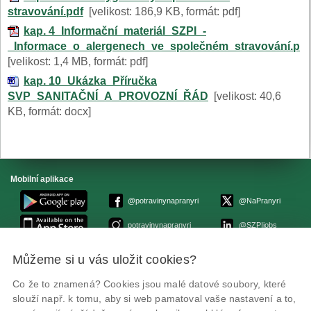
stravování.pdf
[velikost: 186,9 KB, formát: pdf]
kap. 4_Informační_materiál_SZPI_-
_Informace_o_alergenech_ve_společném_stravování.pdf
[velikost: 1,4 MB, formát: pdf]
kap. 10_Ukázka_Příručka
SVP_SANITAČNÍ_A_PROVOZNÍ_ŘÁD
[velikost: 40,6
KB, formát: docx]
Mobilní aplikace
@potravinynapranyri
@NaPranyri
potravinynapranyri
@SZPIjobs
Můžeme si u vás uložit cookies?
© Státní zemědělská a potravinářská inspekce 2026.
Květná 15, 603 00 Brno,
epodatelna
szpi.gov.cz
Co že to znamená? Cookies jsou malé datové soubory, které
ID datové schránky: avraiqg
slouží např. k tomu, aby si web pamatoval vaše nastavení a to,
IČO: 75014149, DIČ: CZ75014149