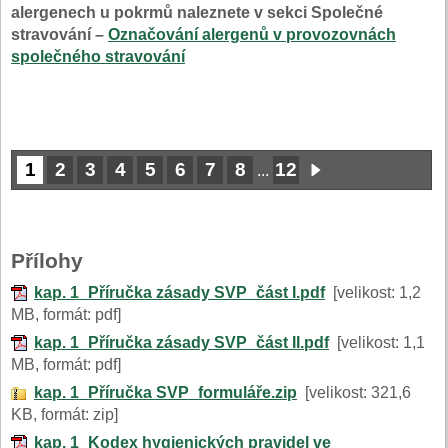
alergenech u pokrmů naleznete v sekci Společné
stravování –
Označování alergenů v provozovnách
společného stravování
1
2
3
4
5
6
7
8
12
...
Přílohy
kap. 1_Příručka zásady SVP_část I.pdf
[velikost: 1,2
MB, formát: pdf]
kap. 1_Příručka zásady SVP_část II.pdf
[velikost: 1,1
MB, formát: pdf]
kap. 1_Příručka SVP_formuláře.zip
[velikost: 321,6
KB, formát: zip]
kap. 1_Kodex hygienických pravidel ve