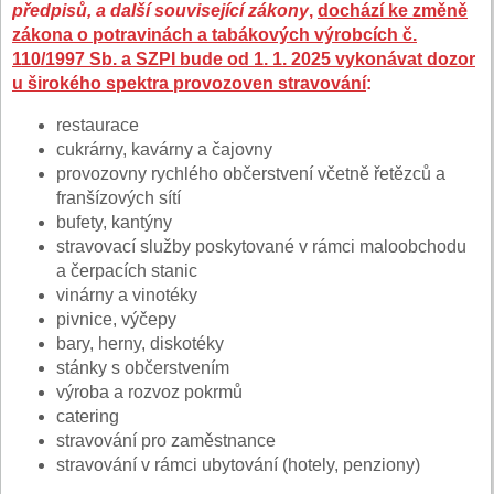
předpisů, a další související zákony
,
dochází ke změně
zákona o potravinách a tabákových výrobcích č.
110/1997 Sb. a SZPI bude od 1. 1. 2025 vykonávat dozor
u širokého spektra provozoven stravování
:
restaurace
cukrárny, kavárny a čajovny
provozovny rychlého občerstvení včetně řetězců a
franšízových sítí
bufety, kantýny
stravovací služby poskytované v rámci maloobchodu
a čerpacích stanic
vinárny a vinotéky
pivnice, výčepy
bary, herny, diskotéky
stánky s občerstvením
výroba a rozvoz pokrmů
catering
stravování pro zaměstnance
stravování v rámci ubytování (hotely, penziony)