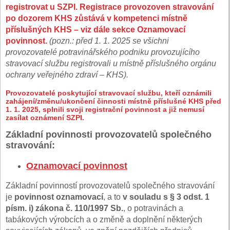
registrovat u SZPI. Registrace provozoven stravování
po dozorem KHS zůstává v kompetenci místně
příslušných KHS – viz dále sekce Oznamovací
povinnost.
(pozn.: před 1. 1. 2025 se všichni
provozovatelé potravinářského podniku provozujícího
stravovací službu registrovali u místně příslušného orgánu
ochrany veřejného zdraví – KHS).
Provozovatelé poskytující stravovací službu, kteří oznámili
zahájení/změnu/ukončení činnosti místně příslušné KHS před
1. 1. 2025, splnili svoji registrační povinnost a již nemusí
zasílat oznámení SZPI.
Základní povinnosti provozovatelů společného
stravování:
Oznamovací povinnost
Základní povinností provozovatelů společného stravování
je
povinnost oznamovací
, a to
v souladu s § 3 odst. 1
písm. i) zákona č. 110/1997 Sb.
, o potravinách a
tabákových výrobcích a o změně a doplnění některých