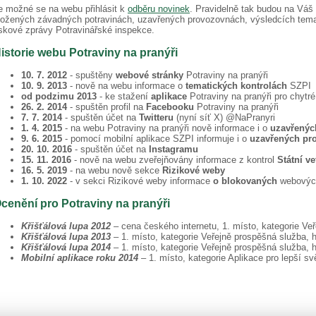
e možné se na webu přihlásit k
odběru novinek
. Pravidelně tak budou na Váš
ložených závadných potravinách, uzavřených provozovnách, výsledcích temat
iskové zprávy Potravinářské inspekce.
istorie webu Potraviny na pranýři
10. 7. 2012
- spuštěny
webové stránky
Potraviny na pranýři
10. 9. 2013
- nově na webu informace o
tematických kontrolách
SZPI
od podzimu 2013
- ke stažení
aplikace
Potraviny na pranýři pro chytré
26. 2. 2014
- spuštěn profil na
Facebooku
Potraviny na pranýři
7. 7. 2014
- spuštěn účet na
Twitteru
(nyní síť X) @NaPranyri
1. 4. 2015
- na webu Potraviny na pranýři nově informace i o
uzavřenýc
9. 6. 2015
- pomocí mobilní aplikace SZPI informuje i o
uzavřených pr
20. 10. 2016
- spuštěn účet na
Instagramu
15. 11. 2016
- nově na webu zveřejňovány informace z kontrol
Státní ve
16. 5. 2019
- na webu nově sekce
Rizikové weby
1. 10. 2022
- v sekci Rizikové weby informace
o blokovaných
webovýc
cenění pro Potraviny na pranýři
Křišťálová lupa 2012
– cena českého internetu, 1. místo, kategorie Veř
Křišťálová lupa 2013
– 1. místo, kategorie Veřejně prospěšná služba, h
Křišťálová lupa 2014
– 1. místo, kategorie Veřejně prospěšná služba, h
Mobilní aplikace roku 2014
– 1. místo, kategorie Aplikace pro lepší svě