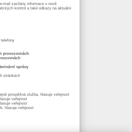
 e-mail zasílány informace o nově
ických kontrol a také odkazy na aktuální
 telefony
h provozovnách
ovozovnách
terinární správy
h stránkách
ejně prospěšná služba, hlasuje veřejnost
lasuje veřejnost
lasuje veřejnost
t, hlasuje veřejnost