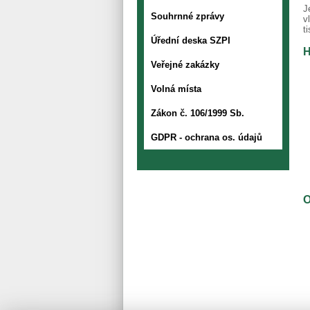
J
Souhrnné zprávy
v
t
Úřední deska SZPI
H
Veřejné zakázky
Volná místa
Zákon č. 106/1999 Sb.
GDPR - ochrana os. údajů
O