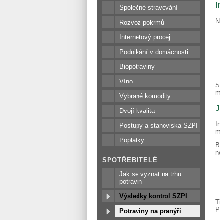
I
Společné stravování
N
Rozvoz pokrmů
Internetový prodej
Podnikání v domácnosti
Biopotraviny
Víno
S
m
Vybrané komodity
J
Dvojí kvalita
I
Postupy a stanoviska SZPI
m
Poplatky
B
n
SPOTŘEBITELÉ
Jak se vyznat na trhu
potravin
Výsledky kontrol SZPI
T
P
Potraviny na pranýři