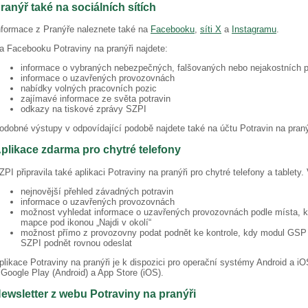
ranýř také na sociálních sítích
nformace z Pranýře naleznete také na
Facebooku
,
síti X
a
Instagramu
.
a Facebooku Potraviny na pranýři najdete:
informace o vybraných nebezpečných, falšovaných nebo nejakostních p
informace o uzavřených provozovnách
nabídky volných pracovních pozic
zajímavé informace ze světa potravin
odkazy na tiskové zprávy SZPI
odobné výstupy v odpovídající podobě najdete také na účtu Potravin na praný
plikace zdarma pro chytré telefony
ZPI připravila také aplikaci Potraviny na pranýři pro chytré telefony a tablety
nejnovější přehled závadných potravin
informace o uzavřených provozovnách
možnost vyhledat informace o uzavřených provozovnách podle místa, kd
mapce pod ikonou „Najdi v okolí“
možnost přímo z provozovny podat podnět ke kontrole, kdy modul GSP p
SZPI podnět rovnou odeslat
plikace Potraviny na pranýři je k dispozici pro operační systémy Android a i
 Google Play (Android) a App Store (iOS).
ewsletter z webu Potraviny na pranýři