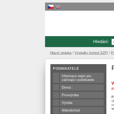
Hledání
:
Hlavní stránka
Výsledky kontrol SZPI
Po
PODNIKATELÉ
Informace nejen pro
začínající podnikatele
W
Dovoz
r
Prvovýroba
P
o
Výroba
u
v
Maloobchod