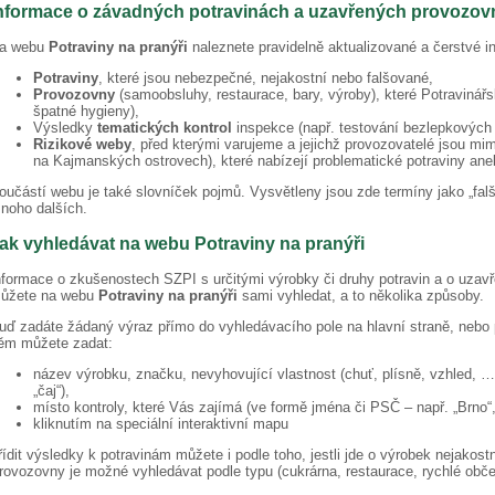
nformace o závadných potravinách a uzavřených provozo
a webu
Potraviny na pranýři
naleznete pravidelně aktualizované a čerstvé i
Potraviny
, které jsou nebezpečné, nejakostní nebo falšované,
Provozovny
(samoobsluhy, restaurace, bary, výroby), které Potravinář
špatné hygieny),
Výsledky
tematických kontrol
inspekce (např. testování bezlepkových p
Rizikové weby
, před kterými varujeme a jejichž provozovatelé jsou m
na Kajmanských ostrovech), které nabízejí problematické potraviny ane
oučástí webu je také slovníček pojmů. Vysvětleny jsou zde termíny jako „falš
noho dalších.
ak vyhledávat na webu Potraviny na pranýři
nformace o zkušenostech SZPI s určitými výrobky či druhy potravin a o uza
ůžete na webu
Potraviny na pranýři
sami vyhledat, a to několika způsoby.
uď zadáte žádaný výraz přímo do vyhledávacího pole na hlavní straně, nebo p
ěm můžete zadat:
název výrobku, značku, nevyhovující vlastnost (chuť, plísně, vzhled, …),
„čaj“),
místo kontroly, které Vás zajímá (ve formě jména či PSČ – např. „Brno“,
kliknutím na speciální interaktivní mapu
řídit výsledky k potravinám můžete i podle toho, jestli jde o výrobek nejakos
rovozovny je možné vyhledávat podle typu (cukrárna, restaurace, rychlé obč