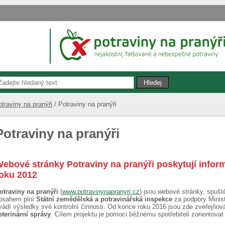
traviny na pranýři
Potraviny na pranýři
Potraviny na pranýři
ebové stránky Potraviny na pranýři poskytují infor
oku 2012
otraviny na pranýři
(
www.potravinynapranyri.cz
) jsou webové stránky, spuště
bsahem plní
Státní zemědělská a potravinářská inspekce
za podpory Minis
vádí výsledky své kontrolní činnosti. Od konce roku 2016 jsou zde zveřejňov
eterinární správy
. Cílem projektu je pomoci běžnému spotřebiteli zorientovat