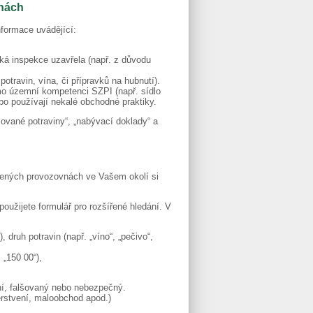
vnách
nformace uvádějící:
ská inspekce uzavřela (např. z důvodu
otravin, vína, či přípravků na hubnutí).
imo územní kompetenci SZPI (např. sídlo
bo používají nekalé obchodné praktiky.
ované potraviny“, „nabývací doklady“ a
vřených provozovnách ve Vašem okolí si
oužijete formulář pro rozšířené hledání. V
 druh potravin (např. „víno“, „pečivo“,
 „150 00“),
tní, falšovaný nebo nebezpečný.
erstvení, maloobchod apod.)