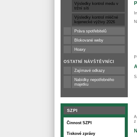
P
Výsledky kontrol medu v
tržní síti
I
Výsledky kontrol mléčné
N
kojenecké výživy 2026
Práva spotřebitelů
Blokované weby
Hoaxy
P
OSTATNÍ NÁVŠTĚVNÍCI
A
Zajímavé odkazy
S
Nabídky nepotřebného
majetku
SZPI
A
z
Činnost SZPI
N
Tiskové zprávy