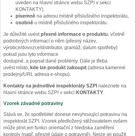
uveden na hlavní stránce webu SZPI v sekci
KONTAKTY)
písemně
na adresu místně příslušného inspektorátu,
osobně
u místně příslušného inspektorátu.
Je důležité uvést
přesné informace o produktu
, včetně
podrobných informací o něm (přesný název,
výrobce/dovozce/distributor, gramáž, datum spotřeby)
pokud jsou tyto informace
dostupné, a popsat dané problémy. Dále je třeba
uvést místo,
kde lze produkt zakoupit
(adresa kamenné
prodejny/URL adresa e-shopu).
Kontakty na jednotlivé inspektoráty SZPI
naleznete na
hlavní stránce webu SZPI v sekci
KONTAKTY
.
Vzorek závadné potraviny
Stává se, že spotřebitel donese nevyhovující potravinu na
inspektorát SZPI. Vzorek předložený stěžovatelem ovšem
může plnit jen funkci orientační z hlediska zaměření
kontroly (např. přesné údaje o potravině). Nelze jej použít