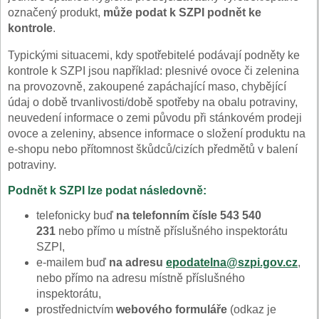
označený produkt,
může podat k SZPI podnět ke
kontrole
.
Typickými situacemi, kdy spotřebitelé podávají podněty ke
kontrole k SZPI jsou například: plesnivé ovoce či zelenina
na provozovně, zakoupené zapáchající maso, chybějící
údaj o době trvanlivosti/době spotřeby na obalu potraviny,
neuvedení informace o zemi původu při stánkovém prodeji
ovoce a zeleniny, absence informace o složení produktu na
e-shopu nebo přítomnost škůdců/cizích předmětů v balení
potraviny.
Podnět k SZPI lze podat následovně:
telefonicky buď
na telefonním čísle 543 540
231
nebo přímo u místně příslušného inspektorátu
SZPI,
e-mailem buď
na adresu
epodatelna@szpi.gov.cz
,
nebo přímo na adresu místně příslušného
inspektorátu,
prostřednictvím
webového formuláře
(odkaz je