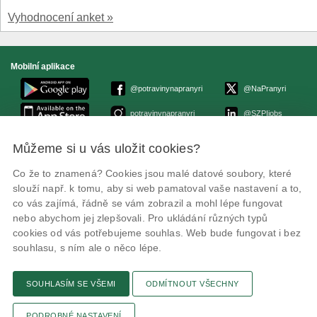
Vyhodnocení anket »
Mobilní aplikace
@potravinynapranyri
@NaPranyri
potravinynapranyri
@SZPIjobs
Můžeme si u vás uložit cookies?
© Státní zemědělská a potravinářská inspekce 2026.
Květná 15, 603 00 Brno,
epodatelna
szpi.gov.cz
Co že to znamená? Cookies jsou malé datové soubory, které
ID datové schránky: avraiqg
slouží např. k tomu, aby si web pamatoval vaše nastavení a to,
IČO: 75014149, DIČ: CZ75014149
co vás zajímá, řádně se vám zobrazil a mohl lépe fungovat
Prohlášení o přístupnosti
|
Zásady ochrany soukromí
nebo abychom jej zlepšovali. Pro ukládání různých typů
cookies od vás potřebujeme souhlas. Web bude fungovat i bez
souhlasu, s ním ale o něco lépe.
SOUHLASÍM SE VŠEMI
ODMÍTNOUT VŠECHNY
Textová verze
Připomínky
Novinky
Odkaz
RSS kanál
Tisk stránky
PODROBNÉ NASTAVENÍ