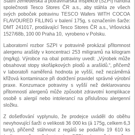
Státní zemědělská a potravinářská inspekce (SZPI) nařídila
společnosti Tesco Stores ČR a.s., aby stáhla ze všech
svých poboček potravinu TESCO Wafers WITH COCOA
FLAVOURED FILLING v balení 175g, s označením šarže:
DMT 241017, prodávající Tesco Stores ČR a.s., Vršovická
1527/68b, 100 00 Praha 10, vyrobeno v Polsku.
Laboratorní rozbor SZPI v potravině prokázal přítomnost
alergenu arašídy v koncentraci 253 miligramů na kilogram
(mg/kg). Výrobce na obal potraviny uvedl: „Výrobek může
obsahovat stopy skořápkových plodů a arašídů.“, přičemž
v laboratoři naměřená hodnota je vyšší, než nezáměrná
křížová kontaminace při dodržení pravidel správné výrobní
praxe. Konzumace potraviny s vyšší než deklarovanou
přítomností alergenů může způsobit zdravotní komplikace
osobě s alergií nebo intolerancí na příslušnou alergenní
složku.
Z došetřování vyplynulo, že prodejce uváděl do oběhu
nevyhovující šarži o velikosti 36 000 ks (á 175g, celkem 6,3
tuny), přičemž stáhnout z regálů se podařilo 19 610 ks