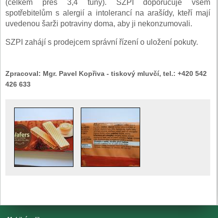
(celkem přes 3,4 tuny). SZPI doporučuje všem
spotřebitelům s alergií a intolerancí na arašídy, kteří mají
uvedenou šarži potraviny doma, aby ji nekonzumovali.
SZPI zahájí s prodejcem správní řízení o uložení pokuty.
Zpracoval:
Mgr. Pavel Kopřiva - tiskový mluvčí, tel.: +420 542
426 633