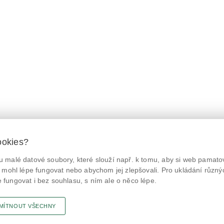
ookies?
 malé datové soubory, které slouží např. k tomu, aby si web pamatov
© Státní zemědělská a potravinářská inspekce 2026.
@NaPranyri
Květná 15, 603 00 Brno,
epodatelna
szpi.gov.cz
 mohl lépe fungovat nebo abychom jej zlepšovali. Pro ukládání různý
ID datové schránky: avraiqg
fungovat i bez souhlasu, s ním ale o něco lépe.
@SZPIjobs
IČO: 75014149, DIČ: CZ75014149
Prohlášení o přístupnosti
|
Zásady ochrany soukromí
MÍTNOUT VŠECHNY