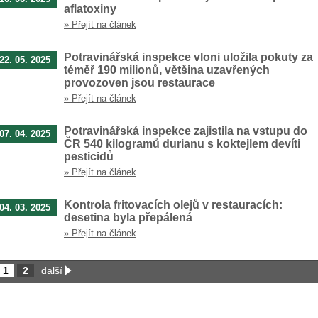
aflatoxiny
» Přejít na článek
Potravinářská inspekce vloni uložila pokuty za
22. 05. 2025
téměř 190 milionů, většina uzavřených
provozoven jsou restaurace
» Přejít na článek
Potravinářská inspekce zajistila na vstupu do
07. 04. 2025
ČR 540 kilogramů durianu s koktejlem devíti
pesticidů
» Přejít na článek
Kontrola fritovacích olejů v restauracích:
04. 03. 2025
desetina byla přepálená
» Přejít na článek
1
2
další