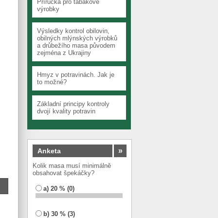
Příručka pro tabákové
výrobky
Výsledky kontrol obilovin,
obilných mlýnských výrobků
a drůbežího masa původem
zejména z Ukrajiny
Hmyz v potravinách. Jak je
to možné?
Základní principy kontroly
dvojí kvality potravin
»
Anketa
Kolik masa musí minimálně
obsahovat špekáčky?
a) 20 % (0)
b) 30 % (3)