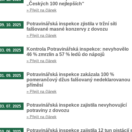
„Českých 100 nejlepších“
» Přejít na článek
Potravinářská inspekce zjistila v tržní síti
09. 10. 2025
falšované masné konzervy z dovozu
» Přejít na článek
Kontrola Potravinářská inspekce: nevyhovělo
03. 09. 2025
46 % zmrzlin a 57 % ledů do nápojů
» Přejít na článek
Potravinářská inspekce zakázala 100 %
01. 09. 2025
pomerančový džus falšovaný nedeklarovanou
příměsí
» Přejít na článek
Potravinářská inspekce zajistila nevyhovující
03. 07. 2025
potraviny z dovozu
» Přejít na článek
Potravinářská inspekce zajistila 12 tun pistácií 
10. 06. 2025