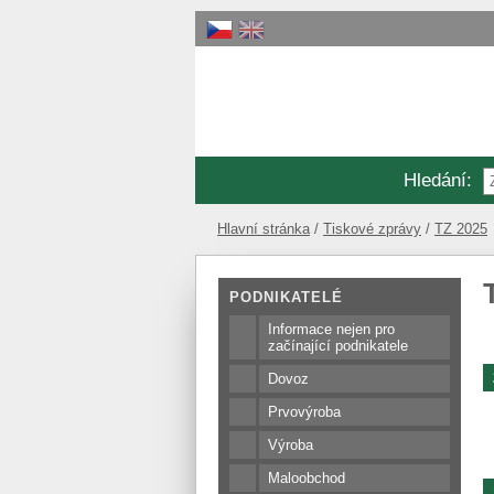
Hledání
:
Hlavní stránka
Tiskové zprávy
TZ 2025
PODNIKATELÉ
Informace nejen pro
začínající podnikatele
Dovoz
Prvovýroba
Výroba
Maloobchod