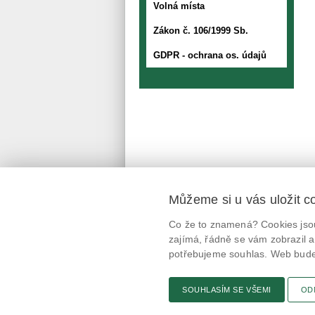
Volná místa
Zákon č. 106/1999 Sb.
GDPR - ochrana os. údajů
Můžeme si u vás uložit c
Mobilní aplikace
Co že to znamená? Cookies jsou
@potravinynapranyri
zajímá, řádně se vám zobrazil a
potřebujeme souhlas. Web bude 
potravinynapranyri
SOUHLASÍM SE VŠEMI
OD