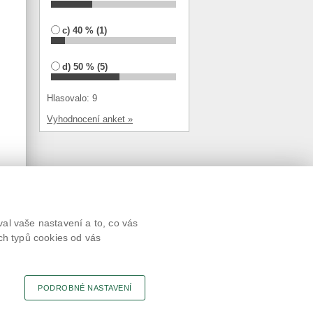
c) 40 % (1)
d) 50 % (5)
Hlasovalo: 9
Vyhodnocení anket »
Textová verze
al vaše nastavení a to, co vás
Připomínky
ch typů cookies od vás
Novinky
Odkaz
RSS kanál
Tisk stránky
PODROBNÉ NASTAVENÍ