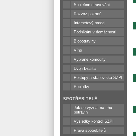
Společné stravování
Rozvoz pokrmů
Internetový prodej
Podnikání v domácnosti
Biopotraviny
Víno
Vybrané komodity
Dvojí kvalita
Postupy a stanoviska SZPI
Poplatky
SPOTŘEBITELÉ
Jak se vyznat na trhu
potravin
Výsledky kontrol SZPI
Práva spotřebitelů