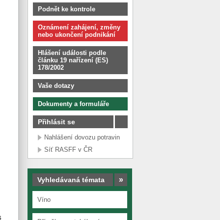
Podnět ke kontrole
Oznámení zahájení, změny
nebo ukončení podnikání
Hlášení události podle
článku 19 nařízení (ES)
178/2002
Vaše dotazy
Dokumenty a formuláře
Přihlásit se
Nahlášení dovozu potravin
Síť RASFF v ČR
»
Vyhledávaná témata
Víno
s