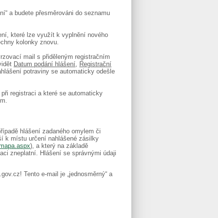
šení“ a budete přesměrováni do seznamu
ní, které lze využít k vyplnění nového
šechny kolonky znovu.
rzovací mail s přiděleným registračním
vidět
Datum podání hlášení
,
Registrační
ahlášení potraviny se automaticky odešle
při registraci a které se automaticky
em.
případě hlášení zadaného omylem či
ší k místu určení nahlášené zásilky
a-mapa.aspx
), a který na základě
aci zneplatní. Hlášení se správnými údaji
.gov.cz! Tento e-mail je „jednosměrný“ a