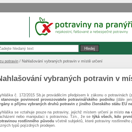
u potravin
Nahlašování vybraných potravin v místě určení
Nahlašování vybraných potravin v mí
yhláška č. 172/2015 Sb.je prováděcím předpisem k zákonu o potravinách (zá
3
stanovuje povinnost provozovatele potravinářského podniku
(dále je
rgány o příjmu vybraných druhů potravin z jiného členského státu EU ne
yhláška se vztahuje pouze na potraviny, jejichž místem určení je místo
na 
acházení nebo manipulaci s potravinou. Tzn., že se
týká všech, kdo první
otravinou rostlinného původu
včetně subjektů, které potraviny rostlinnéh
ůzných typů pojízdných prodejen.