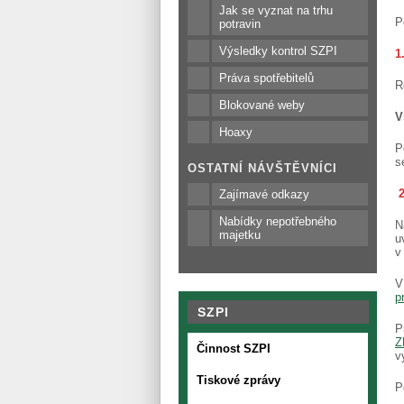
Jak se vyznat na trhu
P
potravin
Výsledky kontrol SZPI
1
Práva spotřebitelů
R
Blokované weby
V
Hoaxy
P
s
OSTATNÍ NÁVŠTĚVNÍCI
2
Zajímavé odkazy
Nabídky nepotřebného
N
majetku
u
v
V
p
SZPI
P
Z
Činnost SZPI
v
Tiskové zprávy
P