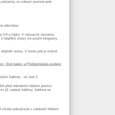
potraviny se zobrazí povinná pole
na odesílána
ice 0-9 a čárka. V rolovacím seznamu
 U doplňků stravy lze použít kilogramy,
 doplněk stravy. V tomto poli je možné
ení,
Druh balení a Předpokládaná prodejní
ožení šablony - viz bod 3.
ještě před odesláním hlášení pomocí
ázev již zadané šablony, šablona se
 chcete pokračovat v zadávání hlášení,