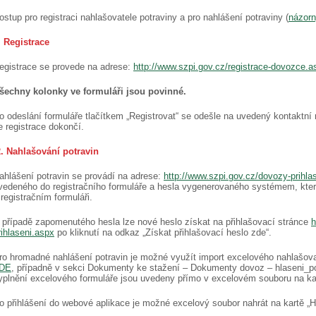
ostup pro registraci nahlašovatele potraviny a pro nahlášení potraviny (
názorn
. Registrace
egistrace se provede na adrese:
http://www.szpi.gov.cz/registrace-dovozce.a
šechny kolonky ve formuláři jsou povinné.
o odeslání formuláře tlačítkem „Registrovat“ se odešle na uvedený kontaktní 
e registrace dokončí.
. Nahlašování potravin
ahlášení potravin se provádí na adrese:
http://www.szpi.gov.cz/dovozy-prihla
vedeného do registračního formuláře a hesla vygenerovaného systémem, kter
 registračním formuláři.
 případě zapomenutého hesla lze nové heslo získat na přihlašovací stránce
h
rihlaseni.aspx
po kliknutí na odkaz „Získat přihlašovací heslo zde“.
ro hromadné nahlášení potravin je možné využít import excelového nahlašova
DE
, případně v sekci Dokumenty ke stažení – Dokumenty dovoz – hlaseni_po
yplnění excelového formuláře jsou uvedeny přímo v excelovém souboru na kar
o přihlášení do webové aplikace je možné excelový soubor nahrát na kartě „