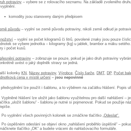
ruh potraviny
– vybere se z rolovacího seznamu. Na základě zvoleného druhu 
 vyplnění.
komodity jsou stanoveny daným předpisem
emě původu
– vyplní se země původu potraviny, nikoli země odkud je potravi
nožství
– vyplní se počet kilogramů či litrů, povolené znaky jsou pouze čísl
ednotek se vybere jednotka – kilogramy (kg) u jablek, brambor a máku setého.
itry i počet kusů.
přesnění potraviny
– zobrazuje se pouze, pokud je jako druh potraviny vybrán
onkrétně uvést o jaký doplněk stravy se jedná.
alší kolonky
KN
,
Název potraviny
,
Výrobce
,
Číslo šarže
,
DMT
,
DP
,
Počet bal
ednotková cena v místě určení
–
jsou nepovinné
 předvyplnění lze použít i šablonu, a to výběrem na začátku hlášení. Popis ul
.
Vyplněné hlášení lze uložit jako šablonu využitelnou pro další nahlášení – 
lačítka „uložit šablonu“ - šablonu je nutné si pojmenovat. Pokud se použije n
řepíše.
.
Po vyplnění všech povinných kolonek se zmáčkne tlačítko
„Odeslat“
.
.
Po úspěšném odeslání se objeví okno „nahlášení proběhlo úspěšně“ – pokud
máčknete tlačítko „OK“ a budete vráceni do nahlašovacího formuláře.