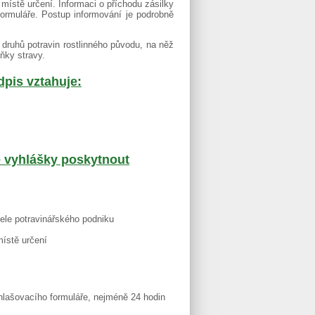
 místě určení. Informaci o příchodu zásilky
rmuláře. Postup informování je podrobně
 druhů potravin rostlinného původu, na něž
ňky stravy.
dpis vztahuje:
e vyhlášky poskytnout
ele potravinářského podniku
místě určení
lašovacího formuláře, nejméně 24 hodin