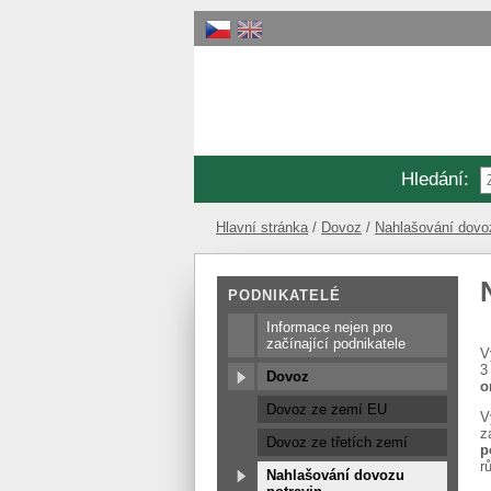
Hledání
:
Hlavní stránka
Dovoz
Nahlašování dovoz
PODNIKATELÉ
Informace nejen pro
začínající podnikatele
V
Dovoz
o
Dovoz ze zemí EU
V
z
Dovoz ze třetích zemí
p
r
Nahlašování dovozu