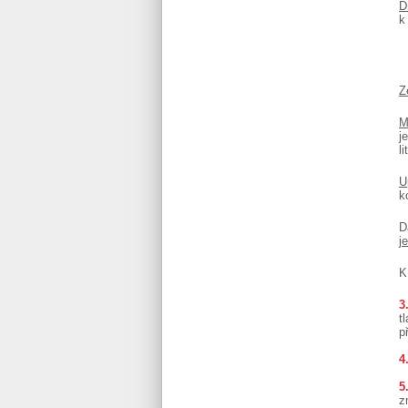
D
k
Z
M
j
l
U
k
D
j
K
3
t
p
4
5
z