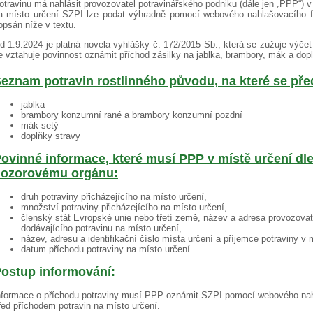
otravinu má nahlásit provozovatel potravinářského podniku (dále jen „PPP“) v
a místo určení SZPI lze podat výhradně pomocí webového nahlašovacího fo
opsán níže v textu.
d 1.9.2024 je platná novela vyhlášky č. 172/2015 Sb., která se zužuje výčet
e vztahuje povinnost oznámit příchod zásilky na jablka, brambory, mák a dopl
eznam potravin rostlinného původu, na které se pře
jablka
brambory konzumní rané a brambory konzumní pozdní
mák setý
doplňky stravy
ovinné informace, které musí PPP v místě určení dl
ozorovému orgánu:
druh potraviny přicházejícího na místo určení,
množství potraviny přicházejícího na místo určení,
členský stát Evropské unie nebo třetí země, název a adresa provozovat
dodávajícího potravinu na místo určení,
název, adresu a identifikační číslo místa určení a příjemce potraviny v 
datum příchodu potraviny na místo určení
ostup informování:
nformace o příchodu potraviny musí PPP oznámit SZPI pomocí webového nah
řed příchodem potravin na místo určení.