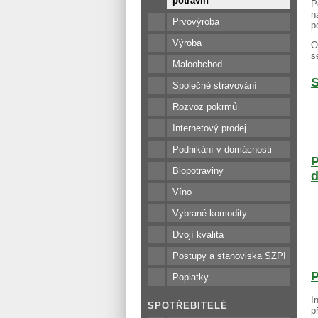
potravin
P
n
Prvovýroba
p
Výroba
O
s
Maloobchod
S
Společné stravování
Rozvoz pokrmů
Internetový prodej
Podnikání v domácnosti
P
Biopotraviny
d
Víno
Vybrané komodity
Dvojí kvalita
Postupy a stanoviska SZPI
P
Poplatky
I
SPOTŘEBITELÉ
p