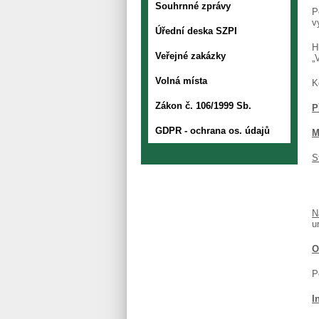
Souhrnné zprávy
P
v
Úřední deska SZPI
H
Veřejné zakázky
„
Volná místa
K
Zákon č. 106/1999 Sb.
P
GDPR - ochrana os. údajů
M
S
N
u
O
P
I