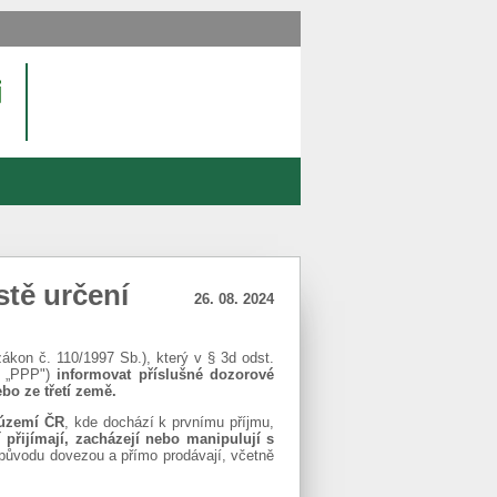
stě určení
26. 08. 2024
kon č. 110/1997 Sb.), který v § 3d odst.
n „PPP")
informovat příslušné dozorové
bo ze třetí země.
území ČR
, kde dochází k prvnímu příjmu,
 přijímají, zacházejí nebo manipulují s
o původu dovezou a přímo prodávají, včetně