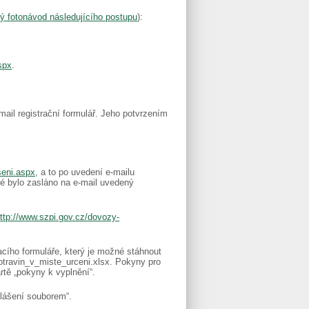
ý fotonávod následujícího postupu
):
spx
.
mail registrační formulář. Jeho potvrzením
seni.aspx
, a to po uvedení e-mailu
é bylo zasláno na e-mail uvedený
ttp://www.szpi.gov.cz/dovozy-
cího formuláře, který je možné stáhnout
travin_v_miste_urceni.xlsx. Pokyny pro
tě „pokyny k vyplnění“.
Hlášení souborem“.