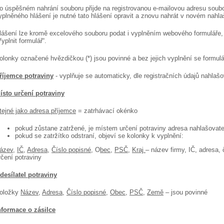
o úspěšném nahrání souboru přijde na registrovanou e-mailovou adresu soub
yplněného hlášení je nutné tato hlášení opravit a znovu nahrát v novém nahla
lášení lze kromě excelového souboru podat i vyplněním webového formuláře, k
Vyplnit formulář“.
olonky označené hvězdičkou (*) jsou povinné a bez jejich vyplnění se formulá
říjemce potraviny
- vyplňuje se automaticky, dle registračních údajů nahlašo
ísto určení potraviny
tejné jako adresa příjemce
= zatrhávací okénko
pokud zůstane zatržené, je místem určení potraviny adresa nahlašovatel
pokud se zatržítko odstraní, objeví se kolonky k vyplnění:
ázev
,
IČ
,
Adresa
,
Číslo popisné
, O
bec
,
PSČ
,
Kraj
– název firmy, IČ, adresa,
rčení potraviny
desílatel potraviny
oložky
Název
,
Adresa
,
Číslo popisné
,
Obec
,
PSČ
,
Země
– jsou povinné
nformace o zásilce