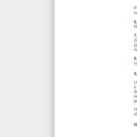
P
n
6
h
7
č
č
n
8
v
9
U
s
(
r
j
H
s
N