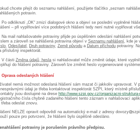
okud chcete přejít do seznamu nahlášení, použijete tlačítko „seznam nahlá
ahlášených potravin.
.
Po odkliknutí „OK“ zmizí dialogové okno a objeví se poslední vyplněné hláše
lášení – při vyplňování více podobných hlášení tedy není nutné vyplňovat v
.
Na mail nahlašovatele potraviny přijde po úspěšném odeslání nahlášení potv
íslem a zároveň se nahlášená potravina objeví v
Seznamu nahlášení
, kde je 
íslo
,
Odesílatel
,
Druh potraviny
,
Země původu
a
Datum příchodu
potraviny. N
a příslušný inspektorát.
.
V části
Změna údajů, hesla
si nahlašovatel může změnit údaje, které vyplnil 
yplňují do hlášení potraviny. Zároveň lze změnit heslo vygenerované systém
. Oprava odeslaných hlášení
živatel nemá možnost odeslaná hlášení sám mazat či jakkoliv upravovat. V 
 nesprávnými údaji je třeba kontaktovat inspektorát SZPI, který místně příslu
kontakty jsou dostupné na drese
http://www.szpi.gov.cz/organizacni-struktur
egistračního čísla chybně zadaného hlášení tento záznam v nahlašovací aplik
e třeba odeslat znovu.
lášení NELZE opravit odpovědí na automatický e-mail z adresy dovozy
szpi
louží pouze pro potvrzení, že hlášení bylo úspěšně odesláno.
enahlášení potraviny je porušením právního předpisu.