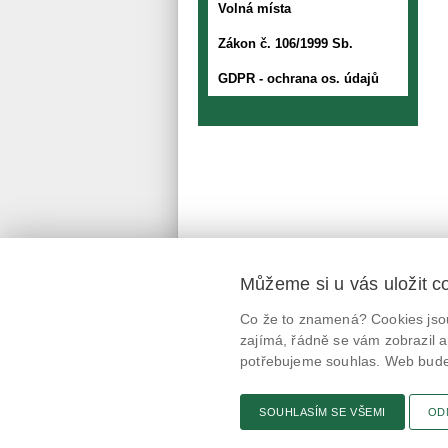
Volná místa
Zákon č. 106/1999 Sb.
GDPR - ochrana os. údajů
Můžeme si u vás uložit c
Mobilní aplikace
Co že to znamená? Cookies jsou
@potravinynapranyri
zajímá, řádně se vám zobrazil a
potřebujeme souhlas. Web bude 
potravinynapranyri
SOUHLASÍM SE VŠEMI
OD