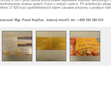
78/2002 a SZPI proto uložila provozovateli neprodleně stáhnout nevyhovující po
 kontrolovanou osobou správní řízení o uložení sankce. Při došetřování příp
elkem 17 920 kusů spotřebitelských balení závadné potraviny a prodejce stáh
pracoval:
Mgr. Pavel Kopřiva - tiskový mluvčí, tel.: +420 542 426 633