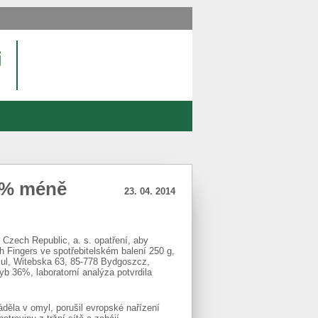
25% méně
23. 04. 2014
Czech Republic, a. s. opatření, aby
 Fingers ve spotřebitelském balení 250 g,
o.ul, Witebska 63, 85-778 Bydgoszcz,
b 36%, laboratorní analýza potvrdila
áděla v omyl, porušil evropské nařízení