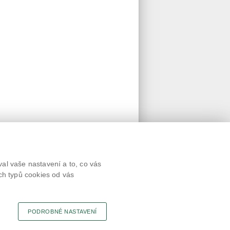
Textová verze
al vaše nastavení a to, co vás
Připomínky
ch typů cookies od vás
Novinky
Odkaz
RSS kanál
Tisk stránky
PODROBNÉ NASTAVENÍ