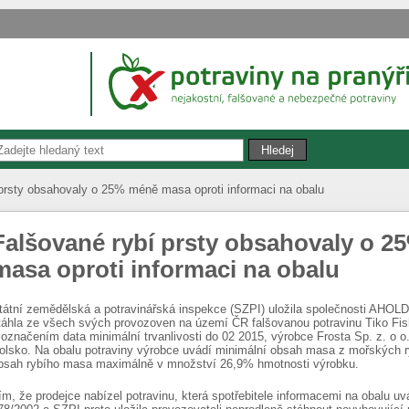
prsty obsahovaly o 25% méně masa oproti informaci na obalu
Falšované rybí prsty obsahovaly o 
masa oproti informaci na obalu
tátní zemědělská a potravinářská inspekce (SZPI) uložila společnosti AHOLD 
táhla ze všech svých provozoven na území ČR falšovanou potravinu Tiko Fish
 označením data minimální trvanlivosti do 02 2015, výrobce Frosta Sp. z. o 
olsko. Na obalu potraviny výrobce uvádí minimální obsah masa z mořských ry
bsah rybího masa maximálně v množství 26,9% hmotnosti výrobku.
ím, že prodejce nabízel potravinu, která spotřebitele informacemi na obalu uv