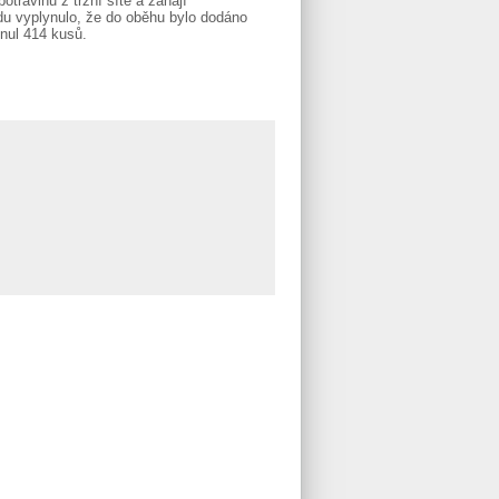
travinu z tržní sítě a zahájí
adu vyplynulo, že do oběhu bylo dodáno
nul 414 kusů.