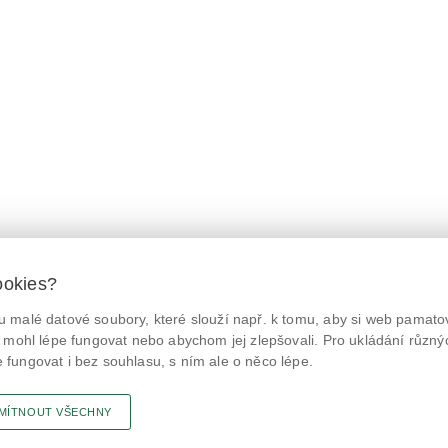
ookies?
 malé datové soubory, které slouží např. k tomu, aby si web pamatov
© Státní zemědělská a potravinářská inspekce 2026.
@NaPranyri
Květná 15, 603 00 Brno,
epodatelna
szpi.gov.cz
 mohl lépe fungovat nebo abychom jej zlepšovali. Pro ukládání různý
ID datové schránky: avraiqg
fungovat i bez souhlasu, s ním ale o něco lépe.
@SZPIjobs
IČO: 75014149, DIČ: CZ75014149
Prohlášení o přístupnosti
|
Zásady ochrany soukromí
MÍTNOUT VŠECHNY