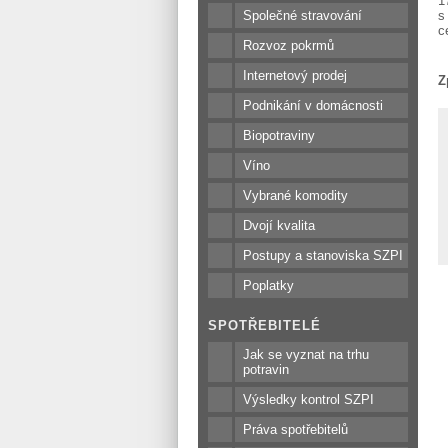
1
Společné stravování
s
c
Rozvoz pokrmů
Internetový prodej
Z
Podnikání v domácnosti
Biopotraviny
Víno
Vybrané komodity
Dvojí kvalita
Postupy a stanoviska SZPI
Poplatky
SPOTŘEBITELÉ
Jak se vyznat na trhu
potravin
Výsledky kontrol SZPI
Práva spotřebitelů