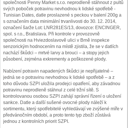
společnosti Penny Market s.r.o. neprodleně stáhnout z pultů
svých poboček potravinu nevhodnou k lidské spotřebě -
Tunisian Dates, datle proslazené s peckou v balení 200g a
s označením data minimální trvanlivosti do 30. 12. 2014,
označení šarže Lot: LNR281ES/13, dovozce: ENCINGER,
spol. s r.o., Bratislava. Při kontrole v provozovně
společnosti na Hviezdoslavově ulici v Brně inspekce
senzorickým hodnocením na místě zjistila, že se v datlích
nachází škůdci – mrtvé larvy a brouci – a stopy jejich
působení, zejména exkrementy a poškozené plody.
Nabízení potravin napadených škůdci je nepřijatelné –
jedná se o potravinu nevhodnou k lidské spotřebě – a z
toho důvodu SZPI uložila prodejci opatření, aby závadnou
potravinu neprodleně stáhnul z celé tržní sítě. S
kontrolovanou osobou SZPI zahájí správní řízení o uložení
sankce. Datle a další sušené ovocné plody náleží k
sortimentu, který spotřebitelé vyhledávají ve zvýšené míře v
předvánočním období, a proto tento typ zboží zůstává
jednou z kontrolních priorit SZPI.