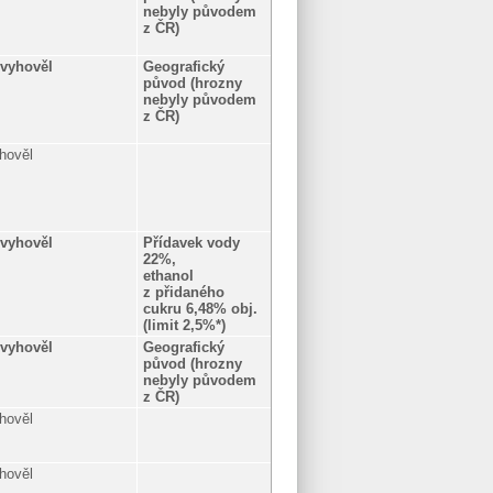
nebyly původem
z ČR)
vyhověl
Geografický
původ (hrozny
nebyly původem
z ČR)
hověl
vyhověl
Přídavek vody
22%,
ethanol
z přidaného
cukru 6,48% obj.
(limit 2,5%*)
vyhověl
Geografický
původ (hrozny
nebyly původem
z ČR)
hověl
hověl