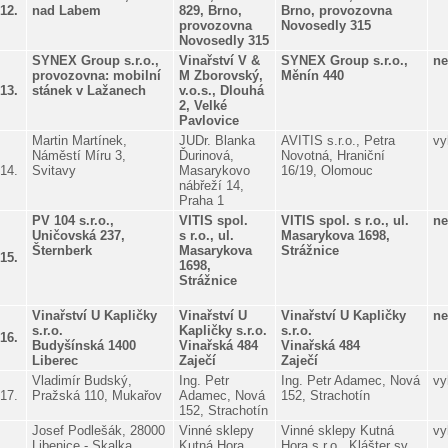
12.
nad Labem
829, Brno,
Brno, provozovna
provozovna
Novosedly 315
Novosedly 315
SYNEX Group s.r.o.,
Vinařství V &
SYNEX Group s.r.o.,
ne
provozovna: mobilní
M Zborovský,
Měnín 440
13.
stánek v Lažanech
v.o.s., Dlouhá
2, Velké
Pavlovice
Martin Martínek,
JUDr. Blanka
AVITIS s.r.o., Petra
vy
Náměstí Míru 3,
Ďurinová,
Novotná, Hraniční
14.
Svitavy
Masarykovo
16/19, Olomouc
nábřeží 14,
Praha 1
PV 104 s.r.o.,
VITIS spol.
VITIS spol. s r.o., ul.
ne
Uničovská 237,
s r.o., ul.
Masarykova 1698,
Šternberk
Masarykova
Strážnice
15.
1698,
Strážnice
Vinařství U Kapličky
Vinařství U
Vinařství U Kapličky
ne
s.r.o.
Kapličky s.r.o.
s.r.o.
16.
Budyšínská 1400
Vinařská 484
Vinařská 484
Liberec
Zaječí
Zaječí
Vladimír Budský,
Ing. Petr
Ing. Petr Adamec, Nová
vy
17.
Pražská 110, Mukařov
Adamec, Nová
152, Strachotín
152, Strachotín
Josef Podlešák, 28000
Vinné sklepy
Vinné sklepy Kutná
vy
Libenice - Skalka
Kutná Hora
Hora s.r.o., Klášter sv.