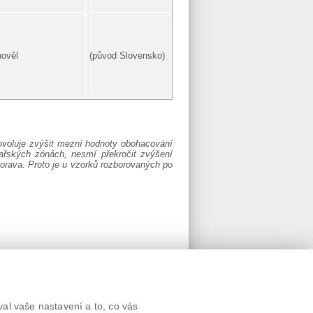
hověl
(původ Slovensko)
ovoluje zvýšit mezní hodnoty obohacování
ařských zónách, nesmí překročit zvýšení
orava. Proto je u vzorků rozborovaných po
Textová verze
al vaše nastavení a to, co vás
Připomínky