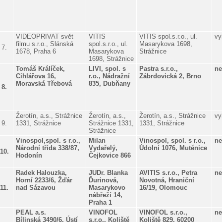
VIDEOPRIVAT svět
VITIS
VITIS spol.s.r.o., ul.
vy
filmu s.r.o., Slánská
spol.s.r.o., ul.
Masarykova 1698,
7.
1678, Praha 6
Masarykova
Strážnice
1698, Strážnice
Tomáš Králíček,
LIVI, spol. s
Pastra s.r.o.,
ne
Cihlářova 16,
r.o., Nádražní
Zábrdovická 2, Brno
Moravská Třebová
835, Dubňany
8.
Žerotín, a.s., Strážnice
Žerotín, a.s.,
Žerotín, a.s., Strážnice
vy
9.
1331, Strážnice
Strážnice 1331,
1331, Strážnice
Strážnice
Vinospol,spol. s r.o.,
Milan
Vinospol, spol. s r.o.,
ne
Národní třída 338/87,
Vydařelý,
Údolní 1076, Mutěnice
10.
Hodonín
Čejkovice 866
Radek Halouzka,
JUDr. Blanka
AVITIS s.r.o., Petra
ne
Horní 2233/6, Žďár
Ďurinová,
Novotná, Hraniční
11.
nad Sázavou
Masarykovo
16/19, Olomouc
nábřeží 14,
Praha 1
PEAL a.s.
VINOFOL
VINOFOL s.r.o.,
ne
Bílinská 3490/6, Ústí
s.r.o., Koliště
Koliště 829, 60200