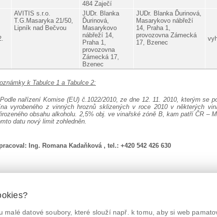
484 Zaječí
AVITIS s.r.o.
JUDr. Blanka
JUDr. Blanka Ďurinová,
T.G.Masaryka 21/50,
Ďurinová,
Masarykovo nábřeží
Lipník nad Bečvou
Masarykovo
14, Praha 1,
nábřeží 14,
provozovna Zámecká
2.
vy
Praha 1,
17, Bzenec
provozovna
Zámecká 17,
Bzenec
oznámky k Tabulce 1 a Tabulce 2:
 Podle nařízení Komise (EU) č.1022/2010, ze dne 12. 11. 2010, kterým se p
ína vyrobeného z vinných hroznů sklizených v roce 2010 v některých vin
řirozeného obsahu alkoholu. 2,5% obj. ve vinařské zóně B, kam patří ČR – M
omto datu nový limit zohledněn.
pracoval:
Ing. Romana Kadaňková , tel.: +420 542 426 630
ookies?
 malé datové soubory, které slouží např. k tomu, aby si web pamatov
© Státní zemědělská a potravinářská inspekce 2026.