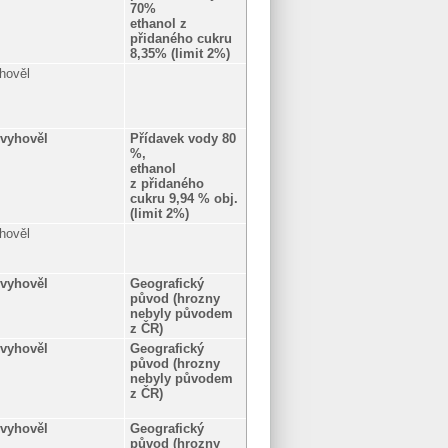
70%
ethanol z
přidaného cukru
8,35% (limit 2%)
hověl
vyhověl
Přídavek vody 80
%,
ethanol
z přidaného
cukru 9,94 % obj.
(limit 2%)
hověl
vyhověl
Geografický
původ (hrozny
nebyly původem
z ČR)
vyhověl
Geografický
původ (hrozny
nebyly původem
z ČR)
vyhověl
Geografický
původ (hrozny