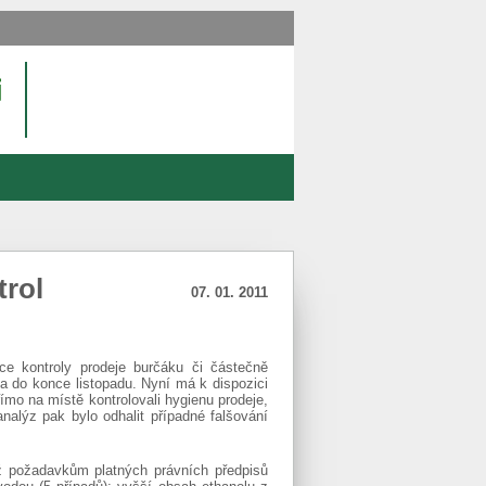
trol
07. 01. 2011
ce kontroly prodeje burčáku či částečně
 do konce listopadu. Nyní má k dispozici
římo na místě kontrolovali hygienu prodeje,
alýz pak bylo odhalit případné falšování
ž požadavkům platných právních předpisů