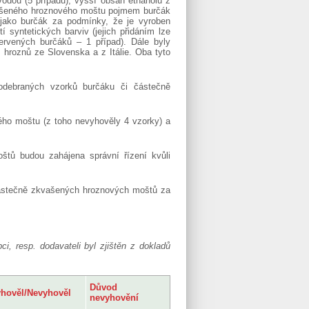
odou (5 případů); vyšší obsah ethanolu z
kvašeného hroznového moštu pojmem burčák
jako burčák za podmínky, že je vyroben
syntetických barviv (jejich přidáním lze
ervených burčáků – 1 případ). Dále byly
roznů ze Slovenska a z Itálie. Oba tyto
debraných vzorků burčáku či částečně
ho moštu (z toho nevyhověly 4 vzorky) a
štů budou zahájena správní řízení kvůli
částečně zkvašených hroznových moštů za
i, resp. dodavateli byl zjištěn z dokladů
Důvod
hověl/Nevyhověl
nevyhovění