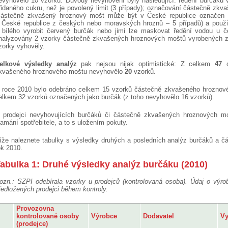
evyhovělo 10 vzorků. Důvody nevyhovění byly následující: ředění burčáku v
řidaného cukru, než je povolený limit (3 případy); označování částečně z
částečně zkvašený hroznový mošt může být v České republice označen 
 České republice z českých nebo moravských hroznů – 5 případů) a použití 
 bílého vyrobit červený burčák nebo jimi lze maskovat ředění vodou u č
nalyzovány 2 vzorky částečně zkvašených hroznových moštů vyrobených z h
zorky vyhověly.
elkové výsledky analýz
pak nejsou nijak optimistické: Z celkem
47
o
kvašeného hroznového moštu nevyhovělo
20
vzorků.
 roce 2010 bylo odebráno celkem 15 vzorků částečně zkvašeného hroznové
elkem 32 vzorků označených jako burčák (z toho nevyhovělo 16 vzorků).
 prodejci nevyhovujících burčáků či částečně zkvašených hroznových mo
lamání spotřebitele, a to s uložením pokuty.
íže naleznete tabulky s výsledky druhých a posledních analýz burčáků a 
ok 2010
.
abulka 1: Druhé výsledky analýz burčáku (2010)
ozn.: SZPI odebírala vzorky u prodejců (kontrolovaná osoba). Údaj o výrobc
ředložených prodejci během kontroly.
Provozovna
kontrolované osoby
Výrobce
Dodavatel
Vy
(prodejce)