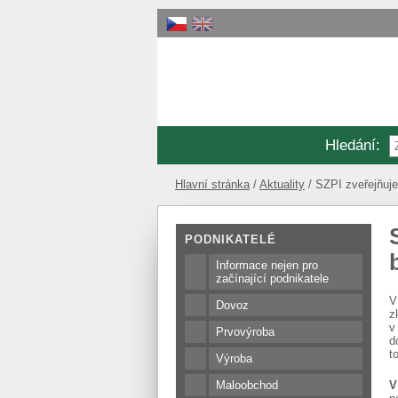
Hledání
:
Hlavní stránka
Aktuality
SZPI zveřejňuje
PODNIKATELÉ
Informace nejen pro
začínající podnikatele
V
Dovoz
z
v
Prvovýroba
d
t
Výroba
Maloobchod
V