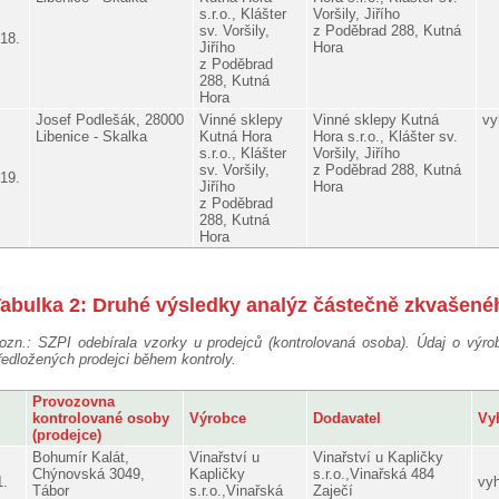
s.r.o., Klášter
Voršily, Jiřího
sv. Voršily,
z Poděbrad 288, Kutná
18.
Jiřího
Hora
z Poděbrad
288, Kutná
Hora
Josef Podlešák, 28000
Vinné sklepy
Vinné sklepy Kutná
vy
Libenice - Skalka
Kutná Hora
Hora s.r.o., Klášter sv.
s.r.o., Klášter
Voršily, Jiřího
sv. Voršily,
z Poděbrad 288, Kutná
19.
Jiřího
Hora
z Poděbrad
288, Kutná
Hora
abulka 2: Druhé výsledky analýz částečně zkvašen
ozn.: SZPI odebírala vzorky u prodejců (kontrolovaná osoba). Údaj o výrobc
ředložených prodejci během kontroly.
Provozovna
kontrolované osoby
Výrobce
Dodavatel
Vy
(prodejce)
Bohumír Kalát,
Vinařství u
Vinařství u Kapličky
Chýnovská 3049,
Kapličky
s.r.o.,Vinařská 484
1.
vy
Tábor
s.r.o.,Vinařská
Zaječí