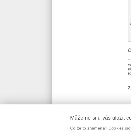
P
*
v
p
t
Z
Můžeme si u vás uložit c
Mobilní aplikace
Co že to znamená? Cookies jsou