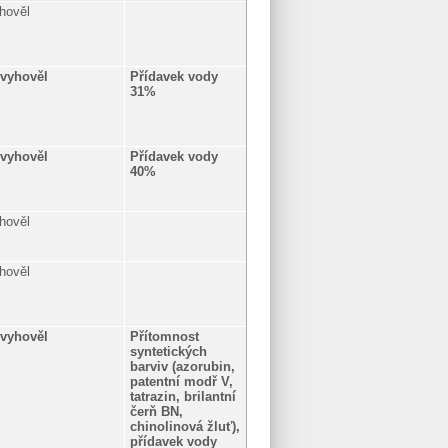
hověl
vyhověl
Přídavek vody
31%
vyhověl
Přídavek vody
40%
hověl
hověl
vyhověl
Přítomnost
syntetických
barviv (azorubin,
patentní modř V,
tatrazin, brilantní
čerň BN,
chinolinová žluť),
přídavek vody