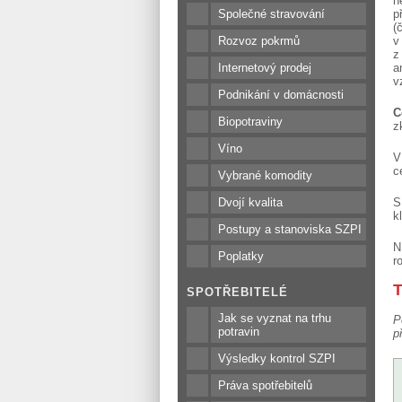
n
Společné stravování
p
(
Rozvoz pokrmů
v
z
Internetový prodej
a
v
Podnikání v domácnosti
C
Biopotraviny
z
Víno
V
c
Vybrané komodity
Dvojí kvalita
S
k
Postupy a stanoviska SZPI
N
Poplatky
r
T
SPOTŘEBITELÉ
Jak se vyznat na trhu
P
potravin
p
Výsledky kontrol SZPI
Práva spotřebitelů