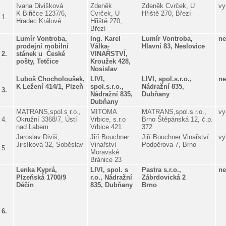
Ivana Divišková
Zdeněk
Zdeněk Cvrček, U
vy
K Biřičce 1237/6,
Cvrček, U
Hřiště 270, Březí
1.
Hradec Králové
Hřiště 270,
Březí
Lumír Vontroba,
Ing. Karel
Lumír Vontroba,
ne
prodejní mobilní
Válka-
Hlavní 83, Neslovice
2.
stánek u České
VINAŘSTVÍ,
pošty, Tetčice
Kroužek 428,
Nosislav
Luboš Chocholoušek,
LIVI,
LIVI, spol.s.r.o.,
ne
K Ležení 414/1, Plzeň
spol.s.r.o.,
Nádražní 835,
3.
Nádražní 835,
Dubňany
Dubňany
MATRANS,spol.s r.o.,
MITOMA
MATRANS,spol.s r.o.,
vy
4.
Okružní 3368/7, Ústí
Vrbice, s.r.o
Brno Štěpánská 12, č.p.
nad Labem
Vrbice 421
372
Jaroslav Diviš,
Jiří Bouchner
Jiří Bouchner Vinařství
vy
Jirsíková 32, Soběslav
Vinařství
Podpěrova 7, Brno
5.
Moravské
Bránice 23
Lenka Kyprá,
LIVI, spol. s
Pastra s.r.o.,
ne
Plzeňská 1700/9
r.o., Nádražní
Zábrdovická 2
Děčín
835, Dubňany
Brno
6.