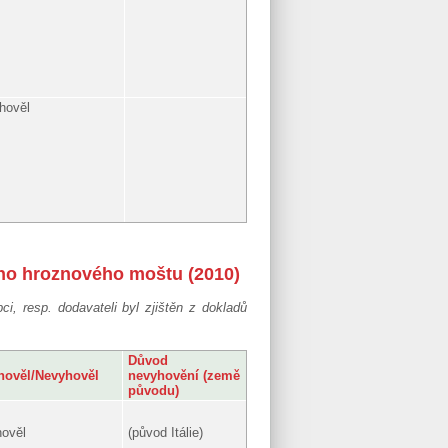
hověl
ého hroznového moštu (2010)
i, resp. dodavateli byl zjištěn z dokladů
Důvod
hověl/Nevyhověl
nevyhovění (země
původu)
hověl
(původ Itálie)