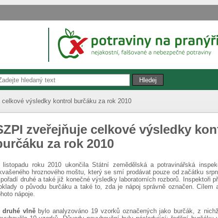
 celkové výsledky kontrol burčáku za rok 2010
SZPI zveřejňuje celkové výsledky kon
burčáku za rok 2010
 listopadu roku 2010 ukončila Státní zemědělská a potravinářská inspek
kvašeného hroznového moštu, který se smí prodávat pouze od začátku srpna
 pořadí druhé a také již konečné výsledky laboratorních rozborů. Inspektoři p
oklady o původu burčáku a také to, zda je nápoj správně označen. Cílem an
ohoto nápoje.
 druhé vlně
bylo analyzováno 19 vzorků označených jako burčák, z nich