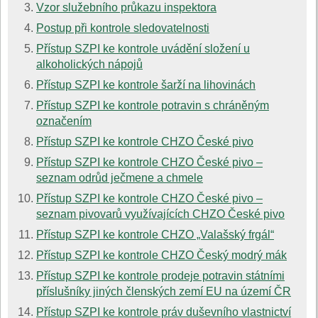
Vzor služebního průkazu inspektora
Postup při kontrole sledovatelnosti
Přístup SZPI ke kontrole uvádění složení u
alkoholických nápojů
Přístup SZPI ke kontrole šarží na lihovinách
Přístup SZPI ke kontrole potravin s chráněným
označením
Přístup SZPI ke kontrole CHZO České pivo
Přístup SZPI ke kontrole CHZO České pivo –
seznam odrůd ječmene a chmele
Přístup SZPI ke kontrole CHZO České pivo –
seznam pivovarů využívajících CHZO České pivo
Přístup SZPI ke kontrole CHZO „Valašský frgál“
Přístup SZPI ke kontrole CHZO Český modrý mák
Přístup SZPI ke kontrole prodeje potravin státními
příslušníky jiných členských zemí EU na území ČR
Přístup SZPI ke kontrole práv duševního vlastnictví