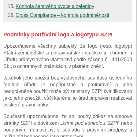
Kontrola čerstvého ovoce a zeleniny
Cross Compliance – kontrola podmíněnosti
Podmínky používání loga a logotypu SZPI
Upozorňujeme všechny subjekty, že logo (resp. logotyp)
Státní zemědělské a potravinářské inspekce je chráněn u
Úřadu průmyslového vlastnictví podle zákona č. 441/2003
Sb., o ochranných známkách, v platném znění.
Jakékoli jeho použití bez výslovného souhlasu ústředního
ředitele úřadu je nepřípustné a protiprávní a jeho
neoprávněné použití může být ze strany SZPI kvalifikováno
jako jeho zneužití, vůči kterému je úřad připraven realizovat
veškeré právní kroky.
Současně upozorňujeme, že ani pouhý odkaz na webové
stránky SZPI s dovětkem „
Jsme pod kontrolou SZPI
“ nebo
podobným, nemusí být v souladu s právními předpisy a
může být hodnoceno jako protiprávní.