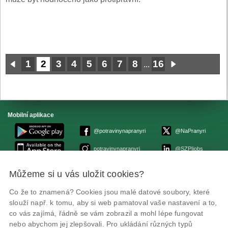
1
2
3
4
5
6
7
8
16
...
Mobilní aplikace
@potravinynapranyri
@NaPranyri
potravinynapranyri
@SZPIjobs
Můžeme si u vás uložit cookies?
© Státní zemědělská a potravinářská inspekce 2026.
Květná 15, 603 00 Brno,
epodatelna
szpi.gov.cz
Co že to znamená? Cookies jsou malé datové soubory, které
ID datové schránky: avraiqg
slouží např. k tomu, aby si web pamatoval vaše nastavení a to,
IČO: 75014149, DIČ: CZ75014149
co vás zajímá, řádně se vám zobrazil a mohl lépe fungovat
Prohlášení o přístupnosti
|
Zásady ochrany soukromí
nebo abychom jej zlepšovali. Pro ukládání různých typů