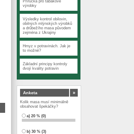
Příručka pro tabákové
výrobky
Výsledky kontrol obilovin,
obilných mlýnských výrobků
a drůbežího masa původem
zejména z Ukrajiny
Hmyz v potravinách. Jak je
to možné?
Základní principy kontroly
dvojí kvality potravin
»
Anketa
Kolik masa musí minimálně
obsahovat špekáčky?
a) 20 % (0)
b) 30 % (3)