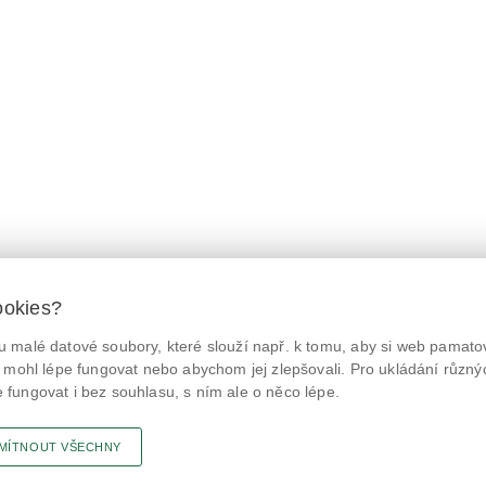
ookies?
 malé datové soubory, které slouží např. k tomu, aby si web pamatov
© Státní zemědělská a potravinářská inspekce 2026.
@NaPranyri
Květná 15, 603 00 Brno,
epodatelna
szpi.gov.cz
 mohl lépe fungovat nebo abychom jej zlepšovali. Pro ukládání různý
ID datové schránky: avraiqg
fungovat i bez souhlasu, s ním ale o něco lépe.
@SZPIjobs
IČO: 75014149, DIČ: CZ75014149
Prohlášení o přístupnosti
|
Zásady ochrany soukromí
MÍTNOUT VŠECHNY