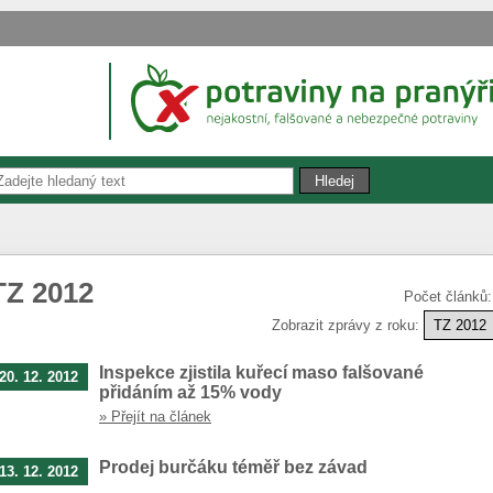
TZ 2012
Počet článků
Zobrazit zprávy z roku:
Inspekce zjistila kuřecí maso falšované
20. 12. 2012
přidáním až 15% vody
» Přejít na článek
Prodej burčáku téměř bez závad
13. 12. 2012