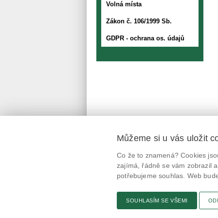
Volná místa
Zákon č. 106/1999 Sb.
GDPR - ochrana os. údajů
Můžeme si u vás uložit c
Mobilní aplikace
Co že to znamená? Cookies jsou
@potravinynapranyri
zajímá, řádně se vám zobrazil a
potřebujeme souhlas. Web bude 
potravinynapranyri
SOUHLASÍM SE VŠEMI
OD