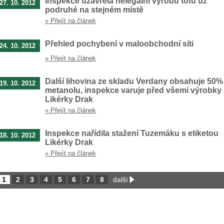
Inspekce uzavřela nelegální výrobu tofu už
27. 10. 2012
podruhé na stejném místě
» Přejít na článek
Přehled pochybení v maloobchodní síti
24. 10. 2012
» Přejít na článek
Další lihovina ze skladu Verdany obsahuje 50%
19. 10. 2012
metanolu, inspekce varuje před všemi výrobky
Likérky Drak
» Přejít na článek
Inspekce nařídila stažení Tuzemáku s etiketou
18. 10. 2012
Likérky Drak
» Přejít na článek
1
2
3
4
5
6
7
8
další