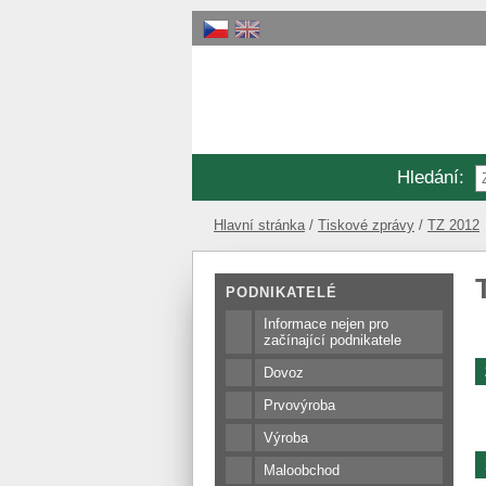
Hledání
:
Hlavní stránka
Tiskové zprávy
TZ 2012
PODNIKATELÉ
Informace nejen pro
začínající podnikatele
Dovoz
Prvovýroba
Výroba
Maloobchod