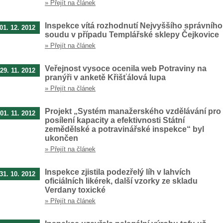
» Přejít na článek
Inspekce vítá rozhodnutí Nejvyššího správního
01. 12. 2012
soudu v případu Templářské sklepy Čejkovice
» Přejít na článek
Veřejnost vysoce ocenila web Potraviny na
29. 11. 2012
pranýři v anketě Křišťálová lupa
» Přejít na článek
Projekt „Systém manažerského vzdělávání pro
01. 11. 2012
posílení kapacity a efektivnosti Státní
zemědělské a potravinářské inspekce“ byl
ukončen
» Přejít na článek
Inspekce zjistila podezřelý líh v lahvích
31. 10. 2012
oficiálních likérek, další vzorky ze skladu
Verdany toxické
» Přejít na článek