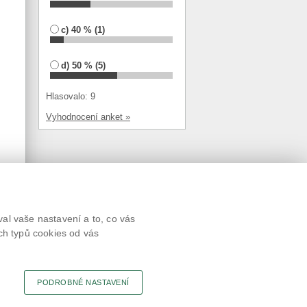
c) 40 % (1)
d) 50 % (5)
Hlasovalo: 9
Vyhodnocení anket »
Textová verze
al vaše nastavení a to, co vás
Připomínky
ch typů cookies od vás
Novinky
Odkaz
RSS kanál
Tisk stránky
PODROBNÉ NASTAVENÍ