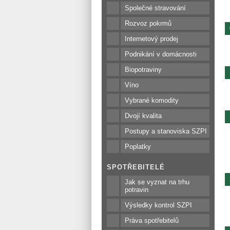
Společné stravování
Rozvoz pokrmů
Internetový prodej
Podnikání v domácnosti
Biopotraviny
Víno
Vybrané komodity
Dvojí kvalita
Postupy a stanoviska SZPI
Poplatky
SPOTŘEBITELÉ
Jak se vyznat na trhu
potravin
Výsledky kontrol SZPI
Práva spotřebitelů