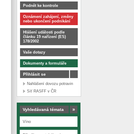
Podnět ke kontrole
Oznámení zahájení, změny
nebo ukončení podnikání
Hlášení události podle
článku 19 nařízení (ES)
178/2002
Vaše dotazy
Dokumenty a formuláře
Přihlásit se
Nahlášení dovozu potravin
Síť RASFF v ČR
»
Vyhledávaná témata
Víno