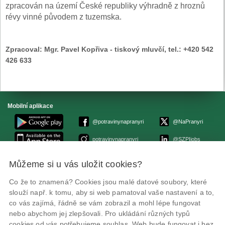
zpracován na území České republiky výhradně z hroznů
révy vinné původem z tuzemska.
Zpracoval:
Mgr. Pavel Kopřiva - tiskový mluvčí, tel.: +420 542
426 633
Mobilní aplikace
@potravinynapranyri
@NaPranyri
potravinynapranyri
@SZPIjobs
Můžeme si u vás uložit cookies?
© Státní zemědělská a potravinářská inspekce 2026.
Květná 15, 603 00 Brno,
epodatelna
szpi.gov.cz
Co že to znamená? Cookies jsou malé datové soubory, které
ID datové schránky: avraiqg
slouží např. k tomu, aby si web pamatoval vaše nastavení a to,
IČO: 75014149, DIČ: CZ75014149
co vás zajímá, řádně se vám zobrazil a mohl lépe fungovat
Prohlášení o přístupnosti
|
Zásady ochrany soukromí
nebo abychom jej zlepšovali. Pro ukládání různých typů
cookies od vás potřebujeme souhlas. Web bude fungovat i bez