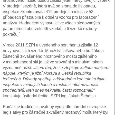
hroznového moštu dosud zjistila jeden nevyhovující vzorek.
V prodejní sezóně, která trvá od srpna do listopadu,
inspekce zkontrolovala 419 prodejních míst a v 53
případech přistoupila k odběru vzorku pro laboratorní
analýzu. Hodnocení vyhovující ve všech sledovaných
parametrech obdrželo 46 vzorků, u 6 vzorků rozbory
pokračují.
V roce 2011 SZPI u uvedeného sortimentu zjistila 12
nevyhovujících vzorků. Množství falšovaného burčáku a
částečně zkvašeného hroznového moštu zjištěného
v maloobchodní síti je tak ve srovnání s minulým rokem
významně nižší.
„Jsem rád, že se zlepšuje kultura nabízení
nápoje, kterým je jižní Morava a Česká republika
jedinečná. Důvody spatřuji v důsledném kontrolním tlaku
inspekce v minulých letech a rostoucí informovanosti
spotřebitelů, kteří dnes nekvalitu často rozpoznají.“
konstatuje ústřední ředitel SZPI Ing. Jakub Šebesta.
Burčák je tradiční schválený výraz dle národní i evropské
legislativy pro částečně zkvašený hroznový mošt, který byl