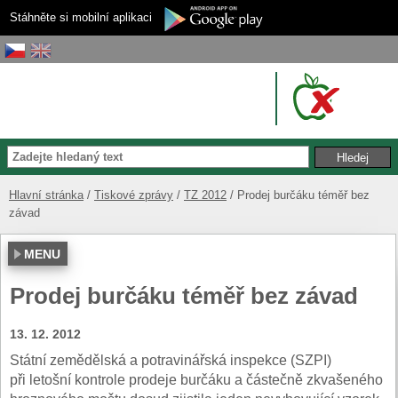
Stáhněte si mobilní aplikaci
Hlavní stránka
Tiskové zprávy
TZ 2012
Prodej burčáku téměř bez
závad
MENU
Prodej burčáku téměř bez závad
13. 12. 2012
Státní zemědělská a potravinářská inspekce (SZPI)
při letošní kontrole prodeje burčáku a částečně zkvašeného