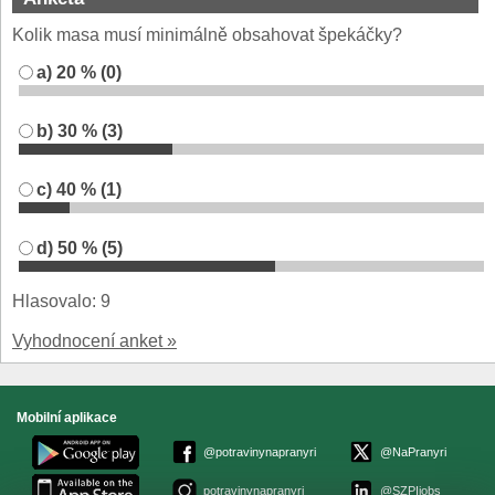
Kolik masa musí minimálně obsahovat špekáčky?
a) 20 % (0)
b) 30 % (3)
c) 40 % (1)
d) 50 % (5)
Hlasovalo: 9
Vyhodnocení anket »
Mobilní aplikace
@potravinynapranyri
@NaPranyri
potravinynapranyri
@SZPIjobs