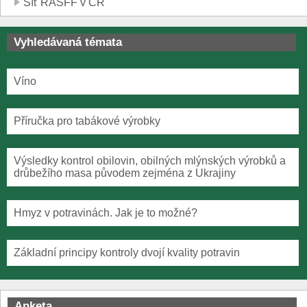
Síť RASFF v ČR
Vyhledávaná témata
Víno
Příručka pro tabákové výrobky
Výsledky kontrol obilovin, obilných mlýnských výrobků a
drůbežího masa původem zejména z Ukrajiny
Hmyz v potravinách. Jak je to možné?
Základní principy kontroly dvojí kvality potravin
Anketa