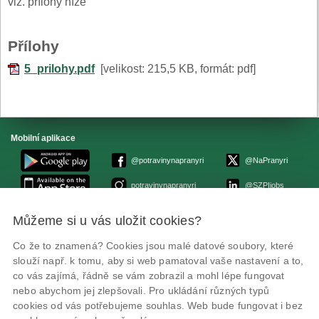
viz. přílohy níže
Přílohy
5_prilohy.pdf
[velikost: 215,5 KB, formát: pdf]
Mobilní aplikace
@potravinynapranyri
@NaPranyri
potravinynapranyri
@SZPIjobs
Můžeme si u vás uložit cookies?
© Státní zemědělská a potravinářská inspekce 2026.
Květná 15, 603 00 Brno,
epodatelna
szpi.gov.cz
Co že to znamená? Cookies jsou malé datové soubory, které
ID datové schránky: avraiqg
slouží např. k tomu, aby si web pamatoval vaše nastavení a to,
IČO: 75014149, DIČ: CZ75014149
co vás zajímá, řádně se vám zobrazil a mohl lépe fungovat
Prohlášení o přístupnosti
|
Zásady ochrany soukromí
nebo abychom jej zlepšovali. Pro ukládání různých typů
cookies od vás potřebujeme souhlas. Web bude fungovat i bez