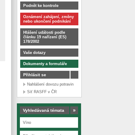
Podnět ke kontrole
Oznámení zahájení, změny
nebo ukončení podnikání
Hlášení události podle
článku 19 nařízení (ES)
178/2002
Vaše dotazy
Dokumenty a formuláře
Přihlásit se
Nahlášení dovozu potravin
Síť RASFF v ČR
»
Vyhledávaná témata
Víno