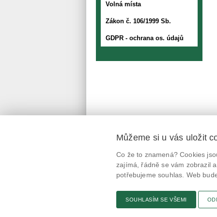
Volná místa
Zákon č. 106/1999 Sb.
GDPR - ochrana os. údajů
Můžeme si u vás uložit c
Mobilní aplikace
Co že to znamená? Cookies jsou
@potravinynapranyri
zajímá, řádně se vám zobrazil a
potřebujeme souhlas. Web bude 
potravinynapranyri
SOUHLASÍM SE VŠEMI
OD