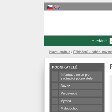
Hledání
:
Hlavní stránka
Přihlášení k odběru novin
PODNIKATELÉ
Informace nejen pro
začínající podnikatele
Dovoz
Prvovýroba
Výroba
Maloobchod