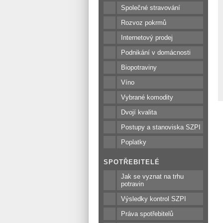
Společné stravování
Rozvoz pokrmů
Internetový prodej
Podnikání v domácnosti
Biopotraviny
Víno
Vybrané komodity
Dvojí kvalita
Postupy a stanoviska SZPI
Poplatky
SPOTŘEBITELÉ
Jak se vyznat na trhu
potravin
Výsledky kontrol SZPI
Práva spotřebitelů