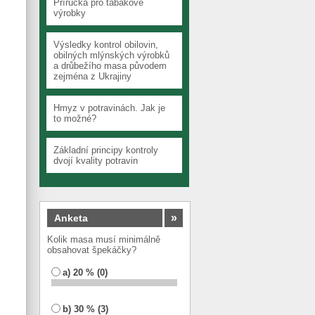
Příručka pro tabákové
výrobky
Výsledky kontrol obilovin,
obilných mlýnských výrobků
a drůbežího masa původem
zejména z Ukrajiny
Hmyz v potravinách. Jak je
to možné?
Základní principy kontroly
dvojí kvality potravin
»
Anketa
Kolik masa musí minimálně
obsahovat špekáčky?
a) 20 % (0)
b) 30 % (3)