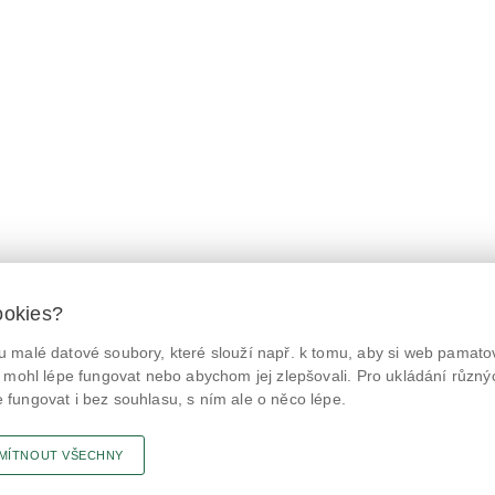
ookies?
 malé datové soubory, které slouží např. k tomu, aby si web pamatov
© Státní zemědělská a potravinářská inspekce 2026.
@NaPranyri
Květná 15, 603 00 Brno,
epodatelna
szpi.gov.cz
 mohl lépe fungovat nebo abychom jej zlepšovali. Pro ukládání různý
ID datové schránky: avraiqg
fungovat i bez souhlasu, s ním ale o něco lépe.
@SZPIjobs
IČO: 75014149, DIČ: CZ75014149
Prohlášení o přístupnosti
|
Zásady ochrany soukromí
MÍTNOUT VŠECHNY