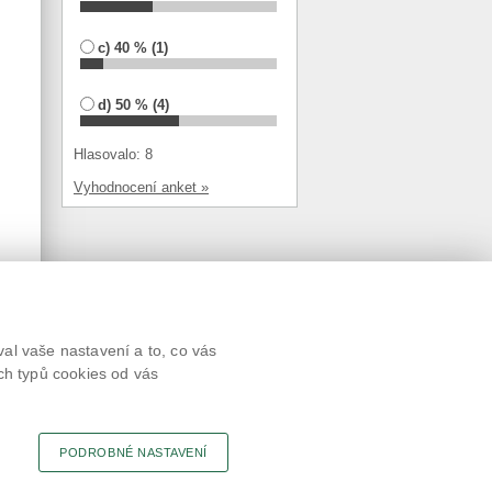
c) 40 % (1)
d) 50 % (4)
Hlasovalo: 8
Vyhodnocení anket »
Textová verze
al vaše nastavení a to, co vás
Připomínky
ch typů cookies od vás
Novinky
Odkaz
RSS kanál
Tisk stránky
PODROBNÉ NASTAVENÍ