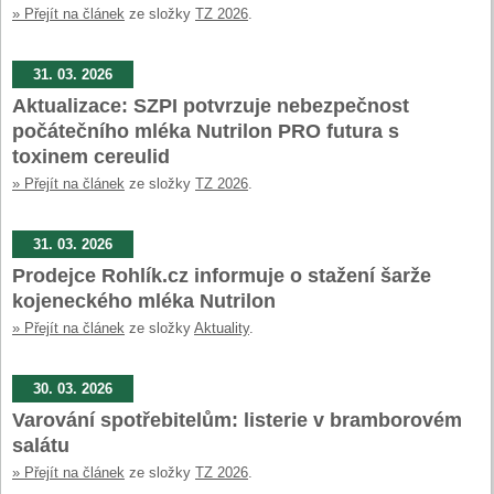
» Přejít na článek
ze složky
TZ 2026
.
31. 03. 2026
Aktualizace: SZPI potvrzuje nebezpečnost
počátečního mléka Nutrilon PRO futura s
toxinem cereulid
» Přejít na článek
ze složky
TZ 2026
.
31. 03. 2026
Prodejce Rohlík.cz informuje o stažení šarže
kojeneckého mléka Nutrilon
» Přejít na článek
ze složky
Aktuality
.
30. 03. 2026
Varování spotřebitelům: listerie v bramborovém
salátu
» Přejít na článek
ze složky
TZ 2026
.