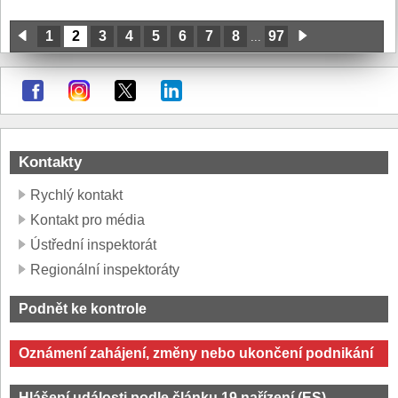
1
2
3
4
5
6
7
8
97
...
Kontakty
Rychlý kontakt
Kontakt pro média
Ústřední inspektorát
Regionální inspektoráty
Podnět ke kontrole
Oznámení zahájení, změny nebo ukončení podnikání
Hlášení události podle článku 19 nařízení (ES)