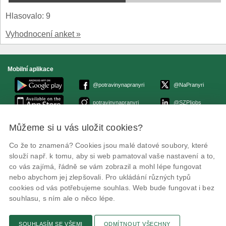
Hlasovalo: 9
Vyhodnocení anket »
Mobilní aplikace
@potravinynapranyri
@NaPranyri
potravinynapranyri
@SZPIjobs
Můžeme si u vás uložit cookies?
© Státní zemědělská a potravinářská inspekce 2026.
Květná 15, 603 00 Brno,
epodatelna
szpi.gov.cz
Co že to znamená? Cookies jsou malé datové soubory, které
ID datové schránky: avraiqg
slouží např. k tomu, aby si web pamatoval vaše nastavení a to,
IČO: 75014149, DIČ: CZ75014149
co vás zajímá, řádně se vám zobrazil a mohl lépe fungovat
Prohlášení o přístupnosti
|
Zásady ochrany soukromí
nebo abychom jej zlepšovali. Pro ukládání různých typů
cookies od vás potřebujeme souhlas. Web bude fungovat i bez
souhlasu, s ním ale o něco lépe.
SOUHLASÍM SE VŠEMI
ODMÍTNOUT VŠECHNY