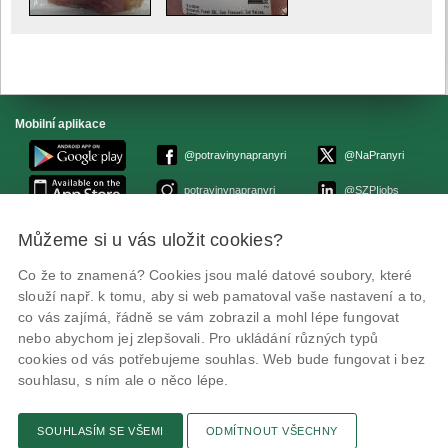
Mobilní aplikace
@potravinynapranyri
@NaPranyri
potravinynapranyri
@SZPIjobs
Můžeme si u vás uložit cookies?
© Státní zemědělská a potravinářská inspekce 2026.
Květná 15, 603 00 Brno,
epodatelna
szpi.gov.cz
Co že to znamená? Cookies jsou malé datové soubory, které
ID datové schránky: avraiqg
slouží např. k tomu, aby si web pamatoval vaše nastavení a to,
IČO: 75014149, DIČ: CZ75014149
co vás zajímá, řádně se vám zobrazil a mohl lépe fungovat
Prohlášení o přístupnosti
|
Zásady ochrany soukromí
nebo abychom jej zlepšovali. Pro ukládání různých typů
cookies od vás potřebujeme souhlas. Web bude fungovat i bez
souhlasu, s ním ale o něco lépe.
SOUHLASÍM SE VŠEMI
ODMÍTNOUT VŠECHNY