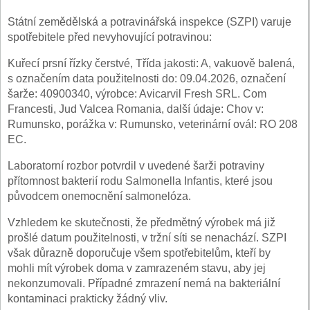
Státní zemědělská a potravinářská inspekce (SZPI) varuje
spotřebitele před nevyhovující potravinou:
Kuřecí prsní řízky čerstvé, Třída jakosti: A, vakuově balená,
s označením data použitelnosti do: 09.04.2026, označení
šarže: 40900340, výrobce: Avicarvil Fresh SRL. Com
Francesti, Jud Valcea Romania, další údaje: Chov v:
Rumunsko, porážka v: Rumunsko, veterinární ovál: RO 208
EC.
Laboratorní rozbor potvrdil v uvedené šarži potraviny
přítomnost bakterií rodu Salmonella Infantis, které jsou
původcem onemocnění salmonelóza.
Vzhledem ke skutečnosti, že předmětný výrobek má již
prošlé datum použitelnosti, v tržní síti se nenachází. SZPI
však důrazně doporučuje všem spotřebitelům, kteří by
mohli mít výrobek doma v zamrazeném stavu, aby jej
nekonzumovali. Případné zmrazení nemá na bakteriální
kontaminaci prakticky žádný vliv.