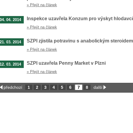
» Přejít na článek
Inspekce uzavřela Konzum pro výskyt hlodavc
04. 04. 2014
» Přejít na článek
SZPI zjistila potravinu s anabolickým steroidem
21. 03. 2014
» Přejít na článek
SZPI uzavřela Penny Market v Plzni
12. 03. 2014
» Přejít na článek
předchozí
1
2
3
4
5
6
7
8
další