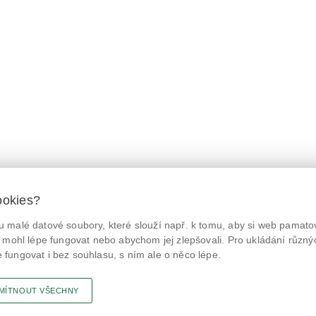
ookies?
 malé datové soubory, které slouží např. k tomu, aby si web pamatov
© Státní zemědělská a potravinářská inspekce 2026.
@NaPranyri
Květná 15, 603 00 Brno,
epodatelna
szpi.gov.cz
 mohl lépe fungovat nebo abychom jej zlepšovali. Pro ukládání různý
ID datové schránky: avraiqg
fungovat i bez souhlasu, s ním ale o něco lépe.
@SZPIjobs
IČO: 75014149, DIČ: CZ75014149
Prohlášení o přístupnosti
|
Zásady ochrany soukromí
MÍTNOUT VŠECHNY