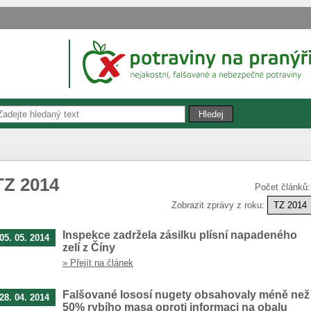
TZ 2014
Počet článků
Zobrazit zprávy z roku:
Inspekce zadržela zásilku plísní napadeného
05. 05. 2014
zelí z Číny
» Přejít na článek
Falšované lososí nugety obsahovaly méně než
28. 04. 2014
50% rybího masa oproti informaci na obalu