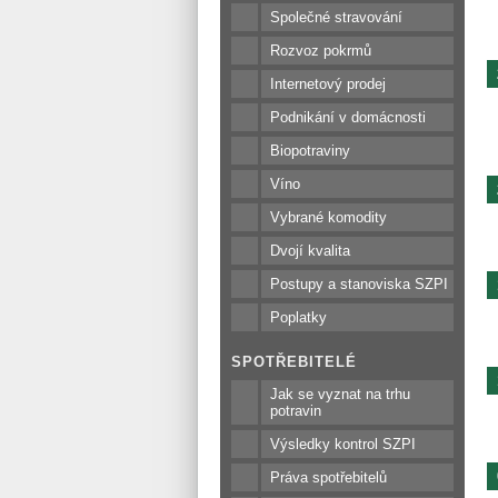
Společné stravování
Rozvoz pokrmů
Internetový prodej
Podnikání v domácnosti
Biopotraviny
Víno
Vybrané komodity
Dvojí kvalita
Postupy a stanoviska SZPI
Poplatky
SPOTŘEBITELÉ
Jak se vyznat na trhu
potravin
Výsledky kontrol SZPI
Práva spotřebitelů