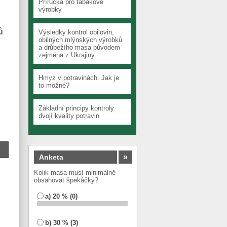
Příručka pro tabákové
výrobky
ů
Výsledky kontrol obilovin,
obilných mlýnských výrobků
a drůbežího masa původem
zejména z Ukrajiny
Hmyz v potravinách. Jak je
to možné?
Základní principy kontroly
dvojí kvality potravin
»
Anketa
Kolik masa musí minimálně
obsahovat špekáčky?
a) 20 % (0)
b) 30 % (3)