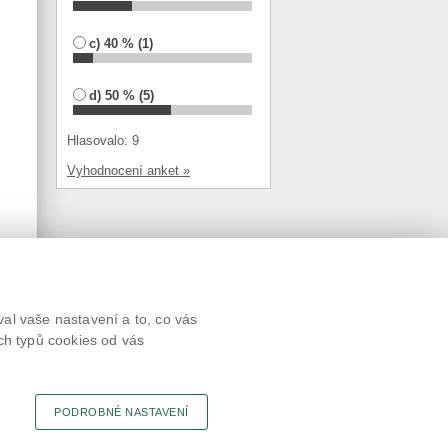
c) 40 % (1)
d) 50 % (5)
Hlasovalo: 9
Vyhodnocení anket »
Textová verze
al vaše nastavení a to, co vás
Připomínky
ch typů cookies od vás
Novinky
Odkaz
RSS kanál
Tisk stránky
PODROBNÉ NASTAVENÍ