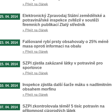
» Přejít na článek
Elektronický Zpravodaj Státní zemědělské a
25. 04. 2014
potravinářské inspekce zvítězil v soutěži
firemních publikací Zlatý středník
» Přejít na článek
Falšované rybí prsty obsahovaly o 25% méně
23. 04. 2014
masa oproti informaci na obalu
» Přejít na článek
SZPI zjistila zakázané látky v potravině pro
15. 04. 2014
sportovce
» Přejít na článek
Inspekce zjistila další šarže máku s nadlimitním
10. 04. 2014
obsahem morfinu
» Přejít na článek
SZPI zkontrolovala téměř 5 tisíc potravin na
07. 04. 2014
přítomnost cizorodých látek