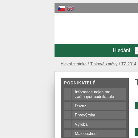
Hledání
:
Hlavní stránka
Tiskové zprávy
TZ 2014
PODNIKATELÉ
Informace nejen pro
začínající podnikatele
Dovoz
Prvovýroba
Výroba
Maloobchod