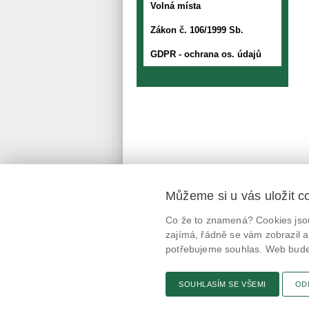
Volná místa
Zákon č. 106/1999 Sb.
GDPR - ochrana os. údajů
Můžeme si u vás uložit c
Mobilní aplikace
Co že to znamená? Cookies jsou
@potravinynapranyri
zajímá, řádně se vám zobrazil a
potřebujeme souhlas. Web bude 
potravinynapranyri
SOUHLASÍM SE VŠEMI
OD