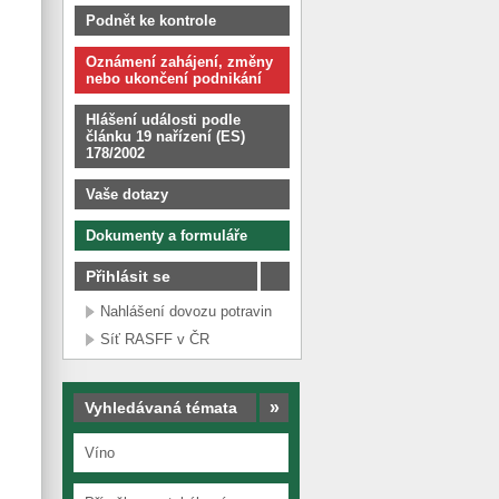
Podnět ke kontrole
Oznámení zahájení, změny
nebo ukončení podnikání
Hlášení události podle
článku 19 nařízení (ES)
178/2002
Vaše dotazy
Dokumenty a formuláře
Přihlásit se
Nahlášení dovozu potravin
Síť RASFF v ČR
»
Vyhledávaná témata
Víno