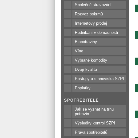
Společné stravování
Rozvoz pokrmů
Internetový prodej
Podnikání v domácnosti
Biopotraviny
Víno
Vybrané komodity
Dvojí kvalita
Postupy a stanoviska SZPI
Poplatky
SPOTŘEBITELÉ
Jak se vyznat na trhu
potravin
Výsledky kontrol SZPI
Práva spotřebitelů