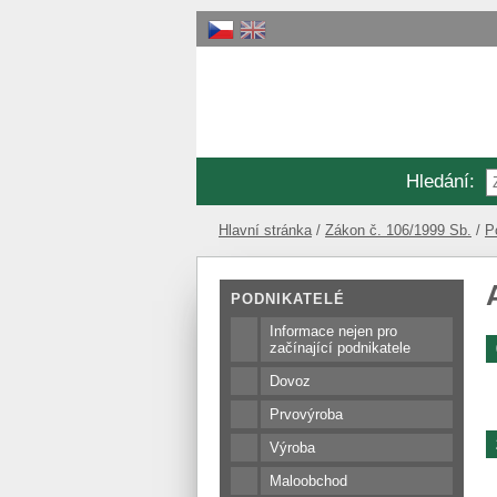
Hledání
:
Hlavní stránka
Zákon č. 106/1999 Sb.
P
PODNIKATELÉ
Informace nejen pro
začínající podnikatele
Dovoz
Prvovýroba
Výroba
Maloobchod