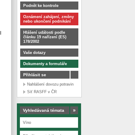
Podnět ke kontrole
Oznámení zahájení, změny
nebo ukončení podnikání
Hlášení události podle
l
článku 19 nařízení (ES)
178/2002
Vaše dotazy
Dokumenty a formuláře
Přihlásit se
Nahlášení dovozu potravin
Síť RASFF v ČR
»
Vyhledávaná témata
Víno