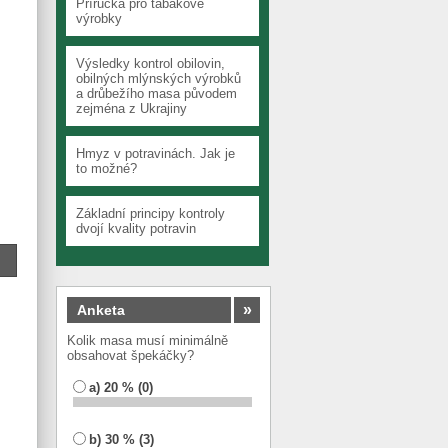
Příručka pro tabákové
výrobky
Výsledky kontrol obilovin,
obilných mlýnských výrobků
a drůbežího masa původem
zejména z Ukrajiny
Hmyz v potravinách. Jak je
to možné?
Základní principy kontroly
dvojí kvality potravin
»
Anketa
Kolik masa musí minimálně
obsahovat špekáčky?
a) 20 % (0)
b) 30 % (3)