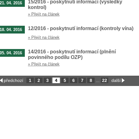
15/2016 - poskytnutí informací (výsledky
21. 04. 2016
kontrol)
» Přejít na článek
12/2016 - poskytnutí informací (kontroly vína)
18. 04. 2016
» Přejít na článek
14/2016 - poskytnutí informací (plnění
05. 04. 2016
povinného podílu OZP)
» Přejít na článek
předchozí
1
2
3
4
5
6
7
8
22
další
...