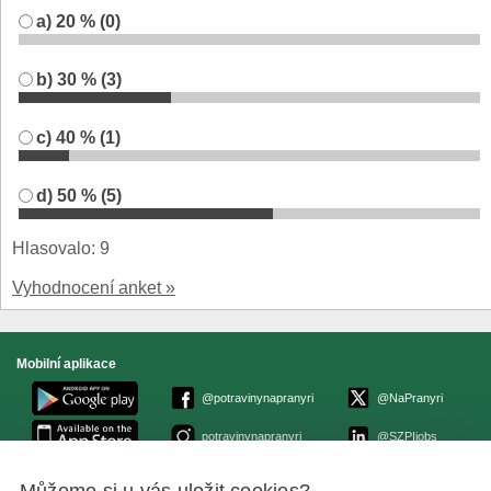
a) 20 % (0)
b) 30 % (3)
c) 40 % (1)
d) 50 % (5)
Hlasovalo: 9
Vyhodnocení anket »
Mobilní aplikace
@potravinynapranyri
@NaPranyri
potravinynapranyri
@SZPIjobs