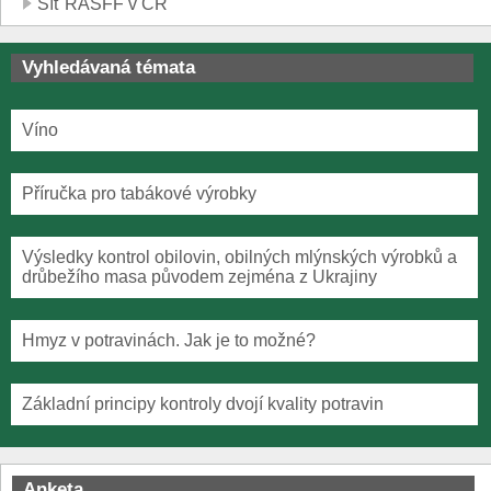
Síť RASFF v ČR
Vyhledávaná témata
Víno
Příručka pro tabákové výrobky
Výsledky kontrol obilovin, obilných mlýnských výrobků a
drůbežího masa původem zejména z Ukrajiny
Hmyz v potravinách. Jak je to možné?
Základní principy kontroly dvojí kvality potravin
Anketa