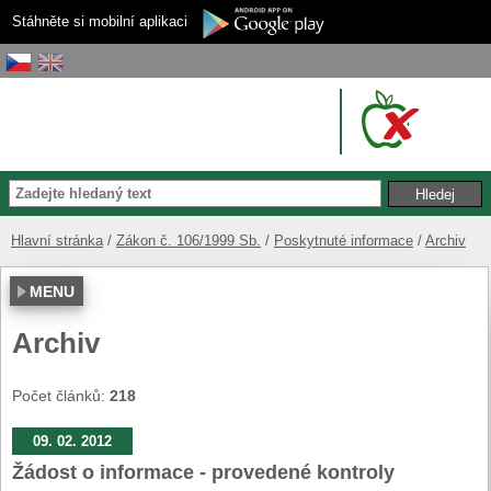
Stáhněte si mobilní aplikaci
Hlavní stránka
Zákon č. 106/1999 Sb.
Poskytnuté informace
Archiv
MENU
Archiv
Počet článků:
218
09. 02. 2012
Žádost o informace - provedené kontroly