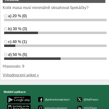
Kolik masa musí minimálně obsahovat špekáčky?
a) 20 % (0)
b) 30 % (3)
c) 40 % (1)
d) 50 % (5)
Hlasovalo: 9
Vyhodnocení anket »
Mobilní aplikace
@potravinynapranyri
@NaPranyri
potravinynapranyri
@SZPIjobs