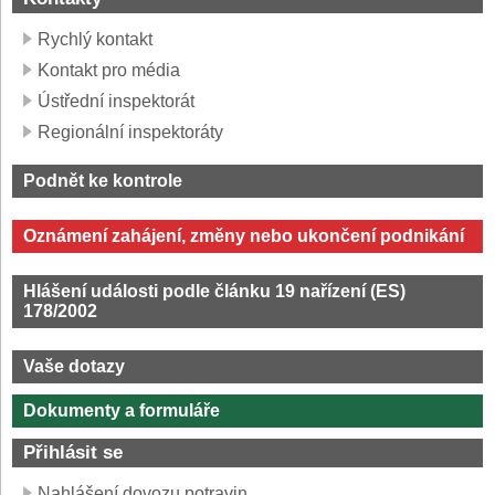
Rychlý kontakt
Kontakt pro média
Ústřední inspektorát
Regionální inspektoráty
Podnět ke kontrole
Oznámení zahájení, změny nebo ukončení podnikání
Hlášení události podle článku 19 nařízení (ES)
178/2002
Vaše dotazy
Dokumenty a formuláře
Přihlásit se
Nahlášení dovozu potravin