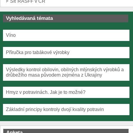
Síť RASFF v ČR
Vyhledávaná témata
Víno
Příručka pro tabákové výrobky
Výsledky kontrol obilovin, obilných mlýnských výrobků a
drůbežího masa původem zejména z Ukrajiny
Hmyz v potravinách. Jak je to možné?
Základní principy kontroly dvojí kvality potravin
Anketa