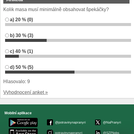
Kolik masa musí minimálně obsahovat špekáčky?
a) 20 % (0)
b) 30 % (3)
c) 40 % (1)
d) 50 % (5)
Hlasovalo: 9
Vyhodnocení anket »
Mobilní aplikace
@potravinynapranyri
@NaPranyri
potravinynapranyri
@SZPIjobs