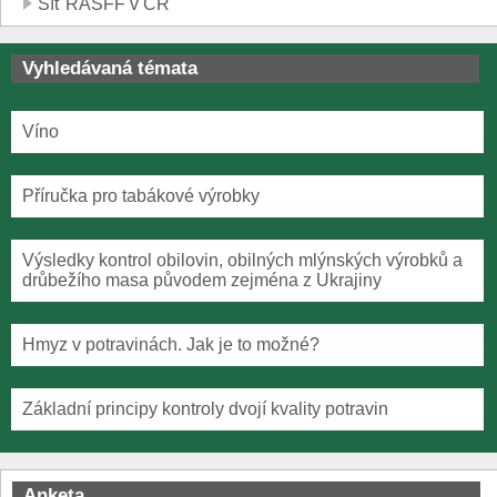
Síť RASFF v ČR
Vyhledávaná témata
Víno
Příručka pro tabákové výrobky
Výsledky kontrol obilovin, obilných mlýnských výrobků a
drůbežího masa původem zejména z Ukrajiny
Hmyz v potravinách. Jak je to možné?
Základní principy kontroly dvojí kvality potravin
Anketa