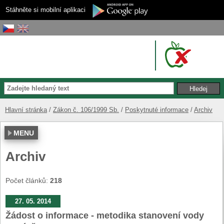
Stáhněte si mobilní aplikaci
Hlavní stránka
Zákon č. 106/1999 Sb.
Poskytnuté informace
Archiv
MENU
Archiv
Počet článků:
218
27. 05. 2014
Žádost o informace - metodika stanovení vody