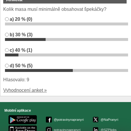
Kolik masa musí minimálně obsahovat špekáčky?
a) 20 % (0)
b) 30 % (3)
c) 40 % (1)
d) 50 % (5)
Hlasovalo: 9
Vyhodnocení anket »
Mobilní aplikace
@potravinynapranyri
@NaPranyri
potravinynapranyri
@SZPIjobs