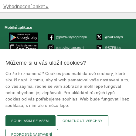
Vyhodnocení anket »
Mobilní aplikace
@potravinynapranyri
@NaPranyri
potravinynapranyri
@SZPIjobs
Můžeme si u vás uložit cookies?
© Státní zemědělská a potravinářská inspekce 2026.
Květná 15, 603 00 Brno,
epodatelna
szpi.gov.cz
Co že to znamená? Cookies jsou malé datové soubory, které
ID datové schránky: avraiqg
slouží např. k tomu, aby si web pamatoval vaše nastavení a to,
IČO: 75014149, DIČ: CZ75014149
co vás zajímá, řádně se vám zobrazil a mohl lépe fungovat
Prohlášení o přístupnosti
|
Zásady ochrany soukromí
nebo abychom jej zlepšovali. Pro ukládání různých typů
cookies od vás potřebujeme souhlas. Web bude fungovat i bez
souhlasu, s ním ale o něco lépe.
SOUHLASÍM SE VŠEMI
ODMÍTNOUT VŠECHNY
Textová verze
Připomínky
Novinky
Odkaz
RSS kanál
Tisk stránky
PODROBNÉ NASTAVENÍ