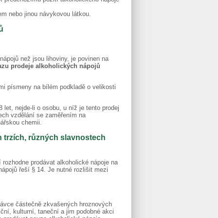
em nebo jinou návykovou látkou.
ů
 nápojů než jsou lihoviny, je povinen na
kazu prodeje alkoholických nápojů
mi písmeny na bílém podkladě o velikosti
et, nejde-li o osobu, u níž je tento prodej
rech vzdělání se zaměřením na
nářskou chemii.
 trzích, různých slavnostech
 rozhodne prodávat alkoholické nápoje na
nápojů řeší § 14. Je nutné rozlišit mezi
utnávce částečně zkvašených hroznových
ční, kulturní, taneční a jim podobné akci