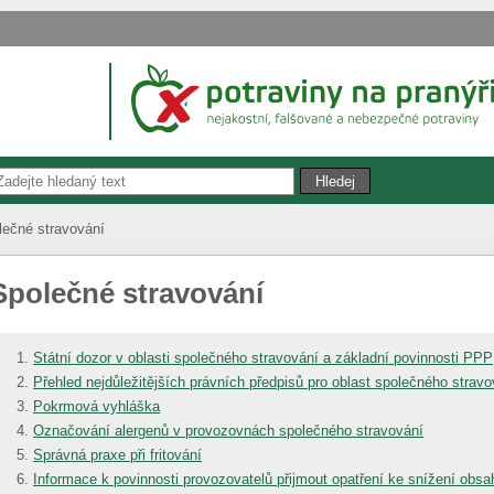
lečné stravování
Společné stravování
Státní dozor v oblasti společného stravování a základní povinnosti PPP
Přehled nejdůležitějších právních předpisů pro oblast společného stravo
Pokrmová vyhláška
Označování alergenů v provozovnách společného stravování
Správná praxe při fritování
Informace k povinnosti provozovatelů přijmout opatření ke snížení obsa