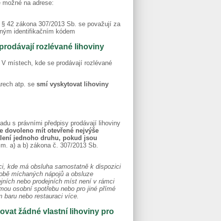
je možné na adrese:
s § 42 zákona 307/2013 Sb. se považují za
latným identifikačním kódem
prodávají rozlévané lihoviny
. V místech, kde se prodávají rozlévané
arech atp. se
smí vyskytovat lihoviny
adu s právními předpisy prodávají lihoviny
je dovoleno mít otevřené nejvýše
alení jednoho druhu, pokud jsou
sm. a) a b) zákona č. 307/2013 Sb.
i, kde má obsluha samostatně k dispozici
výrobě míchaných nápojů a obsluze
ejních nebo prodejních míst není v rámci
ímou osobní spotřebu nebo pro jiné přímé
 baru nebo restauraci více.
ovat žádné vlastní lihoviny pro