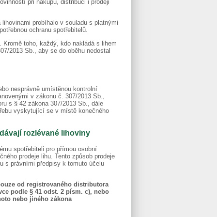
nností při nákupu, distribuci i prodeji
a lihovinami probíhalo v souladu s platnými
potřebnou ochranu spotřebitelů.
. Kromě toho, každý, kdo nakládá s lihem
307/2013 Sb., aby se do oběhu nedostal
ebo nesprávně umístěnou kontrolní
stanovenými v zákonu č. 307/2013 Sb.,
oru s § 42 zákona 307/2013 Sb., dále
otřebu vyskytující se v místě konečného
dávají rozlévané lihoviny
ému spotřebiteli pro přímou osobní
ečného prodeje lihu. Tento způsob prodeje
u s právními předpisy k tomuto účelu
pouze od registrovaného distributora
ce podle § 41 odst. 2 písm. c), nebo
ohoto nebo jiného zákona