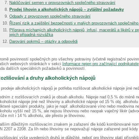
Nakličování semen v provozovnách společného stravování
Prodej lihovin a alkoholických nápojů – zvláštní požadavky
Odpady z provozoven společného stravování
Řízení rizik a zajištění bezpečnosti v malých provozovnách společného
Příprava míchaných alkoholických nápojů, infusí, macerátů a likérů v 
jejich případná rozvážka
Darování pokrmů – otázky a odpovědi
romě povinností společných pro všechny potraviny (včetně registrační povin
ašich webových stránkách v sekci
I
nformace nejen pro začínající podnikatele
ada dalších speciálních požadavků a povinností.
ozlišování a druhy alkoholických nápojů
 prodeje alkoholických nápojů je potřeba rozlišovat alkoholické nápoje jiné než 
edním z rozlišovacích znaků je obsah alkoholu. Nápoje nad 0,5 % do méně ne
lkoholické nápoje jiné než lihoviny a alkoholické nápoje od 15 % obj. alkoholu
ěkteré speciální produkty, jako je např. alkoholizované víno nebo medovina 
lkoholu vyšší než 15 %, ale nejsou lihovinou nebo naopak vaječný likér (adv
ůže mít i 14 % alkoholu, ale přesto je lihovinou.
alším důležitým rozlišovacím znakem je zařazení dle kódů kombinované nomen
N 2207 a 2208. Za líh nebo lihoviny se nepovažují nápoje zařazené pod kódy
ozlišování výše uvedených druhů je důležité, neboť pro lihoviny platí přísněj