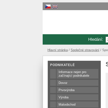
Hledání
:
Hlavní stránka
Společné stravování
Spo
PODNIKATELÉ
Informace nejen pro
začínající podnikatele
Dovoz
Prvovýroba
Výroba
Maloobchod