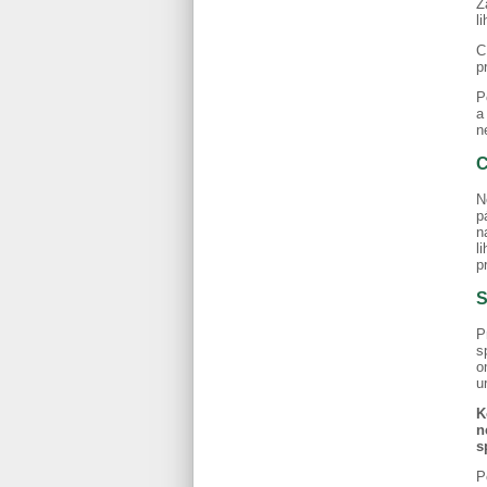
Z
li
C
p
P
a
n
C
N
p
n
l
p
S
P
s
o
u
K
n
s
P