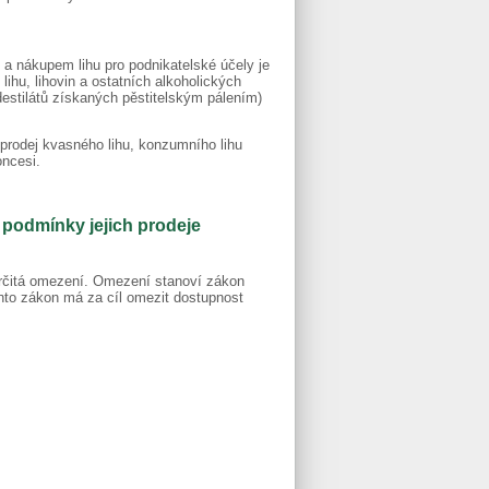
 a nákupem lihu pro podnikatelské účely je
ihu, lihovin a ostatních alkoholických
estilátů získaných pěstitelským pálením)
 prodej kvasného lihu, konzumního lihu
oncesi.
 podmínky jejich prodeje
tí určitá omezení. Omezení stanoví zákon
ento zákon má za cíl omezit dostupnost