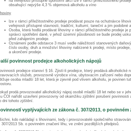
na veřejnosti přístupné sportovní akci lze v rámci příležitostného prode
obsahující nejvýše 4,3 % objemová alkoholu a víno
ihoviny
lze v rámci příležitostného prodeje prodávat pouze na ochutnávce lihov
veřejnosti přístupné slavnosti, tradiční, kulturní, taneční a jim podobné a
Osoba, která hodlá prodávat lihoviny v rámci příležitostného prodeje je
správci spotřební daně, v jehož územní působnosti se bude prodej usku
před zahájením prodeje.
Oznámení podle odstavce 3 musí vedle náležitostí stanovených daňový
číslo osoby, druh a množství lihoviny nabízené k prodeji, místo prodeje
a ukončení prodeje.
alší povinnost prodejce alkoholických nápojů
ovinnosti prodejce stanoví § 16. Zjistí-li prodejce, který prodává alkoholické
travovacích služeb, provozovně výrobce vína, ubytovacím zařízení nebo dopr
držuje osoba mladší 18 let, která je zjevně pod vlivem alkoholu, je povinen t
rostoru.
okud prodá provozovatel alkoholický nápoj osobě mladší 18 let nebo se v je
u ČOI nařídit uzavření provozovny od okamžiku zjištění porušení povinnosti 
o dni tohoto zjištění.
ovinností vyplývajících ze zákona č. 307/2013, o povinném 
šichni, kdo nakládají s lihovinami, tedy i provozovatelé společného stravov
. 307/2013 Sb. o povinném značení lihu, ve znění pozdějších předpisů.