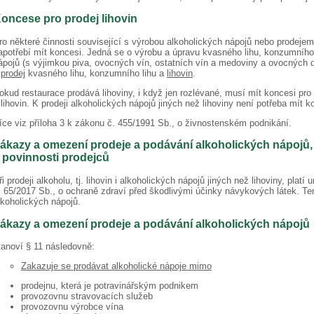
oncese pro prodej lihovin
ro některé činnosti související s výrobou alkoholických nápojů nebo prodejem
apotřebí mít koncesi. Jedná se o výrobu a úpravu kvasného lihu, konzumního l
ápojů (s výjimkou piva, ovocných vín, ostatních vín a medoviny a ovocných d
a
prodej
kvasného lihu, konzumního lihu a
lihovin
.
okud restaurace prodává lihoviny, i když jen rozlévané, musí mít koncesi pro
 lihovin. K prodeji alkoholických nápojů jiných než lihoviny není potřeba mít k
íce viz příloha 3 k zákonu č. 455/1991 Sb., o živnostenském podnikání.
ákazy a omezení prodeje a podávání alkoholických nápojů,
 povinnosti prodejců
ři prodeji alkoholu, tj. lihovin i alkoholických nápojů jiných než lihoviny, pla
. 65/2017 Sb., o ochraně zdraví před škodlivými účinky návykových látek. T
lkoholických nápojů.
ákazy a omezení prodeje a podávání alkoholických nápojů
tanoví § 11 následovně:
Zakazuje se prodávat alkoholické nápoje mimo
prodejnu, která je potravinářským podnikem
provozovnu stravovacích služeb
provozovnu výrobce vína