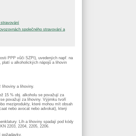
 stravování
provozovnách společného stravování a
nosti PPP vůči SZPI), uvedených např. na
, platí u alkoholických nápojů a lihovin
lihoviny a lihoviny.
ž 15 % obj. alkoholu se považují za
 se považují za lihoviny. Výjimku tvoří
nebo meziprodukty, které mohou mít obsah
ocaat nebo avocat nebo advokat), který
klatury. Líh a lihoviny spadají pod kódy
 KN 2203, 2204, 2205, 2206.
ší požadavky.