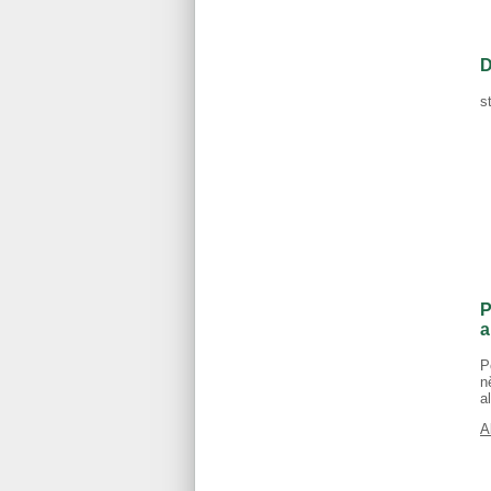
D
s
P
a
P
n
a
A