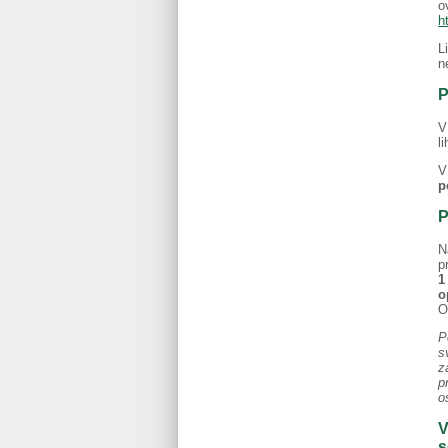
o
h
L
n
P
V
l
V
p
P
N
p
1
o
O
P
s
z
p
o
V
s