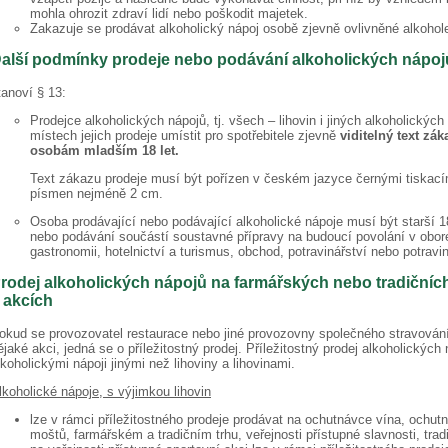
mohla ohrozit zdraví lidí nebo poškodit majetek.
Zakazuje se prodávat alkoholický nápoj osobě zjevně ovlivněné alkohol
alší podmínky prodeje nebo podávání alkoholických nápoj
tanoví § 13:
Prodejce alkoholických nápojů, tj. všech – lihovin i jiných alkoholických
místech jejich prodeje umístit pro spotřebitele zjevně
viditelný text zá
osobám mladším 18 let.
Text zákazu prodeje musí být pořízen v českém jazyce černými tiskací
písmen nejméně 2 cm.
Osoba prodávající nebo podávající alkoholické nápoje musí být starší 18 l
nebo podávání součástí soustavné přípravy na budoucí povolání v obo
gastronomii, hotelnictví a turismus, obchod, potravinářství nebo potravi
rodej alkoholických nápojů na farmářských nebo tradičních
 akcích
okud se provozovatel restaurace nebo jiné provozovny společného stravování
ějaké akci, jedná se o příležitostný prodej. Příležitostný prodej alkoholických 
lkoholickými nápoji jinými než lihoviny a lihovinami.
lkoholické nápoje, s výjimkou lihovin
lze v rámci příležitostného prodeje prodávat na ochutnávce vína, och
moštů, farmářském a tradičním trhu, veřejnosti přístupné slavnosti, tradi