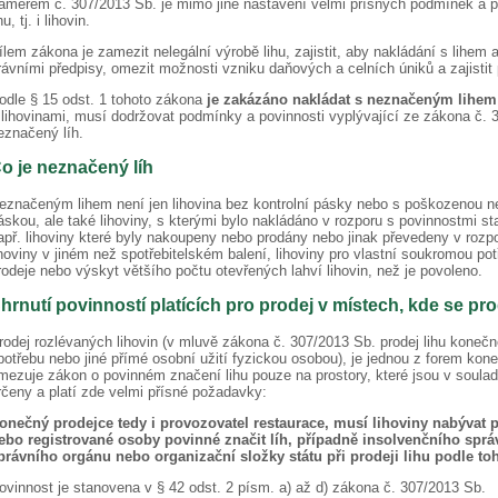
áměrem č. 307/2013 Sb. je mimo jiné nastavení velmi přísných podmínek a povi
hu, tj. i lihovin.
ílem zákona je zamezit nelegální výrobě lihu, zajistit, aby nakládání s lihem 
rávními předpisy, omezit možnosti vzniku daňových a celních úniků a zajistit 
odle § 15 odst. 1 tohoto zákona
je zakázáno nakládat s neznačeným lihem
 lihovinami, musí dodržovat podmínky a povinnosti vyplývající ze zákona č. 
eznačený líh.
o je neznačený líh
eznačeným lihem není jen lihovina bez kontrolní pásky nebo s poškozenou n
áskou, ale také lihoviny, s kterými bylo nakládáno v rozporu s povinnostmi 
apř. lihoviny které byly nakoupeny nebo prodány nebo jinak převedeny v rozp
ihoviny v jiném než spotřebitelském balení, lihoviny pro vlastní soukromou p
rodeje nebo výskyt většího počtu otevřených lahví lihovin, než je povoleno.
hrnutí povinností platících pro prodej v místech, kde se pro
rodej rozlévaných lihovin (v mluvě zákona č. 307/2013 Sb. prodej lihu konečn
potřebu nebo jiné přímé osobní užití fyzickou osobou), je jednou z forem kon
mezuje zákon o povinném značení lihu pouze na prostory, které jsou v soulad
rčeny a platí zde velmi přísné požadavky:
onečný prodejce tedy i provozovatel restaurace, musí lihoviny nabývat 
ebo registrované osoby povinné značit líh, případně insolvenčního správ
právního orgánu nebo organizační složky státu při prodeji lihu podle t
ovinnost je stanovena v § 42 odst. 2 písm. a) až d) zákona č. 307/2013 Sb.