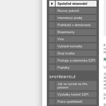
Společné stravování
Rozvoz pokrmů
Internetový prodej
Podnikání v domácnosti
Biopotraviny
Víno
K
Vybrané komodity
n
ř
Dvojí kvalita
R
Postupy a stanoviska SZPI
U
Poplatky
J
SPOTŘEBITELÉ
a
n
Jak se vyznat na trhu
a
potravin
m
Výsledky kontrol SZPI
D
K
Práva spotřebitelů
R