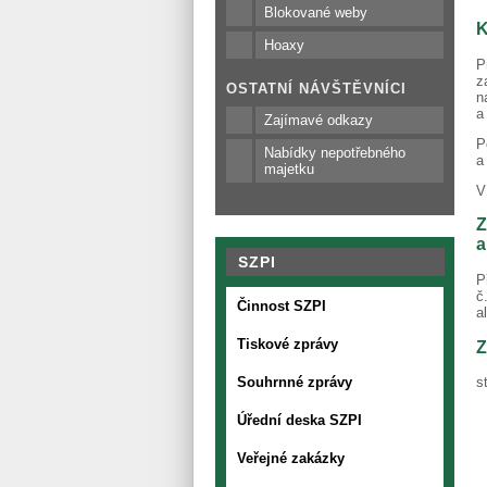
Blokované weby
K
Hoaxy
P
z
OSTATNÍ NÁVŠTĚVNÍCI
n
Zajímavé odkazy
P
Nabídky nepotřebného
a
majetku
V
Z
a
SZPI
P
č
Činnost SZPI
a
Tiskové zprávy
Z
Souhrnné zprávy
s
Úřední deska SZPI
Veřejné zakázky