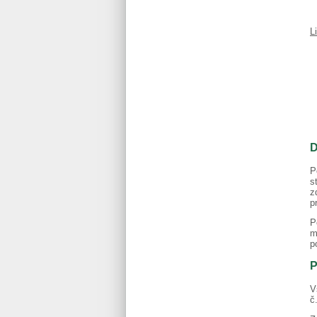
L
D
P
s
z
p
P
m
p
P
V
č