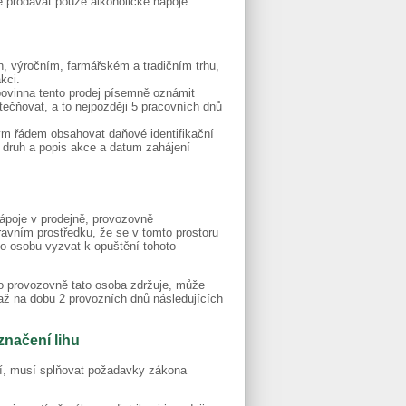
je prodávat pouze alkoholické nápoje
in, výročním, farmářském a tradičním trhu,
kci.
 povinna tento prodej písemně oznámit
tečňovat, a to nejpozději 5 pracovních dnů
m řádem obsahovat daňové identifikační
, druh a popis akce a datum zahájení
 nápoje v prodejně, provozovně
avním prostředku, že se v tomto prostoru
uto osobu vyzvat k opuštění tohoto
ho provozovně tato osoba zdržuje, může
až na dobu 2 provozních dnů následujících
značení lihu
ání, musí splňovat požadavky zákona