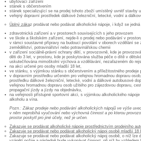
ubytovací zařízení
stánek s občerstvením
stánek specializující se na prodej tohoto zboží umístěný uvnitř stavby 
veřejný dopravní prostředek dálkové železniční, letecké, vodní a dálko
Úplný záka
z prodávat nebo podávat alkoholické nápoje, i když se jedná
zdravotnická zařízení a v prostorech souvisejících s jeho provozem
ve škole a školském zařízení, nejde-li o prodej nebo podávání v prosto
v rámci soustavné přípravy na budoucí povolání v oborech vzdělání se 
zemědělství, potravinářství nebo potravinářskou chemii
v zařízení sociálně-právní ochrany dětí, v provozovně, kde je provozov
děti do 3 let, v prostoru, kde je poskytována služba péče o dítě v dětsk
uskutečňována mimoškolní výchova a vzdělávání, nezařazeném do rejst
na akci určené pro osoby mladší 18 let,
ve stánku, s výjimkou stánku s občerstvením a příležitostného prodeje 
v dopravním prostředku určeném pro veřejnou hromadnou dopravu osob,
prostředku dálkové železniční, letecké, vodní a dálkové autobusové dop
veřejnou hromadnou dopravu osob užitého pro zájezdovou dopravu, cesto
propagační jízdy a jízdy na objednávku,
na veřejnosti přístupné sportovní akci, s výjimkou alkoholického nápo
alkoholu a vína.
Pozn.: Zákaz prodeje nebo podávání alkoholických nápojů ve výše uved
v něm neprobíhá vyučování nebo výchovná činnost a po kterou provozov
prostor poskytl pro jiné účely, než je určen.
Zakazuje se prodávat alkoholické nápoje prostřednictvím prodejního au
Zakazuje se prodávat nebo podávat alkoholický nápoj osobě mladší 18 l
Zakazuje se prodávat nebo podávat alkoholický nápoj osobě, o níž lze 
vzápětí požije a následně bude vykonávat činnost, při níž by vzhledem