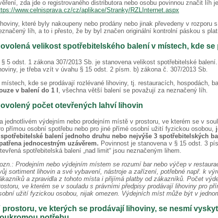
věření, zda jde o registrovaného distributora nebo osobu povinnou značit líh 
ttps://www.celnisprava.cz/cz/aplikace/Stranky/RZLInternet.aspx
ihoviny, které byly nakoupeny nebo prodány nebo jinak převedeny v rozporu 
eznačený líh, a to i přesto, že by byl značen originální kontrolní páskou s p
ovolená velikost spotřebitelského balení v místech, kde se 
 § 5 odst. 1 zákona 307/2013 Sb. je stanovena velikost spotřebitelské balení
ihoviny, je třeba vzít v úvahu § 15 odst. 2 písm. b) zákona č. 307/2013 Sb.
 místech, kde se prodávají rozlévané lihoviny, tj. restauracích, hospodách, b
ouze v balení do 1 l
, všechna větší balení se považují za neznačený líh.
ovolený počet otevřených lahví lihovin
a jednotlivém výdejním nebo prodejním místě v prostoru, ve kterém se v soul
ro přímou osobní spotřebu nebo pro jiné přímé osobní užití fyzickou osobou,
 spotřebitelské balení jednoho druhu nebo nejvýše 3 spotřebitelských b
patřena jednocestným uzávěrem.
Povinnost je stanovena v § 15 odst. 3 pí
tevřená spotřebitelská balení „nad limit“ jsou neznačeným lihem.
ozn.: Prodejním nebo výdejním místem se rozumí bar nebo výčep v restaurac
vůj sortiment lihovin a své vybavení, nástroje a zařízení, potřebné např. k 
ákazníků a zpravidla z tohoto místa i přijímá platby od zákazníků. Počet výd
rostoru, ve kterém se v souladu s právními předpisy prodávají lihoviny pro př
sobní užití fyzickou osobou, nijak omezen. Výdejních míst může být v jednom
 prostoru, ve kterých se prodávají lihoviny, se nesmí vyskyt
oukromou potřebu