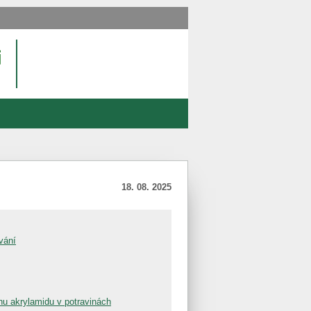
18. 08. 2025
vání
hu akrylamidu v potravinách