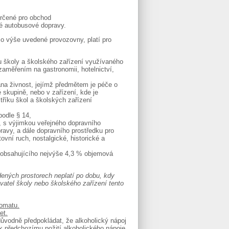
určené pro obchod
vé autobusové dopravy.
 o výše uvedené provozovny, platí pro
ru školy a školského zařízení využívaného
zaměřením na gastronomii, hotelnictví,
ána živnost, jejímž předmětem je péče o
é skupině, nebo v zařízení, kde je
říku škol a školských zařízení
podle § 14,
 s výjimkou veřejného dopravního
ravy, a dále dopravního prostředku pro
vní ruch, nostalgické, historické a
je obsahujícího nejvýše 4,3 % objemová
ených prostorech neplatí po dobu, kdy
atel školy nebo školského zařízení tento
tomatu.
et.
důvodně předpokládat, že alkoholický nápoj
 k předchozímu požití alkoholického nápoje