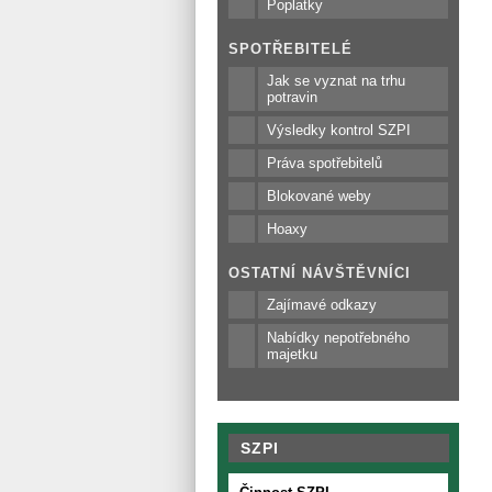
Poplatky
SPOTŘEBITELÉ
Jak se vyznat na trhu
potravin
Výsledky kontrol SZPI
Práva spotřebitelů
Blokované weby
Hoaxy
OSTATNÍ NÁVŠTĚVNÍCI
Zajímavé odkazy
Nabídky nepotřebného
majetku
SZPI