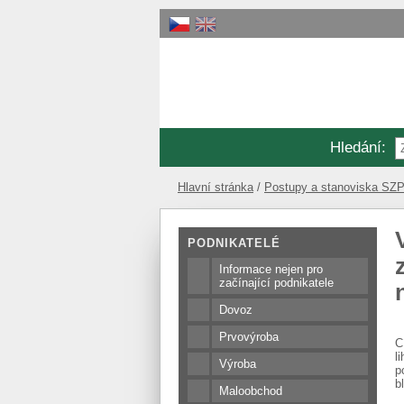
Hledání
:
Hlavní stránka
Postupy a stanoviska SZP
nápojích
PODNIKATELÉ
Informace nejen pro
začínající podnikatele
Dovoz
Prvovýroba
C
l
Výroba
p
b
Maloobchod