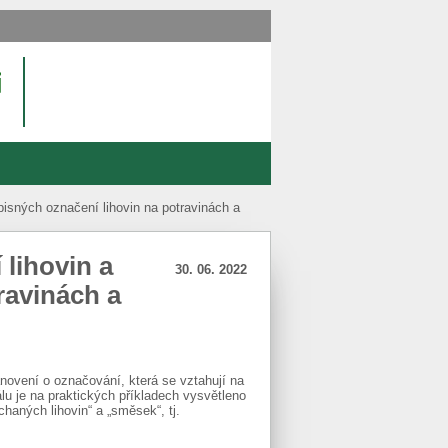
pisných označení lihovin na potravinách a
 lihovin a
30. 06. 2022
ravinách a
anovení o označování, která se vztahují na
álu je na praktických příkladech vysvětleno
haných lihovin“ a „směsek“, tj.