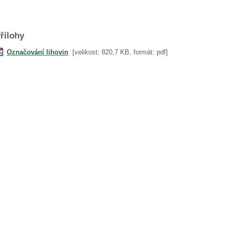
řílohy
Označování lihovin
[velikost: 820,7 KB, formát: pdf]