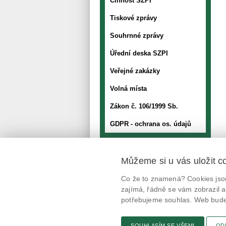
Činnost SZPI
Tiskové zprávy
Souhrnné zprávy
Úřední deska SZPI
Veřejné zakázky
Volná místa
Zákon č. 106/1999 Sb.
GDPR - ochrana os. údajů
Můžeme si u vás uložit c
Mobilní aplikace
Co že to znamená? Cookies jsou
@potravinynapranyri
zajímá, řádně se vám zobrazil a
potřebujeme souhlas. Web bude 
potravinynapranyri
SOUHLASÍM SE VŠEMI
OD