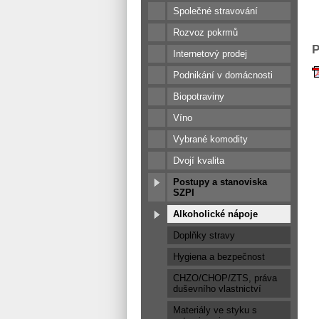
Společné stravování
Rozvoz pokrmů
P
Internetový prodej
Podnikání v domácnosti
Biopotraviny
Víno
Vybrané komodity
Dvojí kvalita
Postupy a stanoviska
SZPI
Alkoholické nápoje
Doplňky stravy
Hygiena a bezpečnost
CHZO/CHOP/ZTS, práva
duševního vlastnictví
Materiály ve styku s