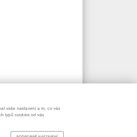
Textová verze
al vaše nastavení a to, co vás
Připomínky
ch typů cookies od vás
Novinky
Odkaz
RSS kanál
Tisk stránky
PODROBNÉ NASTAVENÍ