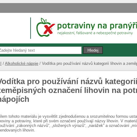
I
Alkoholické nápoje
Vodítka pro používání názvů kategorií lihovin a země
Vodítka pro používání názvů kategorií
zeměpisných označení lihovin na pot
nápojích
ílem tohoto materiálu je vysvětlit zjednodušenou a srozumitelnou formou ust
ihoviny a potraviny, které při svém označení používají názvy lihovin. V materi
oužívání „zákonných názvů“, „složených výrazů“, „narážek“ a označování „míc
lendovaných lihovin.