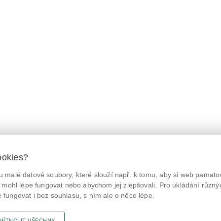
ookies?
 malé datové soubory, které slouží např. k tomu, aby si web pamatov
© Státní zemědělská a potravinářská inspekce 2026.
@NaPranyri
Květná 15, 603 00 Brno,
epodatelna
szpi.gov.cz
 mohl lépe fungovat nebo abychom jej zlepšovali. Pro ukládání různý
ID datové schránky: avraiqg
fungovat i bez souhlasu, s ním ale o něco lépe.
@SZPIjobs
IČO: 75014149, DIČ: CZ75014149
Prohlášení o přístupnosti
|
Zásady ochrany soukromí
MÍTNOUT VŠECHNY