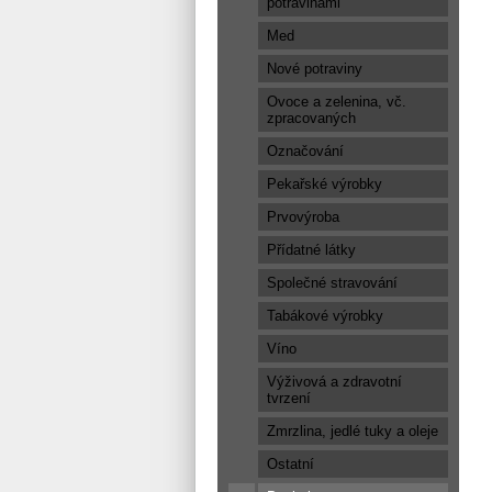
potravinami
Med
Nové potraviny
Ovoce a zelenina, vč.
zpracovaných
Označování
Pekařské výrobky
Prvovýroba
Přídatné látky
Společné stravování
Tabákové výrobky
Víno
Výživová a zdravotní
tvrzení
Zmrzlina, jedlé tuky a oleje
Ostatní