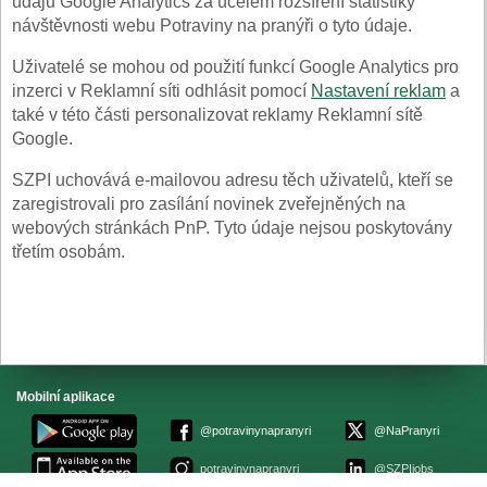
údajů Google Analytics za účelem rozšíření statistiky
návštěvnosti webu Potraviny na pranýři o tyto údaje.
Uživatelé se mohou od použití funkcí Google Analytics pro
inzerci v Reklamní síti odhlásit pomocí
Nastavení reklam
a
také v této části personalizovat reklamy Reklamní sítě
Google.
SZPI uchovává e-mailovou adresu těch uživatelů, kteří se
zaregistrovali pro zasílání novinek zveřejněných na
webových stránkách PnP. Tyto údaje nejsou poskytovány
třetím osobám.
Mobilní aplikace
@potravinynapranyri
@NaPranyri
potravinynapranyri
@SZPIjobs