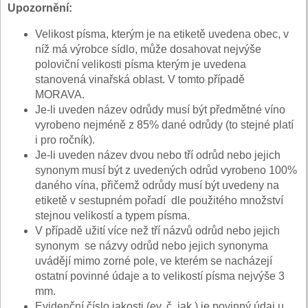
Upozornění:
Velikost písma, kterým je na etiketě uvedena obec, v
níž má výrobce sídlo, může dosahovat nejvýše
poloviční velikosti písma kterým je uvedena
stanovená vinařská oblast. V tomto případě
MORAVA.
Je-li uveden název odrůdy musí být předmětné víno
vyrobeno nejméně z 85% dané odrůdy (to stejné platí
i pro ročník).
Je-li uveden název dvou nebo tří odrůd nebo jejich
synonym musí být z uvedených odrůd vyrobeno 100%
daného vína, přičemž odrůdy musí být uvedeny na
etiketě v sestupném pořadí dle použitého množství
stejnou velikostí a typem písma.
V případě užití více než tří názvů odrůd nebo jejich
synonym se názvy odrůd nebo jejich synonyma
uvádějí mimo zorné pole, ve kterém se nacházejí
ostatní povinné údaje a to velikostí písma nejvýše 3
mm.
Evidenční číslo jakosti (ev. č. jak.) je povinný údaj u