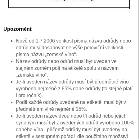
Upozornění:
Nově od 1.7.2006 velikost písma názvu odrůdy nebo
odrůd musí dosahovat nejvýše poloviční velikosti
písma názvu „zemské víno“.
Název odrůdy nebo odrůd musí být uveden ve
stejném zorném poli na etiketě spolu s názvem
„zemské víno“.
Je-li uveden název odrůdy musí být předmětné víno
vyrobeno nejméně z 85% dané odrůdy (to stejné platí
i pro ročník).
Podíl každé odrůdy uvedené na etiketě musí být v
předmětném víně nejméně 15%.
Je-li uveden název dvou nebo tří odrůd nebo jejich
synonym musí být z uvedených odrůd vyrobeno 100%
daného vína., přičemž odrůdy musí být uvedeny na
etiketě v sestupném pořadí dle použitého množství