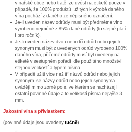
vinařské obce nebo tratě lze uvést na etiketě pouze v
případě, že 100% produktů užitých k výrobě daného
vína pochází z daného zeměpisného označení.
Je-li uveden název odrůdy musí být předmětné víno
vyrobeno nejméně z 85% dané odrůdy (to stejné platí
i pro ročník).
Je-li uveden název dvou nebo tří odrůd nebo jejich
synonym musí být z uvedených odrůd vyrobeno 100%
daného vína, přičemž odrůdy musí být uvedeny na
etiketě v sestupném pořadí dle použitého množství
stejnou velikostí a typem písma.
V případě užití více než tří názvů odrůd nebo jejich
synonym se názvy odrůd nebo jejich synonyma
uvádějí mimo zorné pole, ve kterém se nacházejí
ostatní povinné údaje a to velikostí písma nejvýše 3
mm.
Jakostní vína s přívlastkem:
(povinné údaje jsou uvedeny
tučně
)