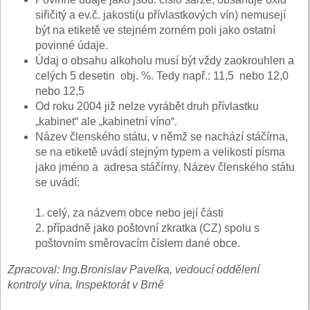
siřičitý a ev.č. jakosti(u přívlastkových vín) nemusejí
být na etiketě ve stejném zorném poli jako ostatní
povinné údaje.
Údaj o obsahu alkoholu musí být vždy zaokrouhlen a
celých 5 desetin obj. %. Tedy např.: 11,5 nebo 12,0
nebo 12,5
Od roku 2004 již nelze vyrábět druh přívlastku
„kabinet“ ale „kabinetní víno“.
Název členského státu, v němž se nachází stáčírna,
se na etiketě uvádí stejným typem a velikostí písma
jako jméno a adresa stáčírny. Název členského státu
se uvádí:
1. celý, za názvem obce nebo její části
2. případně jako poštovní zkratka (CZ) spolu s
poštovním směrovacím číslem dané obce.
Zpracoval: Ing.Bronislav Pavelka, vedoucí oddělení
kontroly vína, Inspektorát v Brně