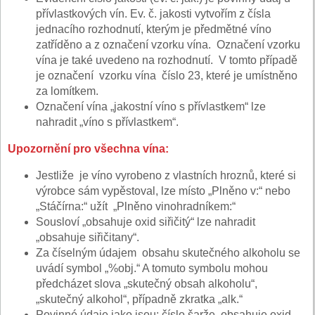
přívlastkových vín. Ev. č. jakosti vytvořím z čísla
jednacího rozhodnutí, kterým je předmětné víno
zatříděno a z označení vzorku vína. Označení vzorku
vína je také uvedeno na rozhodnutí. V tomto případě
je označení vzorku vína číslo 23, které je umístněno
za lomítkem.
Označení vína „jakostní víno s přívlastkem“ lze
nahradit „víno s přívlastkem“.
Upozornění pro všechna vína:
Jestliže je víno vyrobeno z vlastních hroznů, které si
výrobce sám vypěstoval, lze místo „Plněno v:“ nebo
„Stáčírna:“ užít „Plněno vinohradníkem:“
Sousloví „obsahuje oxid siřičitý“ lze nahradit
„obsahuje siřičitany“.
Za číselným údajem obsahu skutečného alkoholu se
uvádí symbol „%obj.“ A tomuto symbolu mohou
předcházet slova „skutečný obsah alkoholu“,
„skutečný alkohol“, případně zkratka „alk.“
Povinné údaje jako jsou: číslo šarže, obsahuje oxid