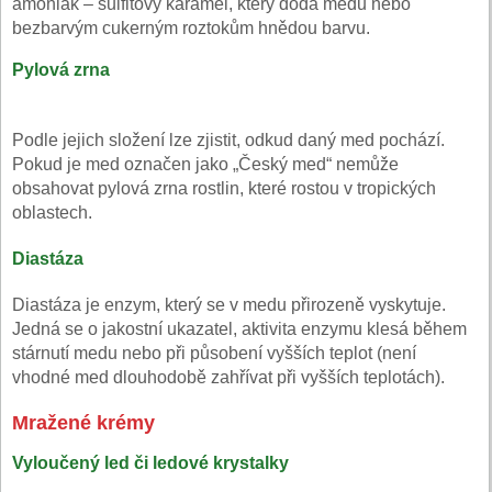
amoniak – sulfitový karamel, který dodá medu nebo
bezbarvým cukerným roztokům hnědou barvu.
Pylová zrna
Podle jejich složení lze zjistit, odkud daný med pochází.
Pokud je med označen jako „Český med“ nemůže
obsahovat pylová zrna rostlin, které rostou v tropických
oblastech.
Diastáza
Diastáza je enzym, který se v medu přirozeně vyskytuje.
Jedná se o jakostní ukazatel, aktivita enzymu klesá během
stárnutí medu nebo při působení vyšších teplot (není
vhodné med dlouhodobě zahřívat při vyšších teplotách).
Mražené krémy
Vyloučený led či ledové krystalky