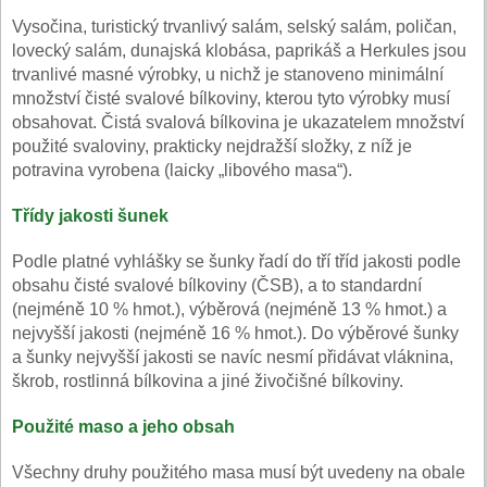
Vysočina, turistický trvanlivý salám, selský salám, poličan,
lovecký salám, dunajská klobása, paprikáš a Herkules jsou
trvanlivé masné výrobky, u nichž je stanoveno minimální
množství čisté svalové bílkoviny, kterou tyto výrobky musí
obsahovat. Čistá svalová bílkovina je ukazatelem množství
použité svaloviny, prakticky nejdražší složky, z níž je
potravina vyrobena (laicky „libového masa“).
Třídy jakosti šunek
Podle platné vyhlášky se šunky řadí do tří tříd jakosti podle
obsahu čisté svalové bílkoviny (ČSB), a to standardní
(nejméně 10 % hmot.), výběrová (nejméně 13 % hmot.) a
nejvyšší jakosti (nejméně 16 % hmot.). Do výběrové šunky
a šunky nejvyšší jakosti se navíc nesmí přidávat vláknina,
škrob, rostlinná bílkovina a jiné živočišné bílkoviny.
Použité maso a jeho obsah
Všechny druhy použitého masa musí být uvedeny na obale