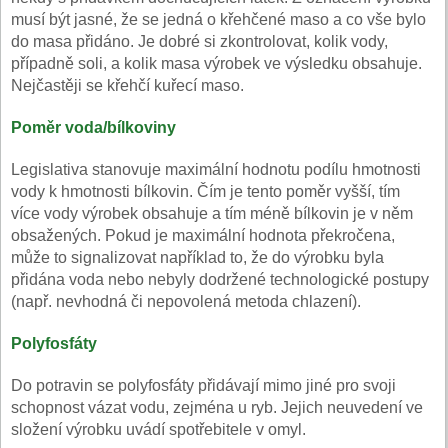
musí být jasné, že se jedná o křehčené maso a co vše bylo
do masa přidáno. Je dobré si zkontrolovat, kolik vody,
případně soli, a kolik masa výrobek ve výsledku obsahuje.
Nejčastěji se křehčí kuřecí maso.
Poměr voda/bílkoviny
Legislativa stanovuje maximální hodnotu podílu hmotnosti
vody k hmotnosti bílkovin. Čím je tento poměr vyšší, tím
více vody výrobek obsahuje a tím méně bílkovin je v něm
obsažených. Pokud je maximální hodnota překročena,
může to signalizovat například to, že do výrobku byla
přidána voda nebo nebyly dodržené technologické postupy
(např. nevhodná či nepovolená metoda chlazení).
Polyfosfáty
Do potravin se polyfosfáty přidávají mimo jiné pro svoji
schopnost vázat vodu, zejména u ryb. Jejich neuvedení ve
složení výrobku uvádí spotřebitele v omyl.