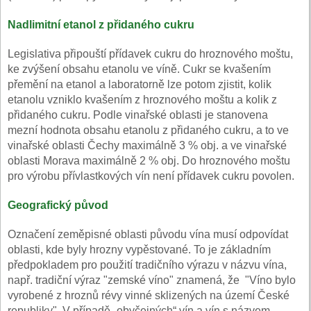
Nadlimitní etanol z přidaného cukru
Legislativa připouští přídavek cukru do hroznového moštu,
ke zvýšení obsahu etanolu ve víně. Cukr se kvašením
přemění na etanol a laboratorně lze potom zjistit, kolik
etanolu vzniklo kvašením z hroznového moštu a kolik z
přidaného cukru. Podle vinařské oblasti je stanovena
mezní hodnota obsahu etanolu z přidaného cukru, a to ve
vinařské oblasti Čechy maximálně 3 % obj. a ve vinařské
oblasti Morava maximálně 2 % obj. Do hroznového moštu
pro výrobu přívlastkových vín není přídavek cukru povolen.
Geografický původ
Označení zeměpisné oblasti původu vína musí odpovídat
oblasti, kde byly hrozny vypěstované. To je základním
předpokladem pro použití tradičního výrazu v názvu vína,
např. tradiční výraz "zemské víno" znamená, že "Víno bylo
vyrobené z hroznů révy vinné sklizených na území České
republiky". V případě „obyčejných“ vín a vín s názvem