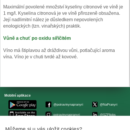
Maximální povolené množství kyseliny citronové ve víně je
1 mg/l. Kyselina citronová je ve víně přirozeně obsažena.
Její nadlimitní nález je důsledkem nepovolených
enologických (tzn. vinařských) praktik.
Vůně a chuť po oxidu siřičitém
Víno má štiplavou až dráždivou vůni, potlačující aroma
vína. Víno je v chuti tvrdé až kovové.
Mobilní aplikace
@potravinynapranyri
@NaPranyri
potravinynapranyri
@SZPIjobs
Můžeme si u vás uložit cookies?