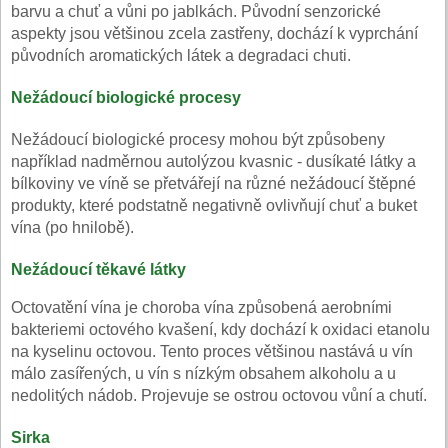
barvu a chuť a vůni po jablkách. Původní senzorické
aspekty jsou většinou zcela zastřeny, dochází k vyprchání
původních aromatických látek a degradaci chuti.
Nežádoucí biologické procesy
Nežádoucí biologické procesy mohou být způsobeny
například nadměrnou autolýzou kvasnic - dusíkaté látky a
bílkoviny ve víně se přetvářejí na různé nežádoucí štěpné
produkty, které podstatně negativně ovlivňují chuť a buket
vína (po hnilobě).
Nežádoucí těkavé látky
Octovatění vína je choroba vína způsobená aerobními
bakteriemi octového kvašení, kdy dochází k oxidaci etanolu
na kyselinu octovou. Tento proces většinou nastává u vín
málo zasířených, u vín s nízkým obsahem alkoholu a u
nedolitých nádob. Projevuje se ostrou octovou vůní a chutí.
Sirka