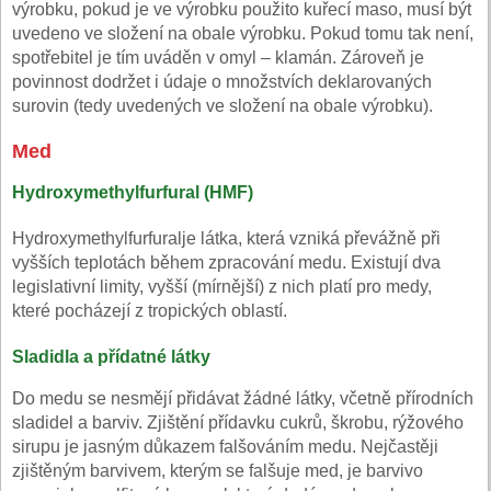
výrobku, pokud je ve výrobku použito kuřecí maso, musí být
uvedeno ve složení na obale výrobku. Pokud tomu tak není,
spotřebitel je tím uváděn v omyl – klamán. Zároveň je
povinnost dodržet i údaje o množstvích deklarovaných
surovin (tedy uvedených ve složení na obale výrobku).
Med
Hydroxymethylfurfural (HMF)
Hydroxymethylfurfuralje látka, která vzniká převážně při
vyšších teplotách během zpracování medu. Existují dva
legislativní limity, vyšší (mírnější) z nich platí pro medy,
které pocházejí z tropických oblastí.
Sladidla a přídatné látky
Do medu se nesmějí přidávat žádné látky, včetně přírodních
sladidel a barviv. Zjištění přídavku cukrů, škrobu, rýžového
sirupu je jasným důkazem falšováním medu. Nejčastěji
zjištěným barvivem, kterým se falšuje med, je barvivo