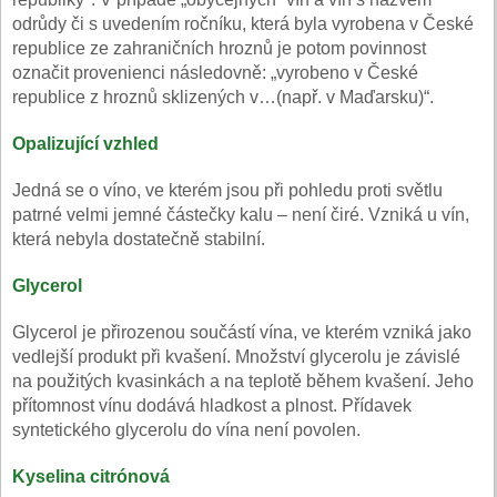
odrůdy či s uvedením ročníku, která byla vyrobena v České
republice ze zahraničních hroznů je potom povinnost
označit provenienci následovně: „vyrobeno v České
republice z hroznů sklizených v…(např. v Maďarsku)“.
Opalizující vzhled
Jedná se o víno, ve kterém jsou při pohledu proti světlu
patrné velmi jemné částečky kalu – není čiré. Vzniká u vín,
která nebyla dostatečně stabilní.
Glycerol
Glycerol je přirozenou součástí vína, ve kterém vzniká jako
vedlejší produkt při kvašení. Množství glycerolu je závislé
na použitých kvasinkách a na teplotě během kvašení. Jeho
přítomnost vínu dodává hladkost a plnost. Přídavek
syntetického glycerolu do vína není povolen.
Kyselina citrónová