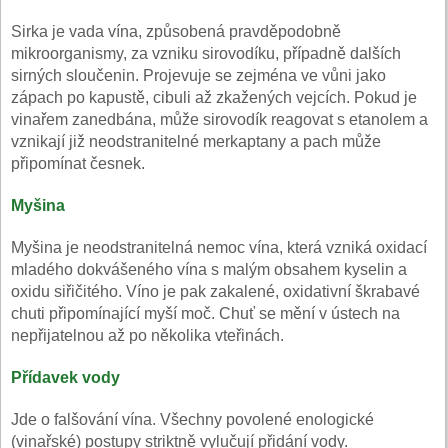
Sirka je vada vína, způsobená pravděpodobně
mikroorganismy, za vzniku sirovodíku, případně dalších
sirných sloučenin. Projevuje se zejména ve vůni jako
zápach po kapustě, cibuli až zkažených vejcích. Pokud je
vinařem zanedbána, může sirovodík reagovat s etanolem a
vznikají již neodstranitelné merkaptany a pach může
připomínat česnek.
Myšina
Myšina je neodstranitelná nemoc vína, která vzniká oxidací
mladého dokvášeného vína s malým obsahem kyselin a
oxidu siřičitého. Víno je pak zakalené, oxidativní škrabavé
chuti připomínající myší moč. Chuť se mění v ústech na
nepřijatelnou až po několika vteřinách.
Přídavek vody
Jde o falšování vína. Všechny povolené enologické
(vinařské) postupy striktně vylučují přidání vody.