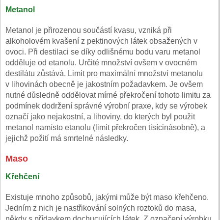
Metanol
Metanol je přirozenou součástí kvasu, vzniká při
alkoholovém kvašení z pektinových látek obsažených v
ovoci. Při destilaci se díky odlišnému bodu varu metanol
odděluje od etanolu. Určité množství ovšem v ovocném
destilátu zůstává. Limit pro maximální množství metanolu
v lihovinách obecně je jakostním požadavkem. Je ovšem
nutné důsledně oddělovat mírné překročení tohoto limitu za
podmínek dodržení správné výrobní praxe, kdy se výrobek
označí jako nejakostní, a lihoviny, do kterých byl použit
metanol namísto etanolu (limit překročen tisícinásobně), a
jejichž požití má smrtelné následky.
Maso
Křehčení
Existuje mnoho způsobů, jakými může být maso křehčeno.
Jedním z nich je nastřikování solných roztoků do masa,
někdy s přídavkem dochucujících látek. Z označení výrobku