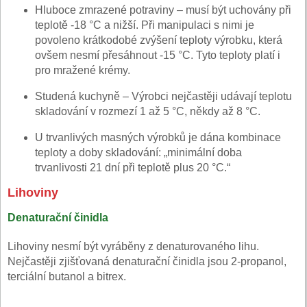
Hluboce zmrazené potraviny – musí být uchovány při
teplotě -18 °C a nižší. Při manipulaci s nimi je
povoleno krátkodobé zvýšení teploty výrobku, která
ovšem nesmí přesáhnout -15 °C. Tyto teploty platí i
pro mražené krémy.
Studená kuchyně – Výrobci nejčastěji udávají teplotu
skladování v rozmezí 1 až 5 °C, někdy až 8 °C.
U trvanlivých masných výrobků je dána kombinace
teploty a doby skladování: „minimální doba
trvanlivosti 21 dní při teplotě plus 20 °C.“
Lihoviny
Denaturační činidla
Lihoviny nesmí být vyráběny z denaturovaného lihu.
Nejčastěji zjišťovaná denaturační činidla jsou 2-propanol,
terciální butanol a bitrex.