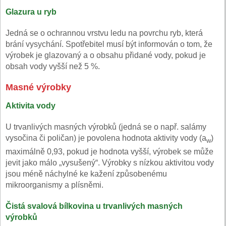
Glazura u ryb
Jedná se o ochrannou vrstvu ledu na povrchu ryb, která
brání vysychání. Spotřebitel musí být informován o tom, že
výrobek je glazovaný a o obsahu přidané vody, pokud je
obsah vody vyšší než 5 %.
Masné výrobky
Aktivita vody
U trvanlivých masných výrobků (jedná se o např. salámy
vysočina či poličan) je povolena hodnota aktivity vody (a
)
w
maximálně 0,93, pokud je hodnota vyšší, výrobek se může
jevit jako málo „vysušený“. Výrobky s nízkou aktivitou vody
jsou méně náchylné ke kažení způsobenému
mikroorganismy a plísněmi.
Čistá svalová bílkovina u trvanlivých masných
výrobků