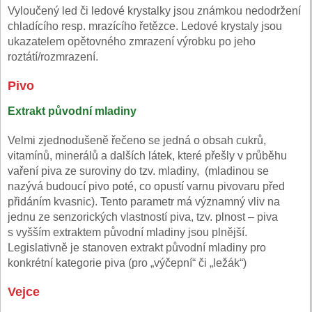
Vyloučený led či ledové krystalky jsou známkou nedodržení
chladícího resp. mrazícího řetězce. Ledové krystaly jsou
ukazatelem opětovného zmrazení výrobku po jeho
roztátí/rozmrazení.
Pivo
Extrakt původní mladiny
Velmi zjednodušeně řečeno se jedná o obsah cukrů,
vitamínů, minerálů a dalších látek, které přešly v průběhu
vaření piva ze suroviny do tzv. mladiny, (mladinou se
nazývá budoucí pivo poté, co opustí varnu pivovaru před
přidáním kvasnic). Tento parametr má významný vliv na
jednu ze senzorických vlastností piva, tzv. plnost – piva
s vyšším extraktem původní mladiny jsou plnější.
Legislativně je stanoven extrakt původní mladiny pro
konkrétní kategorie piva (pro „výčepní“ či „ležák“)
Vejce