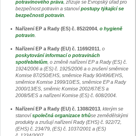
potravinového práva
, zřizuje se Evropský úřad pro
bezpečnost potravin a stanoví
postupy týkající se
bezpečnosti potravin
.
Nařízení EP a Rady (ES) č. 852/2004
,
o hygieně
potravin
.
Nařízení EP a Rady (EU) č. 1169/2011
, o
poskytování informací o potravinách
spotřebitelům
, o změně nařízení EP a Rady (ES) č.
1924/2006 a (ES) č. 1925/2006 a o zrušení směrnice
Komise 87/250/EHS, směrnice Rady 90/496/EHS,
směrnice Komise 1999/10/ES, směrnice EP a Rady
2000/13/ES, směrnic Komise 2002/67/ES a
2008/5/ES a nařízení Komise (ES) č. 608/2004.
Nařízení EP a Rady (EU) č. 1308/2013
, kterým se
stanoví
společná organizace trhů
se zemědělskými
produkty a zrušují nařízení Rady (EHS) č. 922/72,
(EHS) č. 234/79, (ES) č. 1037/2001 a (ES)
č. 1234/2007.