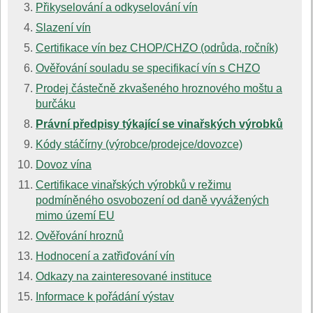
Přikyselování a odkyselování vín
Slazení vín
Certifikace vín bez CHOP/CHZO (odrůda, ročník)
Ověřování souladu se specifikací vín s CHZO
Prodej částečně zkvašeného hroznového moštu a
burčáku
Právní předpisy týkající se vinařských výrobků
Kódy stáčírny (výrobce/prodejce/dovozce)
Dovoz vína
Certifikace vinařských výrobků v režimu
podmíněného osvobození od daně vyvážených
mimo území EU
Ověřování hroznů
Hodnocení a zatřiďování vín
Odkazy na zainteresované instituce
Informace k pořádání výstav