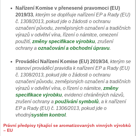
Nařízení Komise v přenesené pravomoci (EU)
2019/33
, kterým se doplňuje nařízení EP a Rady (EU)
č. 1308/2013, pokud jde o žádosti o ochranu
označení původu, zeměpisných označení a tradičních
výrazů v odvětví vína, řízení o námitce, omezení
použití,
změny specifikace výrobku
, zrušení
ochrany a
označování a obchodní úpravu
.
Prováděcí Nařízení Komise (EU) 2019/34
, kterým se
stanoví prováděcí pravidla k nařízení EP a Rady (EU)
č. 1308/2013, pokud jde o žádosti o ochranu
označení původu, zeměpisných označení a tradičních
výrazů v odvětví vína, o řízení o námitce,
změny
specifikace výrobku
, evidenci chráněných názvů,
zrušení ochrany a
používání symbolů
, a k nařízení
EP a Rady (EU) č. 1306/2013, pokud jde o
vhodný
systém kontrol
.
Právní předpisy týkající se aromatizovaných vinných výrobků
– EU