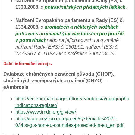
Nařízení Evropského parlamentu a Rady (ES) č.
1333/2008
, o
potravinářských přídatných látkách
.
Nařízení Evropského parlamentu a Rady (ES) č.
1334/2008
, o
aromatech a některých složkách
potravin s aromatickými vlastnostmi pro použití
v potravinách
nebo na jejich povrchu a o změně
nařízení Rady (EHS) č. 1601/91, nařízení (ES) č.
2232/96 a č. 110/2008 a směrnice 2000/13/ES.
Další informační zdroje:
Databáze chráněných označení původu (CHOP),
chráněných zeměpisných označení (CHZO) –
eAmbrosia
https://ec.europa.eu/agriculture/eambrosia/geographical
indications-register/
https://www.tmdn.org/giview/
https://commission.europa.eu/system/files/2021-
03/list-gis-non-eu-countries-protected-in-eu_en.pdf