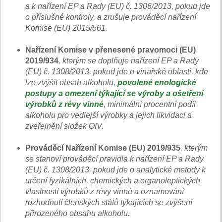
a k nařízení EP a Rady (EU) č. 1306/2013, pokud jde
o příslušné kontroly, a zrušuje prováděcí nařízení
Komise (EU) 2015/561.
Nařízení Komise v přenesené pravomoci (EU)
2019/934
, kterým se doplňuje nařízení EP a Rady
(EU) č. 1308/2013, pokud jde o vinařské oblasti, kde
lze zvýšit obsah alkoholu,
povolené enologické
postupy a omezení týkající se výroby a ošetření
výrobků z révy vinné
, minimální procentní podíl
alkoholu pro vedlejší výrobky a jejich likvidaci a
zveřejnění složek OIV.
Prováděcí Nařízení Komise (EU) 2019/935
, kterým
se stanoví prováděcí pravidla k nařízení EP a Rady
(EU) č. 1308/2013, pokud jde o analytické metody k
určení fyzikálních, chemických a organoleptických
vlastností výrobků z révy vinné a oznamování
rozhodnutí členských států týkajících se zvýšení
přirozeného obsahu alkoholu.