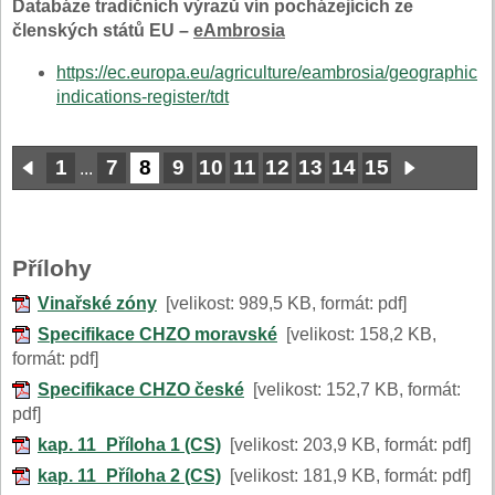
Databáze tradičních výrazů vín pocházejících ze
členských států EU –
eAmbrosia
https://ec.europa.eu/agriculture/eambrosia/geographical
indications-register/tdt
1
7
8
9
10
11
12
13
14
15
...
Přílohy
Vinařské zóny
[velikost: 989,5 KB, formát: pdf]
Specifikace CHZO moravské
[velikost: 158,2 KB,
formát: pdf]
Specifikace CHZO české
[velikost: 152,7 KB, formát:
pdf]
kap. 11_Příloha 1 (CS)
[velikost: 203,9 KB, formát: pdf]
kap. 11_Příloha 2 (CS)
[velikost: 181,9 KB, formát: pdf]