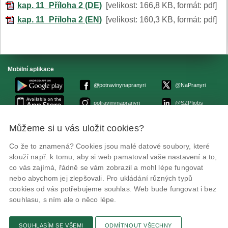
kap. 11_Příloha 2 (DE)
[velikost: 166,8 KB, formát: pdf]
kap. 11_Příloha 2 (EN)
[velikost: 160,3 KB, formát: pdf]
Mobilní aplikace
@potravinynapranyri
@NaPranyri
potravinynapranyri
@SZPIjobs
Můžeme si u vás uložit cookies?
© Státní zemědělská a potravinářská inspekce 2026.
Květná 15, 603 00 Brno,
epodatelna
szpi.gov.cz
Co že to znamená? Cookies jsou malé datové soubory, které
ID datové schránky: avraiqg
slouží např. k tomu, aby si web pamatoval vaše nastavení a to,
IČO: 75014149, DIČ: CZ75014149
co vás zajímá, řádně se vám zobrazil a mohl lépe fungovat
Prohlášení o přístupnosti
|
Zásady ochrany soukromí
nebo abychom jej zlepšovali. Pro ukládání různých typů
cookies od vás potřebujeme souhlas. Web bude fungovat i bez
souhlasu, s ním ale o něco lépe.
SOUHLASÍM SE VŠEMI
ODMÍTNOUT VŠECHNY