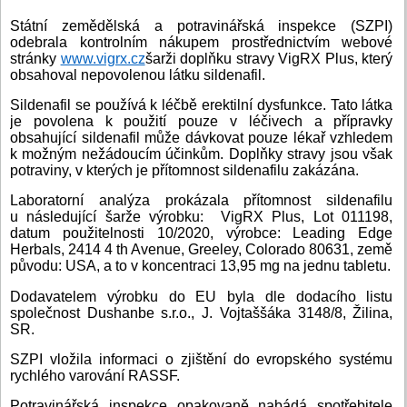
Státní zemědělská a potravinářská inspekce (SZPI)
odebrala kontrolním nákupem prostřednictvím webové
stránky
www.vigrx.cz
šarži doplňku stravy VigRX Plus, který
obsahoval nepovolenou látku sildenafil.
Sildenafil se používá k léčbě erektilní dysfunkce. Tato látka
je povolena k použití pouze v léčivech a přípravky
obsahující sildenafil může dávkovat pouze lékař vzhledem
k možným nežádoucím účinkům. Doplňky stravy jsou však
potraviny, v kterých je přítomnost sildenafilu zakázána.
Laboratorní analýza prokázala přítomnost sildenafilu
u následující šarže výrobku: VigRX Plus, Lot 011198,
datum použitelnosti 10/2020, výrobce: Leading Edge
Herbals, 2414 4 th Avenue, Greeley, Colorado 80631, země
původu: USA, a to v koncentraci 13,95 mg na jednu tabletu.
Dodavatelem výrobku do EU byla dle dodacího listu
společnost Dushanbe s.r.o., J. Vojtaššáka 3148/8, Žilina,
SR.
SZPI vložila informaci o zjištění do evropského systému
rychlého varování RASSF.
Potravinářská inspekce opakovaně nabádá spotřebitele