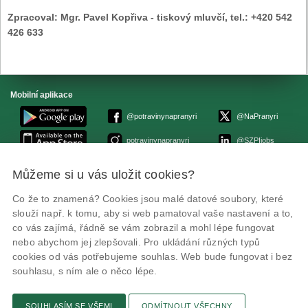
Zpracoval:
Mgr. Pavel Kopřiva - tiskový mluvčí, tel.: +420 542
426 633
Mobilní aplikace
@potravinynapranyri
@NaPranyri
potravinynapranyri
@SZPIjobs
Můžeme si u vás uložit cookies?
© Státní zemědělská a potravinářská inspekce 2026.
Květná 15, 603 00 Brno,
epodatelna
szpi.gov.cz
Co že to znamená? Cookies jsou malé datové soubory, které
ID datové schránky: avraiqg
slouží např. k tomu, aby si web pamatoval vaše nastavení a to,
IČO: 75014149, DIČ: CZ75014149
co vás zajímá, řádně se vám zobrazil a mohl lépe fungovat
Prohlášení o přístupnosti
|
Zásady ochrany soukromí
nebo abychom jej zlepšovali. Pro ukládání různých typů
cookies od vás potřebujeme souhlas. Web bude fungovat i bez
souhlasu, s ním ale o něco lépe.
SOUHLASÍM SE VŠEMI
ODMÍTNOUT VŠECHNY