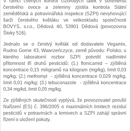
V rámci cílených kontrol cizorodých látek v sortimentu
čerstvého ovoce a zeleniny zjistila kontrola Státní
zemědělská a potravinářská inspekce (SZPI) nevyhovující
šarži čerstvého květáku ve velkoskladu společnosti
BOVYS, s.r.o., Dědová 40, 53901 Dědová (provozovna
Štoky 516).
Jednalo se o čerstvý květák od dodavatele Vegamix,
Rudno Gorne 43, Wawrzeńczyce, země původu: Polsko, u
kterého laboratorní rozbor SZPI potvrdil nadlimitní
přítomnost tří druhů pesticidů: (1.) flonicamid – zjištěná
koncentrace 0,15 miligramů na kilogram (mg/kg), limit 0,03
mg/kg; (2.) methomyl - zjištěná koncentrace 0,029 mg/kg,
limit 0,01 mg/kg; (3.) tebuconazole - zjištěná koncentrace
0,34 mg/kd, limit 0,05 mg/kg.
Ze zjištěných skutečností vyplývá, že provozovatel porušil
Nařízení (ES) č. 396/2005 o maximálních limitech reziduí
pesticidů v potravinách a krmivech a SZPI zahájí správní
řízení o uložení pokuty.