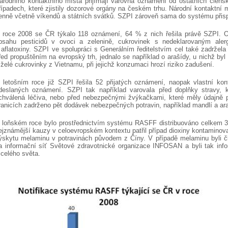
árodního kontaktního místa přijímají varovná oznámení od ostatních člen
řípadech, které zjistily dozorové orgány na českém trhu. Národní kontaktní m
enně včetně víkendů a státních svátků. SZPI zároveň sama do systému přis
 roce 2008 se ČR týkalo 118 oznámení, 64 % z nich řešila právě SZPI. Oz
bsahu pesticidů v ovoci a zelenině, cukrovinek s nedeklarovaným ale
 aflatoxiny. SZPI ve spolupráci s Generálním ředitelstvím cel také zadržela
řed propuštěním na evropský trh, jednalo se například o arašídy, u nichž by
 želé cukrovinky z Vietnamu, při jejichž konzumaci hrozí riziko zadušení.
 letošním roce již SZPI řešila 52 přijatých oznámení, naopak vlastní kont
deslaných oznámení. SZPI tak například varovala před doplňky stravy, 
chválená léčiva, nebo před nebezpečnými žvýkačkami, které měly údajně p
ranicích zadrženo pět dodávek nebezpečných potravin, například mandlí a ara
 loňském roce bylo prostřednictvím systému RASFF distribuováno celkem 3
ejznámější kauzy v celoevropském kontextu patřil případ dioxiny kontamino
ýskytu melaminu v potravinách původem z Číny. V případě melaminu byli
a informační síť Světové zdravotnické organizace INFOSAN a byli tak info
 celého světa.