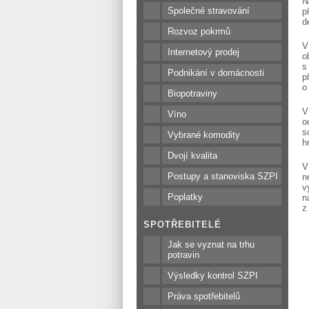
N
Společné stravování
p
d
Rozvoz pokrmů
V
Internetový prodej
o
s
Podnikání v domácnosti
p
o
Biopotraviny
V
Víno
o
s
Vybrané komodity
h
Dvojí kvalita
V
Postupy a stanoviska SZPI
n
v
Poplatky
n
z
SPOTŘEBITELÉ
Jak se vyznat na trhu
potravin
Výsledky kontrol SZPI
Práva spotřebitelů