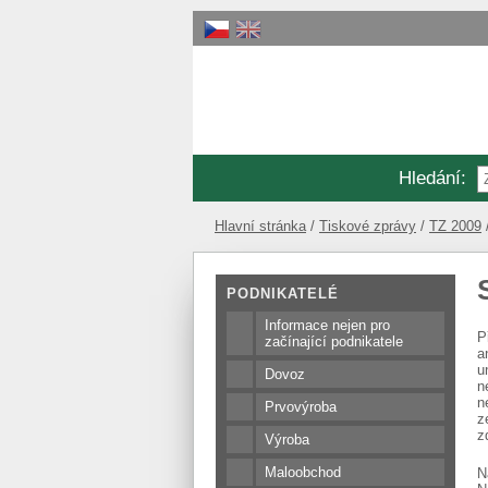
Hledání
:
Hlavní stránka
Tiskové zprávy
TZ 2009
PODNIKATELÉ
Informace nejen pro
P
začínající podnikatele
a
u
Dovoz
n
n
Prvovýroba
z
z
Výroba
Maloobchod
N