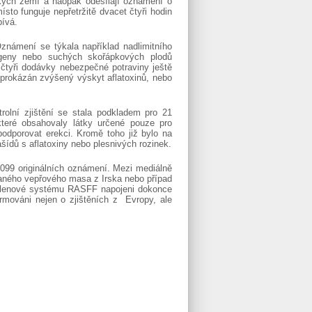
ských zemí a naopak odesílají oznámení o
ísto funguje nepřetržitě dvacet čtyři hodin
pívá.
námení se týkala například nadlimitního
rgeny nebo suchých skořápkových plodů
 čtyři dodávky nebezpečné potraviny ještě
l prokázán zvýšený výskyt aflatoxinů, nebo
rolní zjištění se stala podkladem pro 21
které obsahovaly látky určené pouze pro
odporovat erekci. Kromě toho již bylo na
šídů s aflatoxiny nebo plesnivých rozinek.
099 originálních oznámení. Mezi mediálně
vaného vepřového masa z Irska nebo případ
 členové systému RASFF napojeni dokonce
rmováni nejen o zjištěních z Evropy, ale