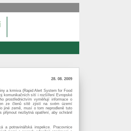
28. 08. 2009
viny a krmiva (Rapid Alert System for Food
j komunikačních sítí i rozšíření Evropské
eho prostřednictvím vyměňují informace o
en ze členů sítě zjistí na svém území
do jiné země, musí o tom neprodleně tuto
přijmout nezbytná opatření, aby ochránil
 a potravinářská inspekce. Pracovnice