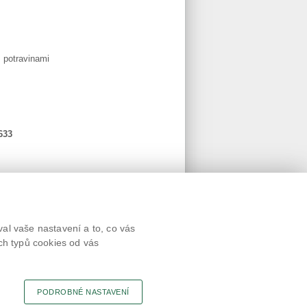
s potravinami
633
Textová verze
al vaše nastavení a to, co vás
Připomínky
ch typů cookies od vás
Novinky
Odkaz
RSS kanál
Tisk stránky
PODROBNÉ NASTAVENÍ