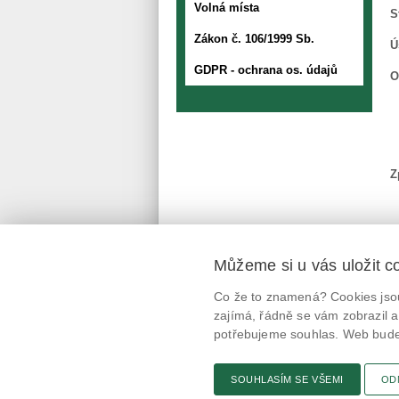
Volná místa
S
Zákon č. 106/1999 Sb.
Ú
GDPR - ochrana os. údajů
O
Z
Můžeme si u vás uložit c
Mobilní aplikace
Co že to znamená? Cookies jsou
@potravinynapranyri
zajímá, řádně se vám zobrazil a
potřebujeme souhlas. Web bude 
potravinynapranyri
SOUHLASÍM SE VŠEMI
OD