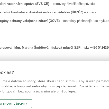
tátní veterinární správa (SVS ČR)
– potraviny živočišného původu
střední kontrolní a zkušební ústav zemědělský (ÚKZÚZ)
– krmiva
rgány ochrany veřejného zdraví (OOVZ)
– materiály přicházející do styku 
pracoval:
Mgr. Martina Šmídtová - tisková mluvčí SZPI, tel.: +420-542426
ookies?
 malé datové soubory, které slouží např. k tomu, aby si web pamatov
© Státní zemědělská a potravinářská inspekce 2026.
@NaPranyri
Květná 15, 603 00 Brno,
epodatelna
szpi.gov.cz
 mohl lépe fungovat nebo abychom jej zlepšovali. Pro ukládání různý
ID datové schránky: avraiqg
fungovat i bez souhlasu, s ním ale o něco lépe.
@SZPIjobs
IČO: 75014149, DIČ: CZ75014149
Prohlášení o přístupnosti
|
Zásady ochrany soukromí
MÍTNOUT VŠECHNY