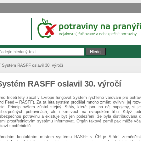
Systém RASFF oslavil 30. výročí
Systém RASFF oslavil 30. výročí
řed třiceti lety začal v Evropě fungovat Systém rychlého varování pro potra
nd Feed – RASFF). Za ta léta systém prodělal mnoho změn; ovlivnil jej rozvo
nie. Princip ovšem zůstal stejný. Státy, které jsou na něj napojeny, si j
ebezpečných potravinách, ale i krmivech na evropském trhu. Když jed
ebezpečnou potravinu a existuje byť jen podezření, že byla distribuována 
emi prostřednictvím systému informovat. Orgán takové země pak může včas 
draví spotřebitelů.
árodním kontaktním místem systému RASFF v ČR je Státní zemědělská