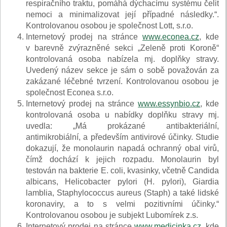
respiračního traktu, pomáhá dýchacímu systému čelit
nemoci a minimalizovat její případné následky.“.
Kontrolovanou osobou je společnost Lott, s.r.o.
Internetový prodej na stránce
www.econea.cz
, kde
v barevně zvýrazněné sekci „Zeleně proti Koroně“
kontrolovaná osoba nabízela mj. doplňky stravy.
Uvedený název sekce je sám o sobě považován za
zakázané léčebné tvrzení. Kontrolovanou osobou je
společnost Econea s.r.o.
Internetový prodej na stránce
www.essynbio.cz
, kde
kontrolovaná osoba u nabídky doplňku stravy mj.
uvedla: „Má prokázané antibakteriální,
antimikrobiální, a především antivirové účinky. Studie
dokazují, že monolaurin napadá ochranný obal virů,
čímž dochází k jejich rozpadu. Monolaurin byl
testován na bakterie E. coli, kvasinky, včetně Candida
albicans, Helicobacter pylori (H. pylori), Giardia
lamblia, Staphylococcus aureus (Staph) a také lidské
koronaviry, a to s velmi pozitivními účinky.“
Kontrolovanou osobou je subjekt Lubomírek z.s.
Internetový prodej na stránce
www.medicinka.cz
, kde