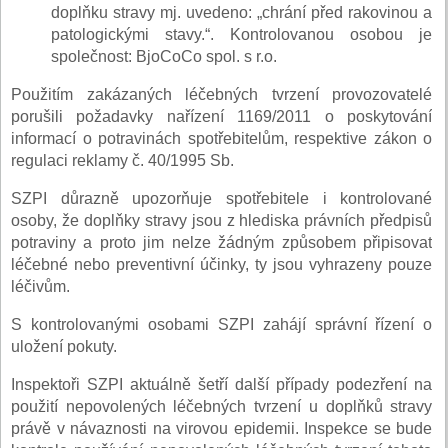
doplňku stravy mj. uvedeno: „chrání před rakovinou a
patologickými stavy.“. Kontrolovanou osobou je
společnost: BjoCoCo spol. s r.o.
Použitím zakázaných léčebných tvrzení provozovatelé
porušili požadavky nařízení 1169/2011 o poskytování
informací o potravinách spotřebitelům, respektive zákon o
regulaci reklamy č. 40/1995 Sb.
SZPI důrazně upozorňuje spotřebitele i kontrolované
osoby, že doplňky stravy jsou z hlediska právních předpisů
potraviny a proto jim nelze žádným způsobem připisovat
léčebné nebo preventivní účinky, ty jsou vyhrazeny pouze
léčivům.
S kontrolovanými osobami SZPI zahájí správní řízení o
uložení pokuty.
Inspektoři SZPI aktuálně šetří další případy podezření na
použití nepovolených léčebných tvrzení u doplňků stravy
právě v návaznosti na virovou epidemii. Inspekce se bude