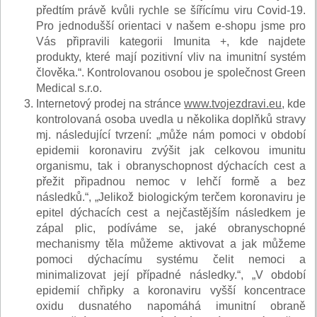
předtím právě kvůli rychle se šířícímu viru Covid-19.
Pro jednodušší orientaci v našem e-shopu jsme pro
Vás připravili kategorii Imunita +, kde najdete
produkty, které mají pozitivní vliv na imunitní systém
člověka.“. Kontrolovanou osobou je společnost Green
Medical s.r.o.
Internetový prodej na stránce
www.tvojezdravi.eu
, kde
kontrolovaná osoba uvedla u několika doplňků stravy
mj. následující tvrzení: „může nám pomoci v období
epidemii koronaviru zvýšit jak celkovou imunitu
organismu, tak i obranyschopnost dýchacích cest a
přežit připadnou nemoc v lehčí formě a bez
následků.“, „Jelikož biologickým terčem koronaviru je
epitel dýchacích cest a nejčastějším následkem je
zápal plic, podíváme se, jaké obranyschopné
mechanismy těla můžeme aktivovat a jak můžeme
pomoci dýchacímu systému čelit nemoci a
minimalizovat její případné následky.“, „V období
epidemií chřipky a koronaviru vyšší koncentrace
oxidu dusnatého napomáhá imunitní obraně