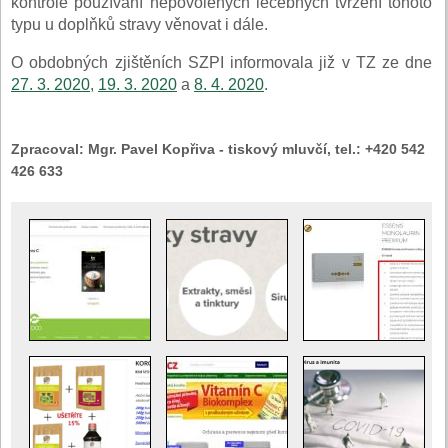
kontrole používání nepovolených léčebných tvrzení tohoto
typu u doplňků stravy věnovat i dále.
O obdobných zjištěních SZPI informovala již v TZ ze dne
27. 3. 2020
,
19. 3. 2020
a
8. 4. 2020
.
Zpracoval:
Mgr. Pavel Kopřiva - tiskový mluvčí, tel.: +420 542
426 633