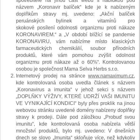
spotřebitele na jinou část webu s nabídkou pod
názvem „Koronavir balíček“ kde je k nabízeným
doplňkům stravy mj. uvedeno: „Akční balíček
peruánských bylinek a vitamínů pro
skokové posílení odolnosti organizmu proti nákaze
KORONAVIREM.“ a „V období blížící se pandemie
KORONAVIRU, vám nabízíme místo klasických
farmaceutických chemikálií, soubor přírodních
produktů, které vám pomohou zvýšit odolnost
organizmu proti nákaze až o 60%“. Kontrolovanou
osobou je společnost Mama Selva Herbs s.r.o.
Internetový prodej na stránce
www.namaximum.cz
,
kde kontrolovaná osoba uvedla článek s názvem
„Koronavirus a imunita“ v jehož sekci s názvem
„DOPLŇKY VÝŽIVY, KTERÉ UDRŽÍ VAŠI IMUNITU
VE VYNIKAJÍCÍ KONDICI“ byly přes proklik na jinou
webovou stránku uvedené domény nabízeny doplňky
stravy k prodeji. Dále pod záložkou „Probuď svou
imunitu“, kde kontrolovaná osoba nabízela větší
množství produktů, bylo mj. uvedeno: V dnešních
dnech se slovo „Imunita“ skloňuje více, než kdykoliv