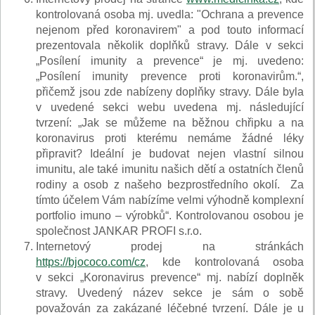
kontrolovaná osoba mj. uvedla: "Ochrana a prevence
nejenom před koronavirem" a pod touto informací
prezentovala několik doplňků stravy. Dále v sekci
„Posílení imunity a prevence“ je mj. uvedeno:
„Posílení imunity prevence proti koronavirům.“,
přičemž jsou zde nabízeny doplňky stravy. Dále byla
v uvedené sekci webu uvedena mj. následující
tvrzení: „Jak se můžeme na běžnou chřipku a na
koronavirus proti kterému nemáme žádné léky
připravit? Ideální je budovat nejen vlastní silnou
imunitu, ale také imunitu našich dětí a ostatních členů
rodiny a osob z našeho bezprostředního okolí. Za
tímto účelem Vám nabízíme velmi výhodně komplexní
portfolio imuno – výrobků“. Kontrolovanou osobou je
společnost JANKAR PROFI s.r.o.
Internetový prodej na stránkách
https://bjococo.com/cz
, kde kontrolovaná osoba
v sekci „Koronavirus prevence“ mj. nabízí doplněk
stravy. Uvedený název sekce je sám o sobě
považován za zakázané léčebné tvrzení. Dále je u