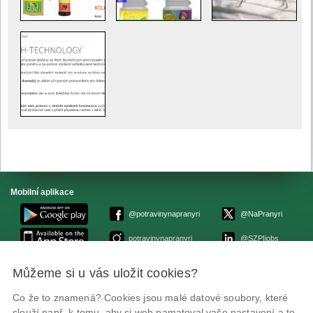
Mobilní aplikace
@potravinynapranyri
@NaPranyri
potravinynapranyri
@SZPIjobs
Můžeme si u vás uložit cookies?
© Státní zemědělská a potravinářská inspekce 2026.
Květná 15, 603 00 Brno,
epodatelna
szpi.gov.cz
Co že to znamená? Cookies jsou malé datové soubory, které
ID datové schránky: avraiqg
slouží např. k tomu, aby si web pamatoval vaše nastavení a to,