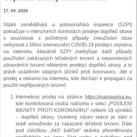
17. 04. 2020
Státní zemědělská a potravinářská inspekce (SZPI)
pokračuje v intenzívních kontrolách prodeje doplňků stravy
v souvislosti s početnými případy zneužívání obav
veřejnosti z šíření onemocnění COVID-19 prodejci zejména
na internetu. Aktuálně SZPI zveřejňuje další případy
používání zakázaných léčebných tvrzení a nepovolených
zdravotních tvrzení některými prodejci doplňků stravy, a to
právě uváděním údajných účinků proti koronaviru. Jde o
prodej a reklamu na internetu, kde dochází k propagaci za
použití nepřípustných tvrzení:
Internetový prodej na stránce
https://mamaselva.eu
,
kde kontrolovaná osoba nabízela v sekci „POSÍLENÍ
IMUNITY PROTI KORONAVIRU“ celkem 18 výrobků
– doplňků stravy. Uvedený název sekce je sám o
sobě považován za zakázané léčebné tvrzení. Dále
pod záložkou „Akčí balíček“ stránka přesměrovala