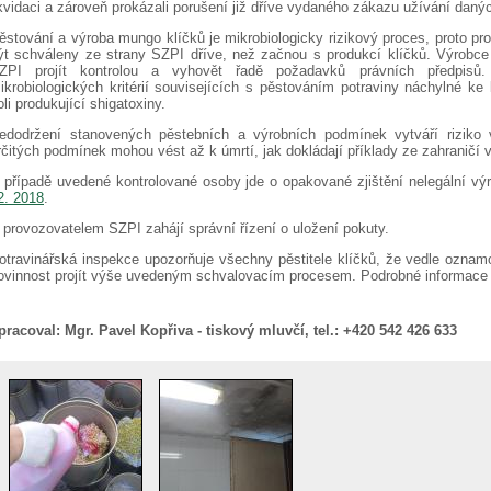
ikvidaci a zároveň prokázali porušení již dříve vydaného zákazu užívání danýc
ěstování a výroba mungo klíčků je mikrobiologicky rizikový proces, proto pr
ýt schváleny ze strany SZPI dříve, než začnou s produkcí klíčků. Výrobc
ZPI projít kontrolou a vyhovět řadě požadavků právních předpisů
ikrobiologických kritérií souvisejících s pěstováním potraviny náchylné ke 
oli produkující shigatoxiny.
edodržení stanovených pěstebních a výrobních podmínek vytváří riziko
rčitých podmínek mohou vést až k úmrtí, jak dokládají příklady ze zahraničí 
 případě uvedené kontrolované osoby jde o opakované zjištění nelegální v
2. 2018
.
 provozovatelem SZPI zahájí správní řízení o uložení pokuty.
otravinářská inspekce upozorňuje všechny pěstitele klíčků, že vedle oznamov
ovinnost projít výše uvedeným schvalovacím procesem. Podrobné informace
pracoval:
Mgr. Pavel Kopřiva - tiskový mluvčí, tel.: +420 542 426 633