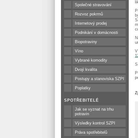
l
Společné stravování
P
Rozvoz pokrmů
b
S
Internetový prodej
m
c
Podnikání v domácnosti
N
Biopotraviny
u
V
Víno
1
Vybrané komodity
S
Dvojí kvalita
P
p
Postupy a stanoviska SZPI
Poplatky
Z
SPOTŘEBITELÉ
Jak se vyznat na trhu
potravin
Výsledky kontrol SZPI
Práva spotřebitelů