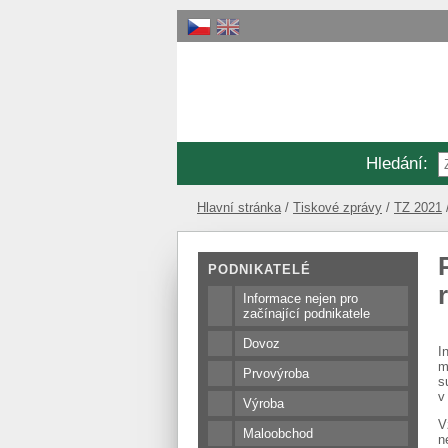
Hledání
:
Hlavní stránka
Tiskové zprávy
TZ 2021
PODNIKATELÉ
Informace nejen pro
začínající podnikatele
Dovoz
I
m
Prvovýroba
s
v
Výroba
V
Maloobchod
n