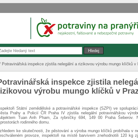
Potravinářská inspekce zjistila nelegální a rizikovou výrobu mungo klíčků v
Potravinářská inspekce zjistila nelegá
rizikovou výrobu mungo klíčků v Pra
nspektoři Státní zemědělské a potravinářské inspekce (SZPI) ve spolupráci s
ěsta Prahy a Policií ČR Praha IV zjistila nelegální potravinářskou výro
ubjektem Tuan Anh Pham, Za rybníčky 694, 149 00 Praha Šeberov. Ne
 prostorách rodinného domu.
zhledem ke skutečnosti, že pěstování a výroba mungo klíčků probíhala v 
eschváleném provoze, inspektoři na místě barvivem znehodnotili 120 kg zjišt