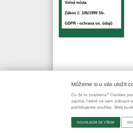
Volná místa
Zákon č. 106/1999 Sb.
GDPR - ochrana os. údajů
Můžeme si u vás uložit c
Mobilní aplikace
Co že to znamená? Cookies jsou
@potravinynapranyri
zajímá, řádně se vám zobrazil a
potřebujeme souhlas. Web bude 
potravinynapranyri
SOUHLASÍM SE VŠEMI
OD