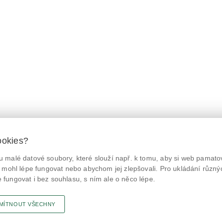
ookies?
 malé datové soubory, které slouží např. k tomu, aby si web pamatov
© Státní zemědělská a potravinářská inspekce 2026.
@NaPranyri
Květná 15, 603 00 Brno,
epodatelna
szpi.gov.cz
 mohl lépe fungovat nebo abychom jej zlepšovali. Pro ukládání různý
ID datové schránky: avraiqg
fungovat i bez souhlasu, s ním ale o něco lépe.
@SZPIjobs
IČO: 75014149, DIČ: CZ75014149
Prohlášení o přístupnosti
|
Zásady ochrany soukromí
MÍTNOUT VŠECHNY