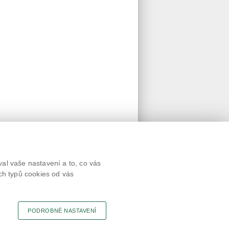
Textová verze
al vaše nastavení a to, co vás
Připomínky
ch typů cookies od vás
Novinky
Odkaz
RSS kanál
Tisk stránky
PODROBNÉ NASTAVENÍ