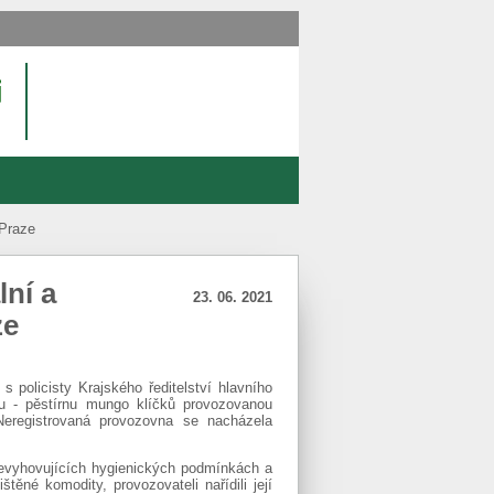
 Praze
lní a
23. 06. 2021
ze
 policisty Krajského ředitelství hlavního
bu - pěstírnu mungo klíčků provozovanou
registrovaná provozovna se nacházela
nevyhovujících hygienických podmínkách a
ěné komodity, provozovateli nařídili její