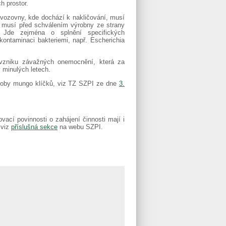
h prostor.
ovozovny, kde dochází k nakličování, musí
e musí před schválením výrobny ze strany
. Jde zejména o splnění specifických
kontaminaci bakteriemi, např. Escherichia
 vzniku závažných onemocnění, která za
v minulých letech.
ýroby mungo klíčků, viz TZ SZPI ze dne
3.
ací povinnosti o zahájení činnosti mají i
 viz
příslušná sekce
na webu SZPI.