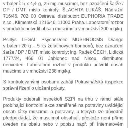
v balení: 5 x 4,4 g, 25 mg muscimol, bez označení šarže /
DP / DMT, místo kontroly: ŠLACHTA LUKÁŠ, Nádražní
716/46, 702 00 Ostrava, distributor: EUPHORIA TRADE
s.r.o., Klimentská 1216/46, 11000 Praha. Laboratorní rozbor
v produktu potvrdil obsah muscimolu v množství 300 mg/kg.
Psillys LEGAL PsycheDelic MUSHROOMS Orange
v balení 20 g – 5 ks želatinových bonbonů, bez označení
šarže / DP / DMT, místo kontroly: Ing. Radek ČECH, Lidická
1777/24, 466 01 Jablonec nad Nisou, distributor:
neuveden. Laboratorní rozbor v produktu potvrdil obsah
muscimolu v množství 238 mg/kg.
S kontrolovanými osobami zahájí Potravinářská inspekce
správní řízení o uložení pokuty.
Produkty odebrali inspektoři SZPI na trhu v rámci stále
probíhající kontrolní akce zaměřené na potraviny uvádějící
obsah látky muscimol a potraviny, u kterých lze důvodně
předpokládat, že muscimol obsahují, přestože není přímo
uveden na obalu nebo v popisu např. při internetovém