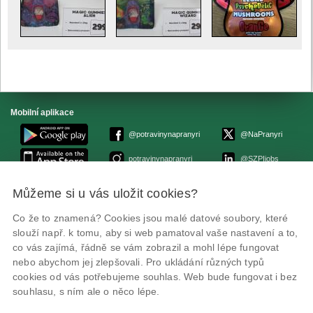
Mobilní aplikace
@potravinynapranyri
@NaPranyri
potravinynapranyri
@SZPIjobs
Můžeme si u vás uložit cookies?
© Státní zemědělská a potravinářská inspekce 2026.
Květná 15, 603 00 Brno,
epodatelna
szpi.gov.cz
Co že to znamená? Cookies jsou malé datové soubory, které
ID datové schránky: avraiqg
slouží např. k tomu, aby si web pamatoval vaše nastavení a to,
IČO: 75014149, DIČ: CZ75014149
co vás zajímá, řádně se vám zobrazil a mohl lépe fungovat
Prohlášení o přístupnosti
|
Zásady ochrany soukromí
nebo abychom jej zlepšovali. Pro ukládání různých typů
cookies od vás potřebujeme souhlas. Web bude fungovat i bez
souhlasu, s ním ale o něco lépe.