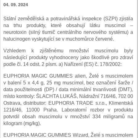
04. 09. 2024
Státní zemědělská a potravinářská inspekce (SZPI) zjistila
na trhu produkty, které obsahují látku muscimol –
neurotoxin (silný tlumič centrálního nervového systému) a
halucinogen vyskytující se v muchomůrce červené.
Vzhledem k zjištěnému množství muscimolu byly
následující produkty vyhodnoceny jako škodlivé pro zdraví
podle čl. 14 odst. 2 písm. a) Nařízení (ES) č. 178/2002:
EUPHORIA MAGIC GUMMIES alien, Želé s muscimolem
v balení 5 x 4,4 g, 25 mg muscimol, bez označení šarže /
data použitelnosti (DP) / data minimální trvanlivosti (DMT),
místo kontroly: ŠLACHTA LUKÁŠ, Nádražní 716/46, 702 00
Ostrava, distributor: EUPHORIA TRADE s.r.o., Klimentská
1216/46, 11000 Praha. Laboratorní rozbor v produktu
potvrdil obsah muscimolu v množství 334 miligramů na
kilogram (mg/kg).
EUPHORIA MAGIC GUMMIES Wizard, Želé s muscimolem