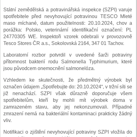
Státní zemědělská a potravinářská inspekce (SZPI) varuje
spotřebitele před nevyhovující potravinou TESCO Mleté
maso míchané, datum použitelnosti: 20.10.2024, chov a
porážka: Polsko, veterinární identifikační označení: PL
24770305 WE. Inspektoři vzorek odebrali v provozovně
Tesco Stores ČR a.s., Sokolovská 2164, 347 01 Tachov.
Laboratorní rozbor potvrdil v uvedené šarži potraviny
přítomnost bakterií rodu Salmonella Typhimurium, které
jsou původcem onemocnění salmonelóza.
Vzhledem ke skutečnosti, že předmětný výrobek byl
označen údajem „Spotřebujte do: 20.10.2024“, v tržní síti se
již nenachází. SZPI však důrazně doporučuje všem
spotřebitelům, kteří by mohli mít výrobek doma v
zamrazeném stavu, aby jej nekonzumovali. Případné
zmrazení nemá na bakteriální kontaminaci prakticky žádný
vliv.
Notifikaci o zjištění nevyhovující potraviny SZPI vložila do