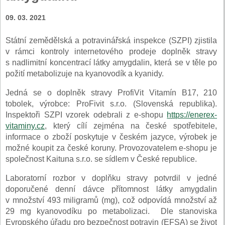
09. 03. 2021
Státní zemědělská a potravinářská inspekce (SZPI) zjistila
v rámci kontroly internetového prodeje doplněk stravy
s nadlimitní koncentrací látky amygdalin, která se v těle po
požití metabolizuje na kyanovodík a kyanidy.
Jedná se o doplněk stravy ProfiVit Vitamín B17, 210
tobolek, výrobce: ProFivit s.r.o. (Slovenská republika).
Inspektoři SZPI vzorek odebrali z e-shopu
https://enerex-
vitaminy.cz
, který cílí zejména na české spotřebitele,
informace o zboží poskytuje v českém jazyce, výrobek je
možné koupit za české koruny. Provozovatelem e-shopu je
společnost Kaituna s.r.o. se sídlem v České republice.
Laboratorní rozbor v doplňku stravy potvrdil v jedné
doporučené denní dávce přítomnost látky amygdalin
v množství 493 miligramů (mg), což odpovídá množství až
29 mg kyanovodíku po metabolizaci. Dle stanoviska
Evropského úřadu pro bezpečnost potravin (EFSA) se život