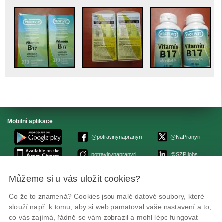
Mobilní aplikace
@potravinynapranyri
@NaPranyri
potravinynapranyri
@SZPIjobs
Můžeme si u vás uložit cookies?
© Státní zemědělská a potravinářská inspekce 2026.
Květná 15, 603 00 Brno,
epodatelna
szpi.gov.cz
Co že to znamená? Cookies jsou malé datové soubory, které
ID datové schránky: avraiqg
slouží např. k tomu, aby si web pamatoval vaše nastavení a to,
IČO: 75014149, DIČ: CZ75014149
co vás zajímá, řádně se vám zobrazil a mohl lépe fungovat
Prohlášení o přístupnosti
|
Zásady ochrany soukromí