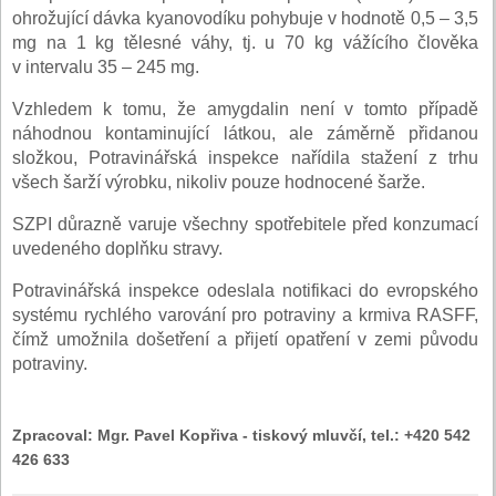
ohrožující dávka kyanovodíku pohybuje v hodnotě 0,5 – 3,5
mg na 1 kg tělesné váhy, tj. u 70 kg vážícího člověka
v intervalu 35 – 245 mg.
Vzhledem k tomu, že amygdalin není v tomto případě
náhodnou kontaminující látkou, ale záměrně přidanou
složkou, Potravinářská inspekce nařídila stažení z trhu
všech šarží výrobku, nikoliv pouze hodnocené šarže.
SZPI důrazně varuje všechny spotřebitele před konzumací
uvedeného doplňku stravy.
Potravinářská inspekce odeslala notifikaci do evropského
systému rychlého varování pro potraviny a krmiva RASFF,
čímž umožnila došetření a přijetí opatření v zemi původu
potraviny.
Zpracoval:
Mgr. Pavel Kopřiva - tiskový mluvčí, tel.: +420 542
426 633