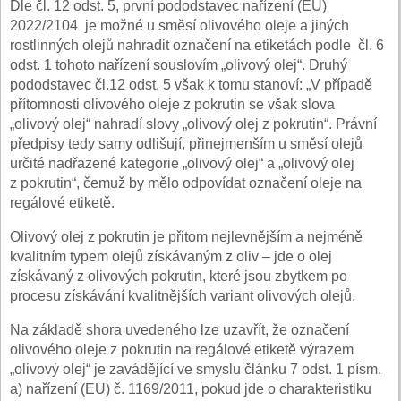
Dle čl. 12 odst. 5, první pododstavec nařízení (EU)
2022/2104 je možné u směsí olivového oleje a jiných
rostlinných olejů nahradit označení na etiketách podle čl. 6
odst. 1 tohoto nařízení souslovím „olivový olej“. Druhý
pododstavec čl.12 odst. 5 však k tomu stanoví: „V případě
přítomnosti olivového oleje z pokrutin se však slova
„olivový olej“ nahradí slovy „olivový olej z pokrutin“. Právní
předpisy tedy samy odlišují, přinejmenším u směsí olejů
určité nadřazené kategorie „olivový olej“ a „olivový olej
z pokrutin“, čemuž by mělo odpovídat označení oleje na
regálové etiketě.
Olivový olej z pokrutin je přitom nejlevnějším a nejméně
kvalitním typem olejů získávaným z oliv – jde o olej
získávaný z olivových pokrutin, které jsou zbytkem po
procesu získávání kvalitnějších variant olivových olejů.
Na základě shora uvedeného lze uzavřít, že označení
olivového oleje z pokrutin na regálové etiketě výrazem
„olivový olej“ je zavádějící ve smyslu článku 7 odst. 1 písm.
a) nařízení (EU) č. 1169/2011, pokud jde o charakteristiku