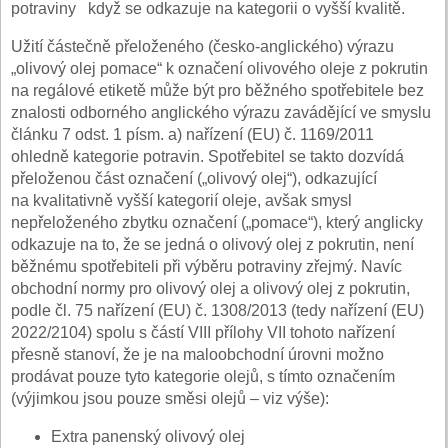
potraviny když se odkazuje na kategorii o vyšší kvalitě.
Užití částečně přeloženého (česko-anglického) výrazu
„olivový olej pomace“ k označení olivového oleje z pokrutin
na regálové etiketě může být pro běžného spotřebitele bez
znalosti odborného anglického výrazu zavádějící ve smyslu
článku 7 odst. 1 písm. a) nařízení (EU) č. 1169/2011
ohledně kategorie potravin. Spotřebitel se takto dozvídá
přeloženou část označení („olivový olej“), odkazující
na kvalitativně vyšší kategorií oleje, avšak smysl
nepřeloženého zbytku označení („pomace“), který anglicky
odkazuje na to, že se jedná o olivový olej z pokrutin, není
běžnému spotřebiteli při výběru potraviny zřejmý. Navíc
obchodní normy pro olivový olej a olivový olej z pokrutin,
podle čl. 75 nařízení (EU) č. 1308/2013 (tedy nařízení (EU)
2022/2104) spolu s částí VIII přílohy VII tohoto nařízení
přesně stanoví, že je na maloobchodní úrovni možno
prodávat pouze tyto kategorie olejů, s tímto označením
(výjimkou jsou pouze směsi olejů – viz výše):
Extra panenský olivový olej