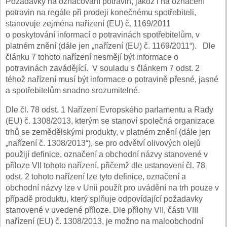
Požadavky na označování potravin, jakož i na označení
potravin na regále při prodeji konečnému spotřebiteli,
stanovuje zejména nařízení (EU) č. 1169/2011
o poskytování informací o potravinách spotřebitelům, v
platném znění (dále jen „nařízení (EU) č. 1169/2011“). Dle
článku 7 tohoto nařízení nesmějí být informace o
potravinách zavádějící. V souladu s článkem 7 odst. 2
téhož nařízení musí být informace o potravině přesné, jasné
a spotřebitelům snadno srozumitelné.
Dle čl. 78 odst. 1 Nařízení Evropského parlamentu a Rady
(EU) č. 1308/2013, kterým se stanoví společná organizace
trhů se zemědělskými produkty, v platném znění (dále jen
„nařízení č. 1308/2013“), se pro odvětví olivových olejů
použijí definice, označení a obchodní názvy stanovené v
příloze VII tohoto nařízení, přičemž dle ustanovení čl. 78
odst. 2 tohoto nařízení lze tyto definice, označení a
obchodní názvy lze v Unii použít pro uvádění na trh pouze v
případě produktu, který splňuje odpovídající požadavky
stanovené v uvedené příloze. Dle přílohy VII, části VIII
nařízení (EU) č. 1308/2013, je možno na maloobchodní