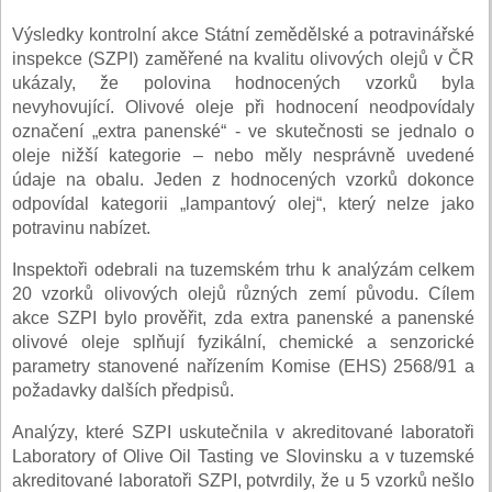
Výsledky kontrolní akce Státní zemědělské a potravinářské
inspekce (SZPI) zaměřené na kvalitu olivových olejů v ČR
ukázaly, že polovina hodnocených vzorků byla
nevyhovující. Olivové oleje při hodnocení neodpovídaly
označení „extra panenské“ - ve skutečnosti se jednalo o
oleje nižší kategorie – nebo měly nesprávně uvedené
údaje na obalu. Jeden z hodnocených vzorků dokonce
odpovídal kategorii „lampantový olej“, který nelze jako
potravinu nabízet.
Inspektoři odebrali na tuzemském trhu k analýzám celkem
20 vzorků olivových olejů různých zemí původu. Cílem
akce SZPI bylo prověřit, zda extra panenské a panenské
olivové oleje splňují fyzikální, chemické a senzorické
parametry stanovené nařízením Komise (EHS) 2568/91 a
požadavky dalších předpisů.
Analýzy, které SZPI uskutečnila v akreditované laboratoři
Laboratory of Olive Oil Tasting ve Slovinsku a v tuzemské
akreditované laboratoři SZPI, potvrdily, že u 5 vzorků nešlo