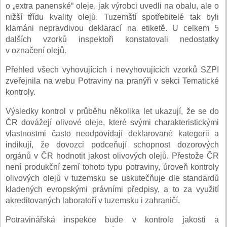
o „extra panenské“ oleje, jak výrobci uvedli na obalu, ale o
nižší třídu kvality olejů. Tuzemští spotřebitelé tak byli
klamáni nepravdivou deklarací na etiketě. U celkem 5
dalších vzorků inspektoři konstatovali nedostatky
v označení olejů.
Přehled všech vyhovujících i nevyhovujících vzorků SZPI
zveřejnila na webu Potraviny na pranýři v sekci Tematické
kontroly.
Výsledky kontrol v průběhu několika let ukazují, že se do
ČR dovážejí olivové oleje, které svými charakteristickými
vlastnostmi často neodpovídají deklarované kategorii a
indikují, že dovozci podceňují schopnost dozorových
orgánů v ČR hodnotit jakost olivových olejů. Přestože ČR
není produkční zemí tohoto typu potraviny, úroveň kontroly
olivových olejů v tuzemsku se uskutečňuje dle standardů
kladených evropskými právními předpisy, a to za využití
akreditovaných laboratoří v tuzemsku i zahraničí.
Potravinářská inspekce bude v kontrole jakosti a