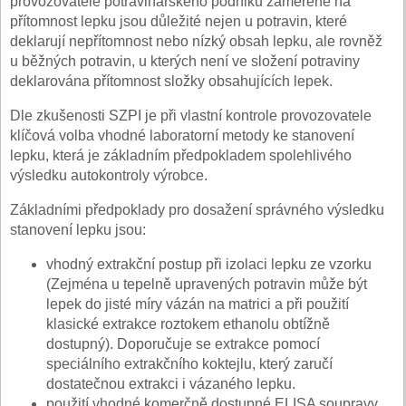
provozovatele potravinářského podniku zaměřené na
přítomnost lepku jsou důležité nejen u potravin, které
deklarují nepřítomnost nebo nízký obsah lepku, ale rovněž
u běžných potravin, u kterých není ve složení potraviny
deklarována přítomnost složky obsahujících lepek.
Dle zkušenosti SZPI je při vlastní kontrole provozovatele
klíčová volba vhodné laboratorní metody ke stanovení
lepku, která je základním předpokladem spolehlivého
výsledku autokontroly výrobce.
Základními předpoklady pro dosažení správného výsledku
stanovení lepku jsou:
vhodný extrakční postup při izolaci lepku ze vzorku
(Zejména u tepelně upravených potravin může být
lepek do jisté míry vázán na matrici a při použití
klasické extrakce roztokem ethanolu obtížně
dostupný). Doporučuje se extrakce pomocí
speciálního extrakčního koktejlu, který zaručí
dostatečnou extrakci i vázaného lepku.
použití vhodné komerčně dostupné ELISA soupravy,