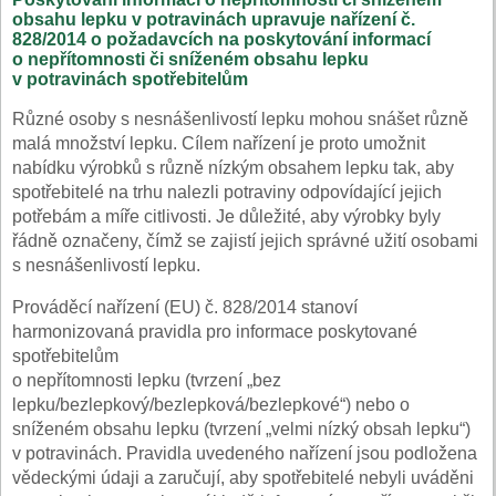
obsahu lepku v potravinách upravuje nařízení č.
828/2014 o požadavcích na poskytování informací
o nepřítomnosti či sníženém obsahu lepku
v potravinách spotřebitelům
Různé osoby s nesnášenlivostí lepku mohou snášet různě
malá množství lepku. Cílem nařízení je proto umožnit
nabídku výrobků s různě nízkým obsahem lepku tak, aby
spotřebitelé na trhu nalezli potraviny odpovídající jejich
potřebám a míře citlivosti. Je důležité, aby výrobky byly
řádně označeny, čímž se zajistí jejich správné užití osobami
s nesnášenlivostí lepku.
Prováděcí nařízení (EU) č. 828/2014 stanoví
harmonizovaná pravidla pro informace poskytované
spotřebitelům
o nepřítomnosti lepku (tvrzení „bez
lepku/bezlepkový/bezlepková/bezlepkové“) nebo o
sníženém obsahu lepku (tvrzení „velmi nízký obsah lepku“)
v potravinách. Pravidla uvedeného nařízení jsou podložena
vědeckými údaji a zaručují, aby spotřebitelé nebyli uváděni