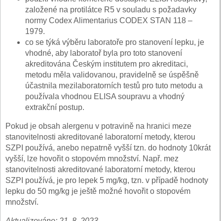
založené na protilátce R5 v souladu s požadavky
normy Codex Alimentarius CODEX STAN 118 –
1979.
co se týká výběru laboratoře pro stanovení lepku, je
vhodné, aby laboratoř byla pro toto stanovení
akreditována Českým institutem pro akreditaci,
metodu měla validovanou, pravidelně se úspěšně
účastnila mezilaboratorních testů pro tuto metodu a
používala vhodnou ELISA soupravu a vhodný
extrakční postup.
Pokud je obsah alergenu v potravině na hranici meze
stanovitelnosti akreditované laboratorní metody, kterou
SZPI používá, anebo nepatrně vyšší tzn. do hodnoty 10krát
vyšší, lze hovořit o stopovém množství. Např. mez
stanovitelnosti akreditované laboratorní metody, kterou
SZPI používá, je pro lepek 5 mg/kg, tzn. v případě hodnoty
lepku do 50 mg/kg je ještě možné hovořit o stopovém
množství.
Aktualizováno: 21. 8. 2023