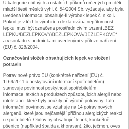
U kategorie obilných a ostatních příkrmů určených pro děti
mladší šesti měsíců vyhl. č. 54/2004 Sb. vyžaduje, aby byla
uvedena informace, obsahuje-li výrobek lepek či nikoli.
Pokud je v těchto výrobcích deklarována nepřítomnost
lepku, musí být označena prostřednictvím tvrzení „BEZ
LEPKU/BEZLEPKOVÝ/BEZLEPKOVÁ/BEZLEPKOVÉ“
a v souladu s podmínkami uvedenými v příloze nařízení
(EU) č. 828/2004.
Označování složek obsahujících lepek ve složení
potravin
Potravinové právo EU (konkrétně nařízení (EU) č.
1169/2011 o poskytování informací spotřebitelům)
stanovuje povinnost poskytnout spotřebitelům
informace látkách a produktech způsobujících alergii nebo
intoleranci, které byly použity při výrobě potraviny. Tato
informační povinnost se vztahuje na 14 potravinových
alergenů, které jsou nejčastější příčinou alergických reakcí
u spotřebitelů. Obiloviny obsahující lepek, konkrétně:
pšenice (například špalda a khorasan), žito, ječmen, oves