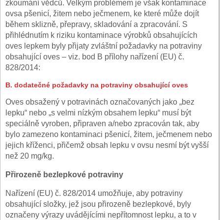
zkoumání vědců. Velkým problémem je však kontaminace
ovsa pšenicí, žitem nebo ječmenem, ke které může dojít
během sklizně, přepravy, skladování a zpracování. S
přihlédnutím k riziku kontaminace výrobků obsahujících
oves lepkem byly přijaty zvláštní požadavky na potraviny
obsahující oves – viz. bod B přílohy nařízení (EU) č.
828/2014:
B.
dodatečné požadavky na potraviny obsahující oves
Oves obsažený v potravinách označovaných jako „bez
lepku“ nebo „s velmi nízkým obsahem lepku“ musí být
speciálně vyroben, připraven a/nebo zpracován tak, aby
bylo zamezeno kontaminaci pšenicí, žitem, ječmenem nebo
jejich kříženci, přičemž obsah lepku v ovsu nesmí být vyšší
než 20 mg/kg.
Přirozeně bezlepkové potraviny
Nařízení (EU) č. 828/2014 umožňuje, aby potraviny
obsahující složky, jež jsou přirozeně bezlepkové, byly
označeny výrazy uvádějícími nepřítomnost lepku, a to v