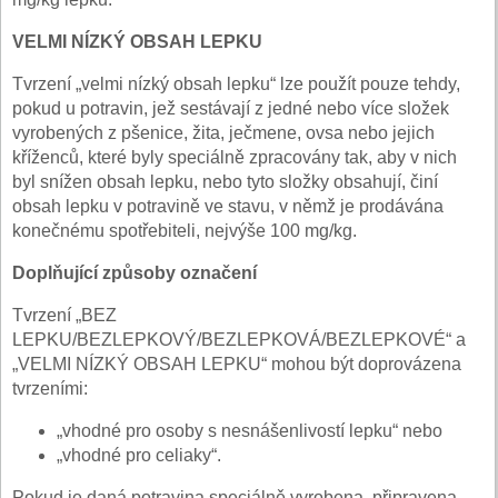
VELMI NÍZKÝ OBSAH LEPKU
Tvrzení „velmi nízký obsah lepku“ lze použít pouze tehdy,
pokud u potravin, jež sestávají z jedné nebo více složek
vyrobených z pšenice, žita, ječmene, ovsa nebo jejich
kříženců, které byly speciálně zpracovány tak, aby v nich
byl snížen obsah lepku, nebo tyto složky obsahují, činí
obsah lepku v potravině ve stavu, v němž je prodávána
konečnému spotřebiteli, nejvýše 100 mg/kg.
Doplňující způsoby označení
Tvrzení „BEZ
LEPKU/BEZLEPKOVÝ/BEZLEPKOVÁ/BEZLEPKOVÉ“ a
„VELMI NÍZKÝ OBSAH LEPKU“ mohou být doprovázena
tvrzeními:
„vhodné pro osoby s nesnášenlivostí lepku“ nebo
„vhodné pro celiaky“.
Pokud je daná potravina speciálně vyrobena, připravena