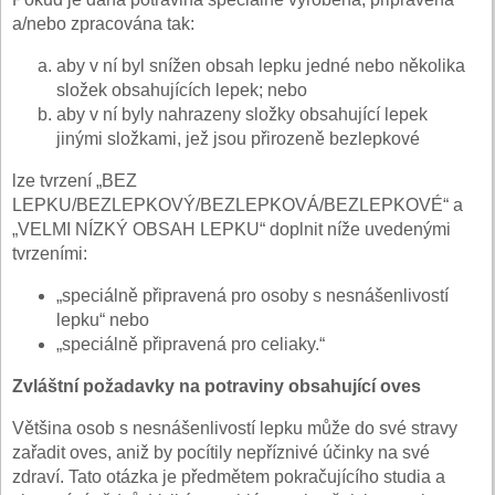
a/nebo zpracována tak:
aby v ní byl snížen obsah lepku jedné nebo několika
složek obsahujících lepek; nebo
aby v ní byly nahrazeny složky obsahující lepek
jinými složkami, jež jsou přirozeně bezlepkové
lze tvrzení „BEZ
LEPKU/BEZLEPKOVÝ/BEZLEPKOVÁ/BEZLEPKOVÉ“ a
„VELMI NÍZKÝ OBSAH LEPKU“ doplnit níže uvedenými
tvrzeními:
„speciálně připravená pro osoby s nesnášenlivostí
lepku“ nebo
„speciálně připravená pro celiaky.“
Zvláštní požadavky na potraviny obsahující oves
Většina osob s nesnášenlivostí lepku může do své stravy
zařadit oves, aniž by pocítily nepříznivé účinky na své
zdraví. Tato otázka je předmětem pokračujícího studia a