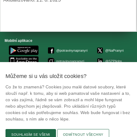
Mobilní aplikace
@potravinynapranyri
@NaPranyri
potravinynapranyri
@SZPIjobs
Můžeme si u vás uložit cookies?
© Státní zemědělská a potravinářská inspekce 2026.
Květná 15, 603 00 Brno,
epodatelna
szpi.gov.cz
Co že to znamená? Cookies jsou malé datové soubory, které
ID datové schránky: avraiqg
slouží např. k tomu, aby si web pamatoval vaše nastavení a to,
IČO: 75014149, DIČ: CZ75014149
co vás zajímá, řádně se vám zobrazil a mohl lépe fungovat
Prohlášení o přístupnosti
|
Zásady ochrany soukromí
nebo abychom jej zlepšovali. Pro ukládání různých typů
cookies od vás potřebujeme souhlas. Web bude fungovat i bez
souhlasu, s ním ale o něco lépe.
SOUHLASÍM SE VŠEMI
ODMÍTNOUT VŠECHNY