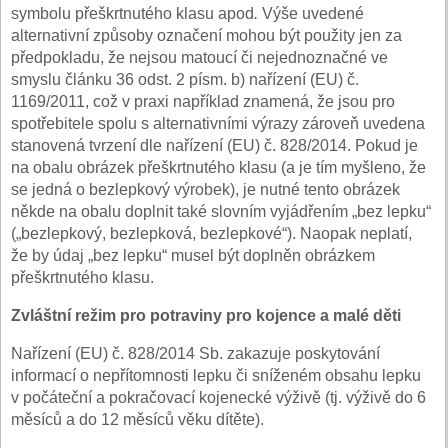
symbolu přeškrtnutého klasu apod
.
Výše uvedené
alternativní způsoby označení mohou být použity jen za
předpokladu, že nejsou matoucí či nejednoznačné ve
smyslu článku 36 odst. 2 písm. b) nařízení (EU) č.
1169/2011, což v praxi například znamená, že jsou pro
spotřebitele spolu s alternativními výrazy zároveň uvedena
stanovená tvrzení dle nařízení (EU) č. 828/2014. Pokud je
na obalu obrázek přeškrtnutého klasu (a je tím myšleno, že
se jedná o bezlepkový výrobek), je nutné tento obrázek
někde na obalu doplnit také slovním vyjádřením „bez lepku“
(„bezlepkový, bezlepková, bezlepkové“). Naopak neplatí,
že by údaj „bez lepku“ musel být doplněn obrázkem
přeškrtnutého klasu.
Zvláštní režim pro potraviny pro kojence a malé děti
Nařízení (EU) č. 828/2014 Sb. zakazuje poskytování
informací o nepřítomnosti lepku či sníženém obsahu lepku
v počáteční a pokračovací kojenecké výživě (tj. výživě do 6
měsíců a do 12 měsíců věku dítěte).