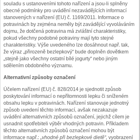
souladu s ustanoveními tohoto nařízení a jsou-li splněny
obecné podmínky pro uvádění nezavádějících informací
stanovených v nařízení (EU) č. 1169/2011. Informace o
potravinách by zejména neměly být zavádějící vyvoláváním
dojmu, že dotčená potravina má zvláštní charakteristiky,
pokud všechny podobné potraviny mají tyto stejné
charakteristiky. Výše uvedeného lze dosáhnout např. tak,
že výraz „přirozeně bezlepkový“ bude doplněn dovětkem
„stejně jako všechny ostatní bílé jogurty“ nebo jiným
sdělením obdobného významu.
Alternativní způsoby označení
Účelem nařízení (EU) č. 828/2014 je sjednotit způsob
poskytování informací o nepřítomnosti lepku či sníženém
obsahu lepku v potravinách. Nařízení stanovuje jednotný
způsob uvedení těchto informací, avšak nezakazuje
uvádění alternativních způsobů označení, jejichž cílem je
usnadnit spotřebiteli výběr vhodných potravin. Příkladem
těchto alternativních způsobů označení mohou být
informace např.:
„vhodné při bezlepkové dietě“,
vyobrazení