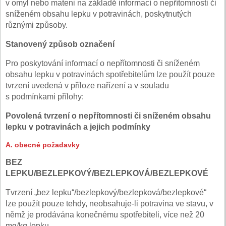
v omyl nebo mateni na základě informací o nepřítomnosti či
sníženém obsahu lepku v potravinách, poskytnutých
různými způsoby.
Stanovený způsob označení
Pro poskytování informací o nepřítomnosti či sníženém
obsahu lepku v potravinách spotřebitelům lze použít pouze
tvrzení uvedená v příloze nařízení a v souladu
s podmínkami přílohy:
Povolená tvrzení o nepřítomnosti či sníženém obsahu
lepku v potravinách a jejich podmínky
A. obecné požadavky
BEZ
LEPKU/BEZLEPKOVÝ/BEZLEPKOVÁ/BEZLEPKOVÉ
Tvrzení „bez lepku“/bezlepkový/bezlepková/bezlepkové“
lze použít pouze tehdy, neobsahuje-li potravina ve stavu, v
němž je prodávána konečnému spotřebiteli, více než 20
mg/kg lepku.