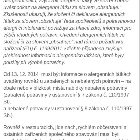
alergenní látku, zvýraznit alergenní látky ve složení nebo
uvést odkaz na alergenní látku za slovem „obsahuje.“
Zkušenosti ukazují, že složení či deklarace alergenních
látek za slovem „obsahuje“ řada spotřebitelů s potravinovou
alergií či intolerancí považuje za hlavní zdroj informaci pro
výběr vhodných potravin. Uvedení alergenních látek ve
složení či za slovem „obsahuje“ nad rámec požadavku
nařízení (EU) č. 1169/2011 v těchto případech zvyšuje
přehlednost informací o alergenních látkách, které byly
použity při výrobě potraviny.
Od 13. 12. 2014 musí být informace o alergenních látkách
uváděny rovněž u zabalených a nebalených potravin – na
obale nebo v blízkosti místa nabídky nebalené potraviny
(zabalené potraviny v ustanovení § 7 zákona č. 110/1997
Sb.
a nebalené potraviny v ustanovení § 8 zákona č. 110/1997
Sb.).
Rovněž v restauracích, jídelnách, rychlém občerstvení a
ostatních zařízeních společného stravování musí být