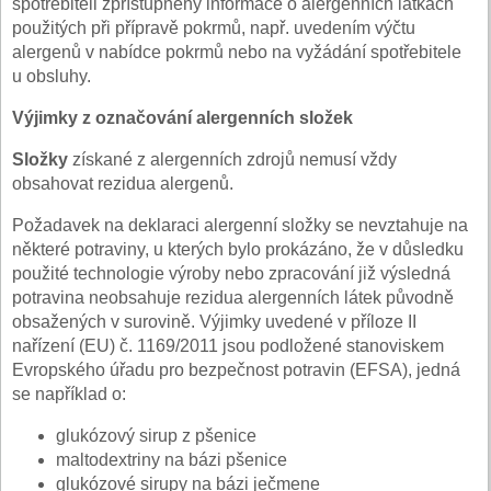
spotřebiteli zpřístupněny informace o alergenních látkách
použitých při přípravě pokrmů, např. uvedením výčtu
alergenů v nabídce pokrmů nebo na vyžádání spotřebitele
u obsluhy.
Výjimky z označování alergenních složek
Složky
získané z alergenních zdrojů nemusí vždy
obsahovat rezidua alergenů.
Požadavek na deklaraci alergenní složky se nevztahuje na
některé potraviny, u kterých bylo prokázáno, že v důsledku
použité technologie výroby nebo zpracování již výsledná
potravina neobsahuje rezidua alergenních látek původně
obsažených v surovině. Výjimky uvedené v příloze II
nařízení (EU) č. 1169/2011 jsou podložené stanoviskem
Evropského úřadu pro bezpečnost potravin (EFSA), jedná
se například o:
glukózový sirup z pšenice
maltodextriny na bázi pšenice
glukózové sirupy na bázi ječmene