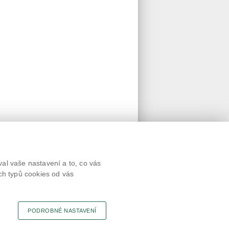
Textová verze
al vaše nastavení a to, co vás
Připomínky
ch typů cookies od vás
Novinky
Odkaz
RSS kanál
Tisk stránky
PODROBNÉ NASTAVENÍ