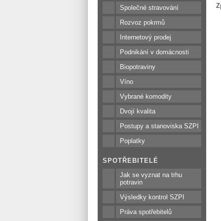
Z
Společné stravování
Rozvoz pokrmů
Internetový prodej
Podnikání v domácnosti
Biopotraviny
Víno
Vybrané komodity
Dvojí kvalita
Postupy a stanoviska SZPI
Poplatky
SPOTŘEBITELÉ
Jak se vyznat na trhu
potravin
Výsledky kontrol SZPI
Práva spotřebitelů