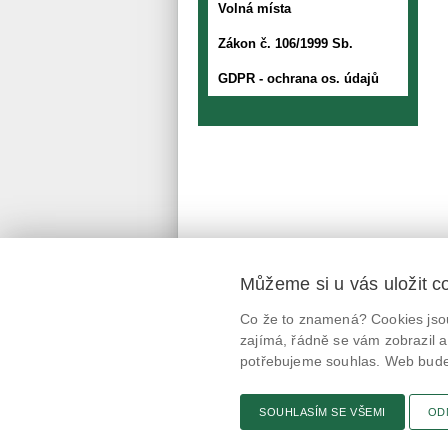
Volná místa
Zákon č. 106/1999 Sb.
GDPR - ochrana os. údajů
Můžeme si u vás uložit c
Mobilní aplikace
Co že to znamená? Cookies jsou
@potravinynapranyri
zajímá, řádně se vám zobrazil a
potřebujeme souhlas. Web bude 
potravinynapranyri
SOUHLASÍM SE VŠEMI
OD