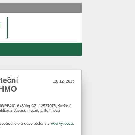
teční
19. 12. 2025
 HMO
B261 6x800g CZ, 12577075, šarže č.
ublice z důvodu možné přítomnosti
potřebitele a odběratele, viz
web výrobce
.