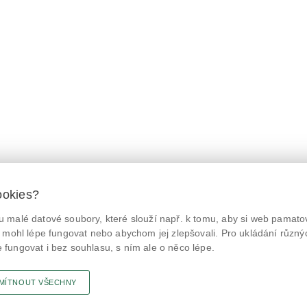
ookies?
 malé datové soubory, které slouží např. k tomu, aby si web pamatov
© Státní zemědělská a potravinářská inspekce 2026.
@NaPranyri
Květná 15, 603 00 Brno,
epodatelna
szpi.gov.cz
 mohl lépe fungovat nebo abychom jej zlepšovali. Pro ukládání různý
ID datové schránky: avraiqg
fungovat i bez souhlasu, s ním ale o něco lépe.
@SZPIjobs
IČO: 75014149, DIČ: CZ75014149
Prohlášení o přístupnosti
|
Zásady ochrany soukromí
MÍTNOUT VŠECHNY