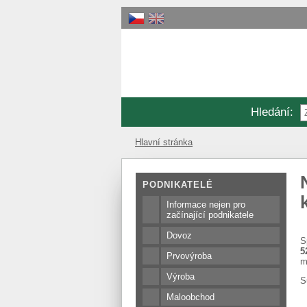
Hledání
:
Hlavní stránka
PODNIKATELÉ
Informace nejen pro
začínající podnikatele
Dovoz
S
5
Prvovýroba
m
Výroba
S
Maloobchod