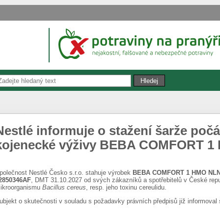
Nestlé informuje o stažení šarže počá
kojenecké výživy BEBA COMFORT 1
polečnost Nestlé Česko s.r.o. stahuje výrobek
BEBA COMFORT 1 HMO NLNWP
2850346AF
, DMT 31.10.2027 od svých zákazníků a spotřebitelů v České rep
ikroorganismu
Bacillus cereus
, resp. jeho toxinu cereulidu.
ubjekt o skutečnosti v souladu s požadavky právních předpisů již informoval s