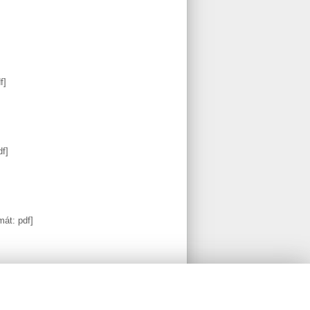
f]
df]
mát: pdf]