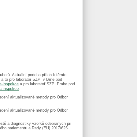
borů. Aktuální podoba příloh k těmto
. a to pro laboratoř SZPI v Brně pod
ka-inspekce
a pro laboratoř SZPI Praha pod
ka-inspekce
.
edení aktualizované metody pro
Odbor
edení aktualizované metody pro
Odbor
estů a diagnostiky vzorků odebraných při
ského parlamentu a Rady (EU) 2017/625.