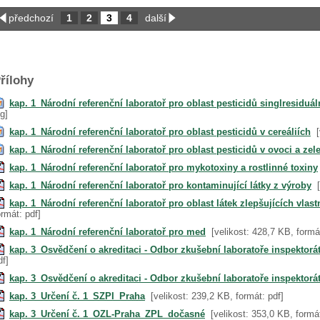
předchozí
1
2
3
4
další
řílohy
kap. 1_Národní referenční laboratoř pro oblast pesticidů singlresiduá
pg]
kap. 1_Národní referenční laboratoř pro oblast pesticidů v cereáliích
kap. 1_Národní referenční laboratoř pro oblast pesticidů v ovoci a zel
kap. 1_Národní referenční laboratoř pro mykotoxiny a rostlinné toxiny
kap. 1_Národní referenční laboratoř pro kontaminující látky z výroby
kap. 1_Národní referenční laboratoř pro oblast látek zlepšujících vlast
ormát: pdf]
kap. 1_Národní referenční laboratoř pro med
[velikost: 428,7 KB, formá
kap. 3_Osvědčení o akreditaci - Odbor zkušební laboratoře inspektorá
df]
kap. 3_Osvědčení o akreditaci - Odbor zkušební laboratoře inspektorá
kap. 3_Určení č. 1_SZPI_Praha
[velikost: 239,2 KB, formát: pdf]
kap. 3_Určení č. 1_OZL-Praha_ZPL_dočasné
[velikost: 353,0 KB, formát