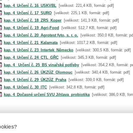
kap. 4_Určení č. 16_USKVBL
[velikost: 221,4 KB, formát: pdf]
kap. 4_Určení č. 17_SURO
[velikost: 225,1 KB, formát: pdf]
kap. 4_Určení č. 18_ZRS_Koper
[velikost: 141,3 KB, formát: pdf]
kap. 4_Určení č. 19_Agri-Food
[velikost: 512,7 KB, formát: pdf]
kap. 4_Určení č. 20_Agrotest fyto, s. r. o.
[velikost: 350,0 KB, formát: pd
kap. 4_Určení č. 21_Kalamata
[velikost: 1017,2 KB, formát: pdf]
kap. 4_Určení č. 23_Intertek_Německo
[velikost: 300,5 KB, formát: pdf]
kap. 4_Určení č. 24_CTL_GŘC
[velikost: 345,3 KB, formát: pdf]
kap. 4_ Určení č. 25_BS vinařské potřeby
[velikost: 354,2 KB, formát: p
kap. 4_Určení č. 26_ÚKZÚZ_Olomouc
[velikost: 340,4 KB, formát: pdf]
kap. 4_Určení č. 29_ÚKZÚZ_Praha
[velikost: 339,0 KB, formát: pdf]
kap. 4_Určení č. 30_ITC
[velikost: 342,8 KB, formát: pdf]
kap. 4_Dočasné určení SVU Jihlava_probiotika
[velikost: 386,0 KB, for
ookies?