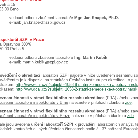
větná 15
03 00 Brno
vedoucí odboru zkušební laboratoře
Mgr. Jan Knápek, Ph.D.
e-mail:
jan.knapek
szpi.gov.cz
nspektorát SZPI v Praze
a Opravnou 300/6
50 00 Praha 5
vedoucí odboru zkušební laboratoře
Ing. Martin Kubík
e-mail:
martin.kubik
szpi.gov.cz
svědčení o akreditaci
laboratoří SZPI najdete v níže uvedeném seznamu sou
svědčením je k dispozici na stránkách Českého institutu pro akreditaci, o.p.s
dkazem:
http://www.cai.cz/?subjekt=1058-8-statni-zemedelska-a-potravinars
dkazem:
http://www.cai.cz/?subjekt=1058-2-statni-zemedelska-a-potravinars
eznam činností v rámci flexibilního rozsahu akreditace
(FRA) a/nebo zav
kušební laboratoře inspektorátu v Brně
naleznete v přílohách článku a
zde
.
eznam činností v rámci flexibilního rozsahu akreditace
(FRA) a/nebo zav
kušební laboratoře inspektorátu v Praze
naleznete v přílohách článku a
zde
.
ále jsou uvedena
určení laboratoří SZPI
k provádění laboratorních analýz, t
ředních kontrolách a jiných úředních činnostech podle čl. 37 nařízení Evrop