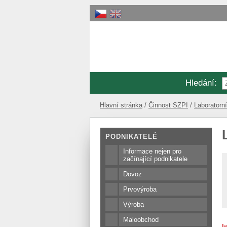
Hledání
:
Hlavní stránka
Činnost SZPI
Laboratorní
PODNIKATELÉ
Informace nejen pro
začínající podnikatele
Dovoz
Prvovýroba
Výroba
Maloobchod
I