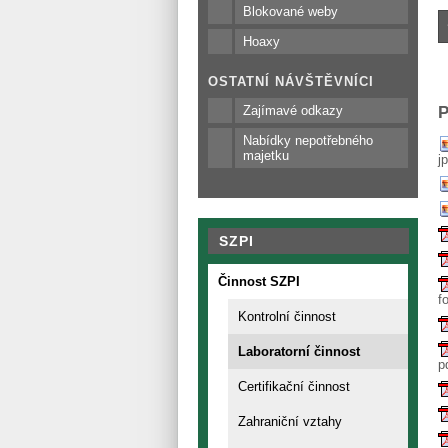
Blokované weby
Hoaxy
OSTATNÍ NÁVŠTĚVNÍCI
Zajímavé odkazy
P
Nabídky nepotřebného
majetku
j
SZPI
Činnost SZPI
f
Kontrolní činnost
Laboratorní činnost
p
Certifikační činnost
Zahraniční vztahy