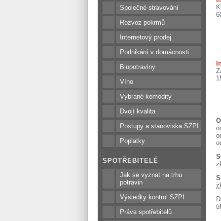
K
Společné stravování
6
Rozvoz pokrmů
Internetový prodej
Podnikání v domácnosti
I
Biopotraviny
Z
1
Víno
Vybrané komodity
Dvojí kvalita
O
Postupy a stanoviska SZPI
o
o
Poplatky
o
S
SPOTŘEBITELÉ
z
Jak se vyznat na trhu
S
potravin
z
Výsledky kontrol SZPI
D
ú
Práva spotřebitelů