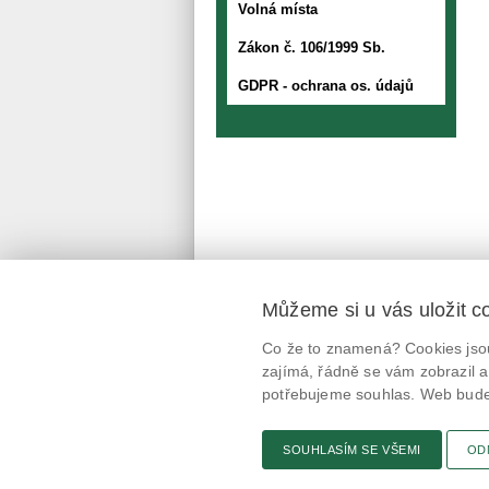
Volná místa
Zákon č. 106/1999 Sb.
GDPR - ochrana os. údajů
Můžeme si u vás uložit c
Mobilní aplikace
Co že to znamená? Cookies jsou
@potravinynapranyri
zajímá, řádně se vám zobrazil a
potřebujeme souhlas. Web bude 
potravinynapranyri
SOUHLASÍM SE VŠEMI
OD