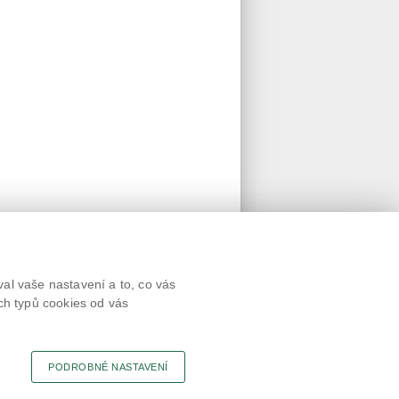
Textová verze
al vaše nastavení a to, co vás
Připomínky
ch typů cookies od vás
Novinky
Odkaz
RSS kanál
Tisk stránky
PODROBNÉ NASTAVENÍ