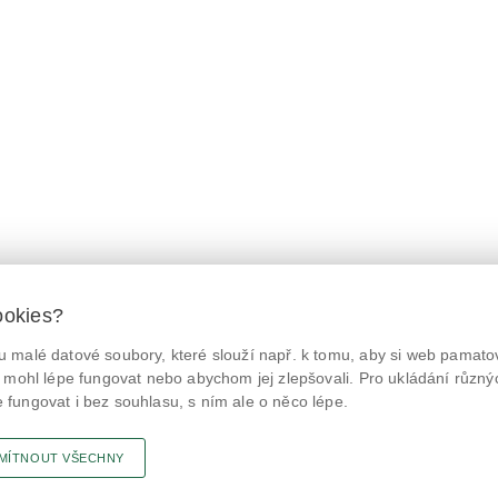
ookies?
 malé datové soubory, které slouží např. k tomu, aby si web pamatov
© Státní zemědělská a potravinářská inspekce 2026.
@NaPranyri
Květná 15, 603 00 Brno,
epodatelna
szpi.gov.cz
 mohl lépe fungovat nebo abychom jej zlepšovali. Pro ukládání různý
ID datové schránky: avraiqg
fungovat i bez souhlasu, s ním ale o něco lépe.
@SZPIjobs
IČO: 75014149, DIČ: CZ75014149
Prohlášení o přístupnosti
|
Zásady ochrany soukromí
MÍTNOUT VŠECHNY