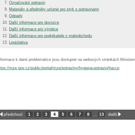
Označování potravin
Materiály a předměty určené pro styk s potravinami
Odpady
Další informace pro dovozce
Další informace pro výrobce
Další informace pro podnikatele v maloobchodu
Legislativa
nformace k dané problematice jsou dostupné na webových stránkách Minister
ttps://mze.gov.cz/public/portal/mze/potraviny/hygiena-potravin/haccp
předchozí
1
2
3
4
5
6
7
8
13
další
...