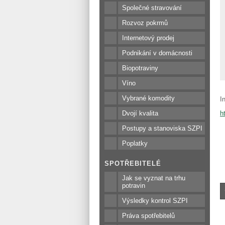
Společné stravování
Rozvoz pokrmů
Internetový prodej
Podnikání v domácnosti
Biopotraviny
Víno
Vybrané komodity
I
h
Dvojí kvalita
Postupy a stanoviska SZPI
Poplatky
SPOTŘEBITELÉ
Jak se vyznat na trhu
potravin
Výsledky kontrol SZPI
Práva spotřebitelů