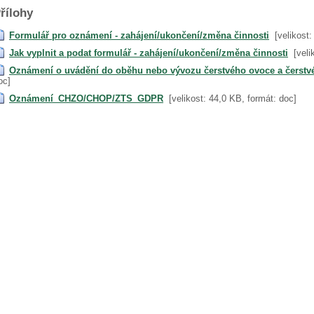
řílohy
Formulář pro oznámení - zahájení/ukončení/změna činnosti
[velikost
Jak vyplnit a podat formulář - zahájení/ukončení/změna činnosti
[veli
Oznámení o uvádění do oběhu nebo vývozu čerstvého ovoce a čerstvé
oc]
Oznámení_CHZO/CHOP/ZTS_GDPR
[velikost: 44,0 KB, formát: doc]