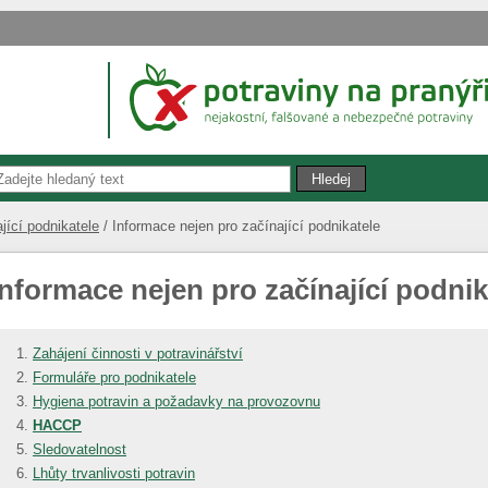
jící podnikatele
Informace nejen pro začínající podnikatele
Informace nejen pro začínající podnik
Zahájení činnosti v potravinářství
Formuláře pro podnikatele
Hygiena potravin a požadavky na provozovnu
HACCP
Sledovatelnost
Lhůty trvanlivosti potravin